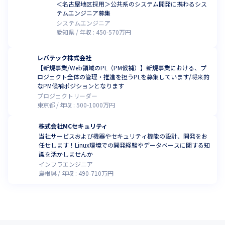
＜名古屋地区採用＞公共系のシステム開発に携わるシス
テムエンジニア募集
システムエンジニア
愛知県
年収 :
450
-
570
万円
レバテック株式会社
【新規事業/Web領域のPL（PM候補）】新規事業における、プ
ロジェクト全体の管理・推進を担うPLを募集しています/将来的
なPM候補ポジションとなります
プロジェクトリーダー
東京都
年収 :
500
-
1000
万円
株式会社MCセキュリティ
当社サービスおよび機器やセキュリティ機能の設計、開発をお
任せします！Linux環境での開発経験やデータベースに関する知
識を活かしませんか
インフラエンジニア
島根県
年収 :
490
-
710
万円