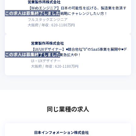
営業製作所株式会社
【Webエンジニア】日本の可能性を拡げる、製造業を救済す
この求人は募集終了しました
るマルチプロダクト戦略にチャレンジしたい方！
フルスタックエンジニア
大阪府
年収 :
620
-
1180
万円
営業製作所株式会社
【UI/UXデザイナー】◾️競合他社"0"のSaaS事業を展開中◾️デ
この求人は募集終了しました
ータ✖️製造業で事業急拡大中！
UI・UXデザイナー
大阪府
年収 :
620
-
1180
万円
同じ業種の求人
日本インフォメーション株式会社