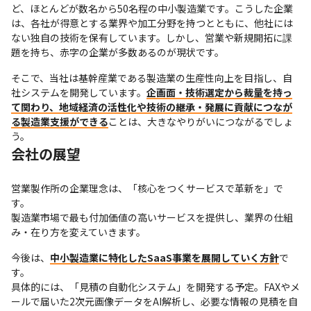
ど、ほとんどが数名から50名程の中小製造業です。こうした企業
は、各社が得意とする業界や加工分野を持つとともに、他社には
ない独自の技術を保有しています。しかし、営業や新規開拓に課
題を持ち、赤字の企業が多数あるのが現状です。
そこで、当社は基幹産業である製造業の生産性向上を目指し、自
社システムを開発しています。
企画面・技術選定から裁量を持っ
て関わり、地域経済の活性化や技術の継承・発展に貢献につなが
る製造業支援ができる
ことは、大きなやりがいにつながるでしょ
う。
会社の展望
営業製作所の企業理念は、「核心をつくサービスで革新を」で
す。

製造業市場で最も付加価値の高いサービスを提供し、業界の仕組
み・在り方を変えていきます。
今後は、
中小製造業に特化したSaaS事業を展開していく方針
で
す。

具体的には、「見積の自動化システム」を開発する予定。FAXやメ
ールで届いた2次元画像データをAI解析し、必要な情報の見積を自