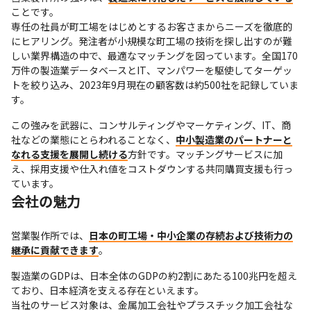
ことです。

専任の社員が町工場をはじめとするお客さまからニーズを徹底的
にヒアリング。発注者が小規模な町工場の技術を探し出すのが難
しい業界構造の中で、最適なマッチングを図っています。全国170
万件の製造業データベースとIT、マンパワーを駆使してターゲッ
トを絞り込み、2023年9月現在の顧客数は約500社を記録していま
す。
この強みを武器に、コンサルティングやマーケティング、IT、商
社などの業態にとらわれることなく、
中小製造業のパートナーと
なれる支援を展開し続ける
方針です。マッチングサービスに加
え、採用支援や仕入れ値をコストダウンする共同購買支援も行っ
ています。
会社の魅力
営業製作所では、
日本の町工場・中小企業の存続および技術力の
継承に貢献できます
。
製造業のGDPは、日本全体のGDPの約2割にあたる100兆円を超え
ており、日本経済を支える存在といえます。

当社のサービス対象は、金属加工会社やプラスチック加工会社な