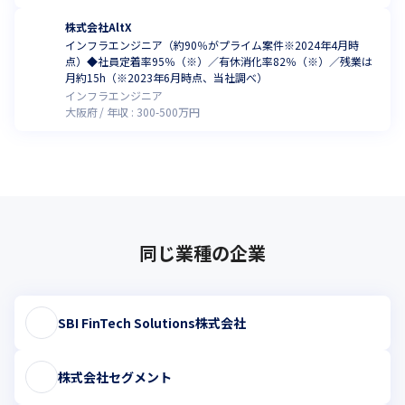
株式会社AltX
インフラエンジニア（約90％がプライム案件※2024年4月時
点）◆社員定着率95％（※）／有休消化率82％（※）／残業は
月約15h（※2023年6月時点、当社調べ）
インフラエンジニア
大阪府
年収 :
300
-
500
万円
同じ業種の企業
SBI FinTech Solutions株式会社
株式会社セグメント