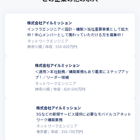
株式会社アイルミッション
インフラエンジニア＜設計・構築＞当社重要事業として拡大
こ
中！中心メンバーとして携わっていただける方を募集中！
ネットワークエンジニア
神奈川県
年収 :
550
-
800
万円
株式会社アイルミッション
＜運用＞本社勤務／構築業務もあり着実にステップアッ
こ
プ！／リーダー候補
ネットワークエンジニア
神奈川県
年収 :
420
-
500
万円
株式会社アイルミッション
5Gなどの新規サービス提供に必要なモバイルコアネット
こ
ワーク構築業務
ネットワークエンジニア
東京都
年収 :
350
-
700
万円