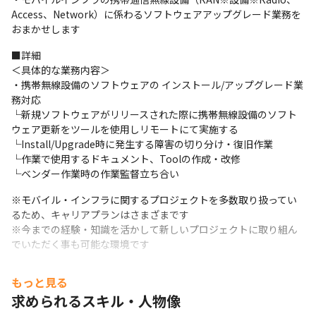
Access、Network）に係わるソフトウェアアップグレード業務を
おまかせします
■詳細

＜具体的な業務内容＞

・携帯無線設備のソフトウェアの インストール/アップグレード業
務対応

└新規ソフトウェアがリリースされた際に携帯無線設備のソフト
ウェア更新をツールを使用しリモートにて実施する

└Install/Upgrade時に発生する障害の切り分け・復旧作業

└作業で使用するドキュメント、Toolの作成・改修

└ベンダー作業時の作業監督立ち合い
※モバイル・インフラに関するプロジェクトを多数取り扱ってい
るため、キャリアプランはさまざまです

※今までの経験・知識を活かして新しいプロジェクトに取り組ん
でいただく事も可能な環境です
■この仕事の面白み・魅力

もっと見る
・大手機器メーカーが手掛けるようなシステム開発に携われるま
求められるスキル・人物像
す

・全ての工程に関わることができるため、プログラマーから上流