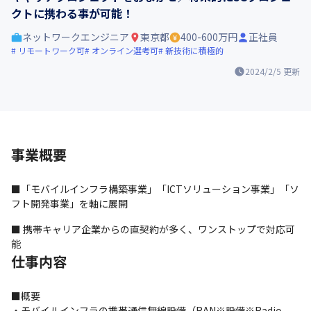
クトに携わる事が可能！
ネットワークエンジニア
東京都
400-600万円
正社員
リモートワーク可
オンライン選考可
新技術に積極的
2024/2/5
更新
事業概要
■「モバイルインフラ構築事業」「ICTソリューション事業」「ソ
フト開発事業」を軸に展開
■ 携帯キャリア企業からの直契約が多く、ワンストップで対応可
能
仕事内容
■概要

・モバイルインフラの携帯通信無線設備（RAN※設備※Radio、