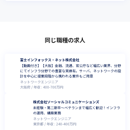
同じ職種の求人
富士インフォックス・ネット株式会社
【動画付き】【大阪】金融、流通、官公庁など幅広い業界、分野
にてインフラ分野での豊富な実績有。サーバ、ネットワークの設
計を中心に提案段階から携われる案件もご用意
ネットワークエンジニア
大阪府
年収 :
400
-
700
万円
株式会社ソーシャルコミュニケーションズ
未経験・第二新卒～ベテランまで幅広く歓迎！インフラ
の運用、構築業務
ネットワークエンジニア
東京都
年収 :
240
-
400
万円