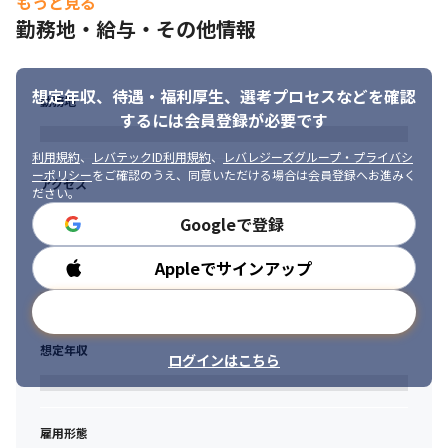
もっと見る
勤務地・給与・その他情報
想定年収、待遇・福利厚生、
選考プロセスなどを確認
勤務地
するには会員登録が必要です
利用規約
、
レバテックID利用規約
、
レバレジーズグループ・プライバシ
ーポリシー
をご確認のうえ、同意いただける場合は会員登録へお進みく
アクセス
ださい。
Googleで登録
Appleでサインアップ
勤務時間
メールアドレスで登録
想定年収
ログインはこちら
雇用形態