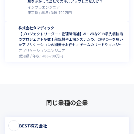
験を活かして当社でスキルアップしませんか？
インフラエンジニア
東京都
年収 :
349
-
700
万円
株式会社タマディック
【プロジェクトリーダー・管理職候補】AI・VRなどの最先端技術
のプロジェクト多数！航空機や工場システムの、C#やC++を用い
たアプリケーションの開発をお任せ／チームのリードやマネジメ
ントにも貢献できます
アプリケーションエンジニア
愛知県
年収 :
400
-
700
万円
同じ業種の企業
BEST株式会社