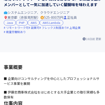
メンバーとして一気に加速していく醍醐味を味わえます
システムエンジニア、クラウドエンジニア
東京都（赤坂見附駅）
525-800万円
正社員
Java
PHP
AWS
AWS Lambda
リモートワーク可
副業可
フレックス制度あり
上場企業
裁量労働制あり
16日前
更新
事業概要
■ 企業向けコンサルティングを中心としたプロフェッショナルサ
ービス事業を展開
■ 伊藤忠商事株式会社をはじめとする大手企業との取引実績も多
数保有
仕事内容