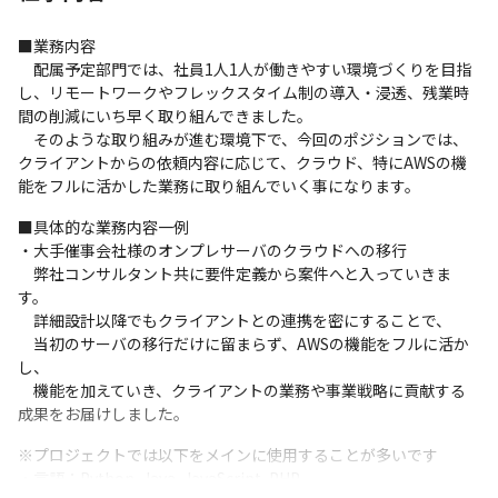
■業務内容

　配属予定部門では、社員1人1人が働きやすい環境づくりを目指
し、リモートワークやフレックスタイム制の導入・浸透、残業時
間の削減にいち早く取り組んできました。

　そのような取り組みが進む環境下で、今回のポジションでは、
クライアントからの依頼内容に応じて、クラウド、特にAWSの機
能をフルに活かした業務に取り組んでいく事になります。
■具体的な業務内容一例

・大手催事会社様のオンプレサーバのクラウドへの移行

　弊社コンサルタント共に要件定義から案件へと入っていきま
す。

　詳細設計以降でもクライアントとの連携を密にすることで、

　当初のサーバの移行だけに留まらず、AWSの機能をフルに活か
し、

　機能を加えていき、クライアントの業務や事業戦略に貢献する
成果をお届けしました。
※プロジェクトでは以下をメインに使用することが多いです

・言語：Python, Java, JavaScript, PHP
