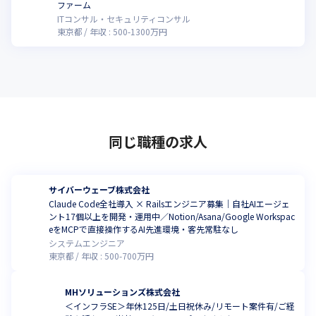
ファーム
ITコンサル・セキュリティコンサル
東京都
年収 :
500
-
1300
万円
同じ職種の求人
サイバーウェーブ株式会社
Claude Code全社導入 × Railsエンジニア募集｜自社AIエージェ
ント17個以上を開発・運用中／Notion/Asana/Google Workspac
eをMCPで直接操作するAI先進環境・客先常駐なし
システムエンジニア
東京都
年収 :
500
-
700
万円
MHソリューションズ株式会社
＜インフラSE＞年休125日/土日祝休み/リモート案件有/ご経