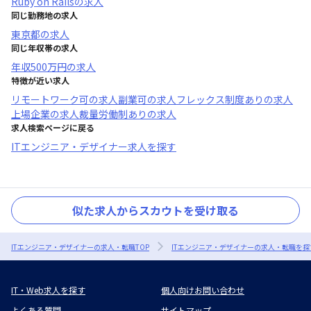
Ruby on Rails
の求人
同じ勤務地の求人
東京都
の求人
同じ年収帯の求人
年収
500万円
の求人
特徴が近い求人
リモートワーク可
の求人
副業可
の求人
フレックス制度あり
の求人
上場企業
の求人
裁量労働制あり
の求人
求人検索ページに戻る
ITエンジニア・デザイナー求人を探す
似た求人からスカウトを受け取る
ITエンジニア・デザイナーの求人・転職TOP
ITエンジニア・デザイナーの求人・転職を探
IT・Web求人を探す
個人向けお問い合わせ
よくある質問
サイトマップ