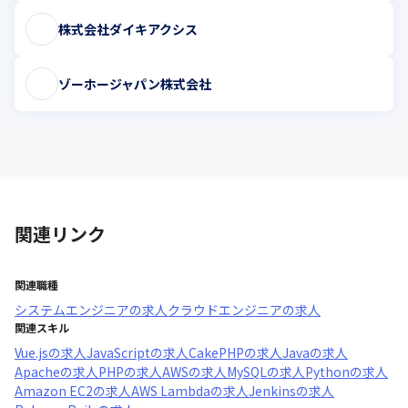
株式会社ダイキアクシス
ゾーホージャパン株式会社
関連リンク
関連職種
システムエンジニア
の求人
クラウドエンジニア
の求人
関連スキル
Vue.js
の求人
JavaScript
の求人
CakePHP
の求人
Java
の求人
Apache
の求人
PHP
の求人
AWS
の求人
MySQL
の求人
Python
の求人
Amazon EC2
の求人
AWS Lambda
の求人
Jenkins
の求人