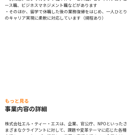
ース職、ビジネスマネジメント職などがあります

びあう場を設けております。

・そのほか、留学で休職した後の業務復帰をはじめ、一人ひとり
　例えば、ReactやKotlin、Goなどの言語を自主的な勉強
のキャリア実現に柔軟に対応しています（規程あり）
会を開催してメンバー間で学習する機会を設けている他、
最新情報を社内のチャット内で共有し、ChatGPTなどに
ついて議論することもあります。

【5】多様な開発環境・開発言語

　配属予定部門では弊社コンサルタントと協業する機会が
多く、その案件範囲も多岐に渡ります。そうした多様なク
ライアントの課題に対してITという角度から解決を図る当
部門ではクライアントに応じた様々な開発言語・開発環境
に触れられるだけでなく、複数の業種での経験を重ねてい
くことが出来ます。
もっと見る
事業内容の詳細
株式会社エル・ティー・エスは、企業、官公庁、NPOといったさ
まざまなクライアントに対して、課題や変革テーマに応じた各種