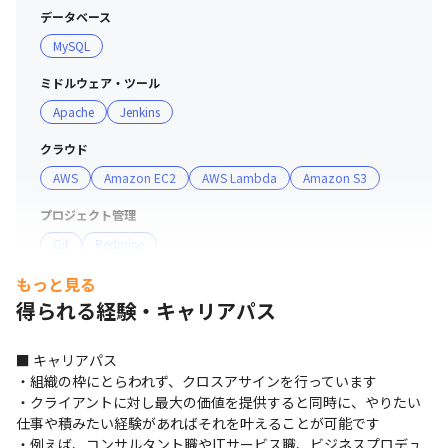
タントとの協業など、自社メンバーが多くを占める安定的
データベース
な開発環境が整っております。

MySQL
　同時に、設計から保守運用まで一気通貫で対応し、部門
全体のナレッジとすることで事業部全体での成長を目指し
ミドルウェア・ツール
ています。

Apache
Jenkins
クラウド
【3】キャリアパスの広さ

AWS
Amazon EC2
AWS Lambda
Amazon S3
　LTSでは開発だけでなく、コンサルティング事業や
UI/UXデザインなども事業として推し進めており、職種間
プロジェクト管理
でのキャリアチェンジが可能です。実際に、コンサルタン
Git
Redmine
トからエンジニアへと転身した者もおり、エンジニアとし
て専門性を高める、マネジメントに進むだけではない選択
もっと見る
肢がLTSにはあります。

得られる経験・キャリアパス
　以下、実際のキャリアチェンジ者のインタビュー記事と
なっております。

■ キャリアパス

　https://www.talent-book.jp/lt-s/stories/49011

・組織の枠にとらわれず、クロスアサインを行っています

・クライアントに対し最大の価値を提供すると同時に、やりたい
【4】学びあえる環境

仕事や積みたい経験があればそれを叶えることが可能です

　配属予定部門では部内で業務とは関係なくとも技術を学
・例えば、コンサルタント職やITサービス職、ビジネスプロデュ