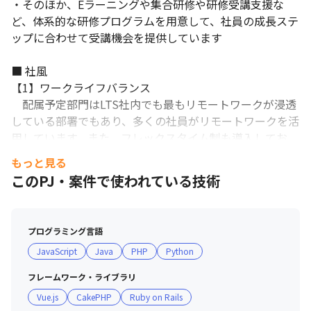
・そのほか、Eラーニングや集合研修や研修受講支援な
ど、体系的な研修プログラムを用意して、社員の成長ステ
ップに合わせて受講機会を提供しています

■ 社風

【1】ワークライフバランス

　配属予定部門はLTS社内でも最もリモートワークが浸透
している部署でもあり、多くの社員がリモートワークを活
用しています。また、フレックスタイム制も導入してお
り、例えば男女問わず子育てをしながら勤務している社員
もっと見る
であれば、一時抜け、その分を後ろ倒しや前倒しするなど
このPJ・案件で使われている技術
柔軟な勤務をしています。

　また、残業時間も月10~20時間（2024年1月時点）に抑
えられており、プライベートとの両立も可能です。

プログラミング言語
JavaScript
Java
PHP
Python
【2】プライム案件

　配属予定部門で受けている依頼の約90％はプライム案
フレームワーク・ライブラリ
件（2024年1月時点）です。そのため、企画や設計などの
Vue.js
CakePHP
Ruby on Rails
上流工程への挑戦・担当する事が出来る他、弊社コンサル