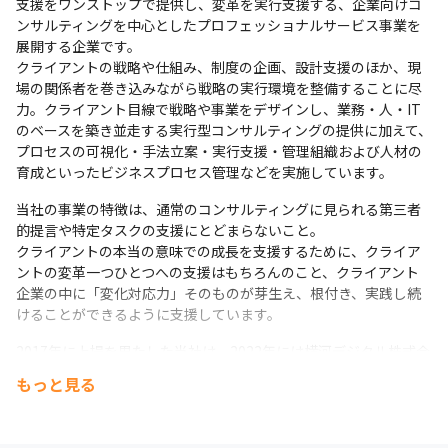
支援をワンストップで提供し、変革を実行支援する、企業向けコ
ンサルティングを中心としたプロフェッショナルサービス事業を
展開する企業です。

クライアントの戦略や仕組み、制度の企画、設計支援のほか、現
場の関係者を巻き込みながら戦略の実行環境を整備することに尽
力。クライアント目線で戦略や事業をデザインし、業務・人・IT
のベースを築き並走する実行型コンサルティングの提供に加えて、
プロセスの可視化・手法立案・実行支援・管理組織および人材の
育成といったビジネスプロセス管理などを実施しています。
当社の事業の特徴は、通常のコンサルティングに見られる第三者
的提言や特定タスクの支援にとどまらないこと。

クライアントの本当の意味での成長を支援するために、クライア
ントの変革一つひとつへの支援はもちろんのこと、クライアント
企業の中に「変化対応力」そのものが芽生え、根付き、実践し続
けることができるように支援しています。
2017年に上場を果たした当社は、2022年には横河デジタル株式会
社およびFPTジャパンホールディングス株式会社と業務資本提携
もっと見る
を結びました。

2030年には国内にとどまらず、これまで培ってきたものを大切に
し、アジア・欧州を視野に、事業を拡大する方針。
