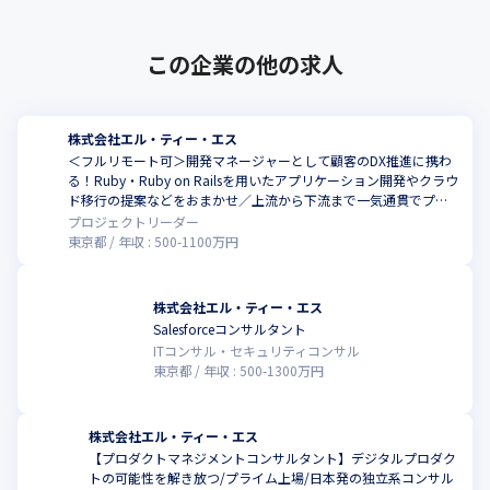
引き続き、お客様の変革実行能力を高めるための支援を行い「デ
ジタル時代のベスト・パートナー」を目指していきます。
この企業の他の求人
＜クライアント例＞

・伊藤忠商事株式会社

・オリックス株式会社

株式会社エル・ティー・エス
・キリンホールディングス株式会社

＜フルリモート可＞開発マネージャーとして顧客のDX推進に携わ
・矢崎総業株式会社

る！Ruby・Ruby on Railsを用いたアプリケーション開発やクラウ
・DIC株式会社

ド移行の提案などをおまかせ／上流から下流まで一気通貫でプロ
・日産自動車株式会社
ジェクトに参画できます
プロジェクトリーダー
東京都
年収 :
500
-
1100
万円
株式会社エル・ティー・エス
Salesforceコンサルタント
こ
ITコンサル・セキュリティコンサル
東京都
年収 :
500
-
1300
万円
株式会社エル・ティー・エス
【プロダクトマネジメントコンサルタント】デジタルプロダク
トの可能性を解き放つ/プライム上場/日本発の独立系コンサル
こ