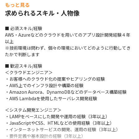
・フレームワーク：Django, Vue.js

もっと見る
・データベース：MySQL

求められるスキル・人物像
・OS：Linux

・サーバー：AWS
■ 必須スキル/経験

上記の案件例以外にも、クラウド（主にAWS）上でのインフラ設
AWS・Azureなどのクラウドを用いてのアプリ設計開発経験４年
計・構築・運用を行います。

以上

・顧客へのクラウド移行の提案、ヒアリング、仕様定義）

※技術環境は問わず、個々の環境においてどのように行動してき
・クラウド上のシステム設計実務（アーキテクチャの構成、移行
たかで判断します
計画、

高可用性設計とその実装など）

■ 歓迎スキル/経験

・クラウド上のシステム運用実務（デプロイ、モニタリング、ト
＜クラウドエンジニア＞

ラブルシューティングなど）
・お客様へのクラウド化の提案やヒアリングの経験

・AWS上でのインフラ設計や構築の経験

■その他弊社事業部でのプロジェクト例

・Amazon Aurora、DynamoDBなどのデータベース構築経験

①花王様AI自動棚割りシステム開発

・AWS Lambdaを使用したサーバレス開発経験
　https://www.kao.com/jp/corporate/news/business-
finance/2021/20210708-001/

＜システム開発エンジニア＞

・案件概要：AI自動生成アルゴリズムを搭載した自動棚割りシス
・LAMPをベースにした開発や運用の経験（3年以上）

テムの開発

・JavaScriptやCSS、HTMLなどの使用経験（3年以上）

・言語：Python

・インターネットサービスの開発、運用の経験（3年以上）

・フレームワーク：Django

・要件定義や基本設計の経験（3年以上）
