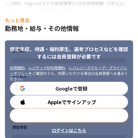
・サーバー：AWS

・LAMP、Vagrantなどの仮想環境とGitの使用経験（1年以上）

・担当フェーズ：AIを活用するためのWEBアプリのインターフェ
・Ruby on Railsの使用経験（1年以上）
ースとインフラ開発

もっと見る
■ 求める人物像

　　　　　　　　AIのアルゴリズムはLTSデータサイエンティスト
勤務地・給与・その他情報
・協調性があり、チームワークを大事にできる方

にて作成	

・常に問題意識を持ち、積極的に行動できる方

・開発体制：5名

・キャリアアップやスキル向上に対して積極的に取り組める方

・技術的な情報を自ら収集し、新しいことに取り組む意欲のある
②化学メーカーの受発注システムの開発

想定年収、待遇・福利厚生、
選考プロセスなどを確認
勤務地
方

・案件概要：COBOLからJava Springへ移行させ、海外でも展開
するには会員登録が必要です
・ビジネスマインドを持って、サービスの成長に貢献することの
できる受発注システムの開発

できる方
・言語：Java, Vue.js

利用規約
、
レバテックID利用規約
、
レバレジーズグループ・プライバシ
・フレームワーク：Java Spring Framework

ーポリシー
をご確認のうえ、同意いただける場合は会員登録へお進みく
アクセス
ださい。
・サーバー：Windows 2019

・担当フェーズ：要件定義から詳細設計、基本設計、コーディン
Googleで登録
グ、実装までを担当	

・開発体制：8名
Appleでサインアップ
勤務時間
メールアドレスで登録
想定年収
ログインはこちら