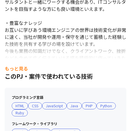
サルタントと一緒にワークする機会があり、ITコンサルタ
ントを目指すような方にも良い環境といえます。

・豊富なナレッジ

お互いに学びあう環境エンジニアの世界は技術変化が非常
に速く、当社が開発や運用・保守を通じて蓄積した経験し
た技術を共有する学びの場を設けています。

今後も業務の知識だけでなく、クライアントワーク、挫折
なども含めて広く伝えていける場を積極的に作っていきた
いと考えています。

もっと見る
このPJ・案件で使われている技術
・挑戦機会

当社には挑戦を後押しし、賞賛する環境と文化がありま
す。

プログラミング言語
業務は開発が中心となりますが、積極的に提案することで
HTML
CSS
JavaScript
Java
PHP
Python
機材メーカーの選定など業務の範疇を超えた領域にも挑戦
Ruby
できます。

業務以外でも自ら手を上げることで、従業員エンゲージメ
フレームワーク・ライブラリ
ントや社内ナレッジ蓄積などの開発以外の業務に携わるこ