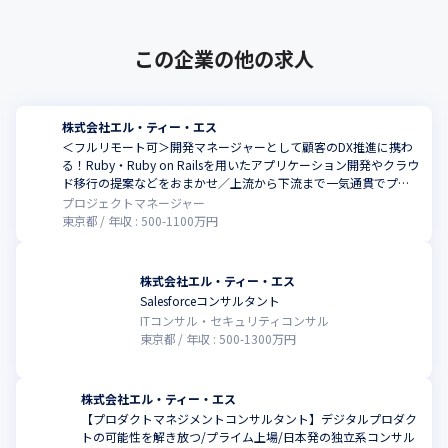
引き続き、お客様の変革実行能力を高めるための支援を行い「デ
ジタル時代のベスト・パートナー」を目指していきます。
この企業の他の求人
＜クライアント例＞

・伊藤忠商事株式会社

・オリックス株式会社

株式会社エル・ティー・エス
・キリンホールディングス株式会社

＜フルリモート可＞開発マネージャーとして顧客のDX推進に携わ
・矢崎総業株式会社

る！Ruby・Ruby on Railsを用いたアプリケーション開発やクラウ
・DIC株式会社

ド移行の提案などをおまかせ／上流から下流まで一気通貫でプロ
・日産自動車株式会社
ジェクトに参画できます
プロジェクトマネージャー
東京都
年収 :
500
-
1100
万円
株式会社エル・ティー・エス
Salesforceコンサルタント
こ
ITコンサル・セキュリティコンサル
東京都
年収 :
500
-
1300
万円
株式会社エル・ティー・エス
【プロダクトマネジメントコンサルタント】デジタルプロダク
トの可能性を解き放つ/プライム上場/日本発の独立系コンサル
こ