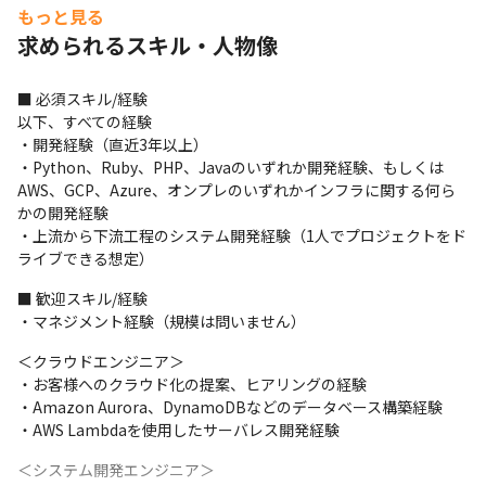
ラブルシューティングなど）
もっと見る
求められるスキル・人物像
＜システム開発エンジニア＞

・Webアプリケーション、モバイルアプリケーションの開発実務

・クラウド上のシステム開発実務（AWSベースのAP設計、DB構
■ 必須スキル/経験

築、サービス自動化、環境構築など）
以下、すべての経験

・開発経験（直近3年以上）

※現在は主にLAMP環境での開発ですが、Amazon Aurora、
・Python、Ruby、PHP、Javaのいずれか開発経験、もしくは
Amazon DynamoDB、AWS Lambda、Amazon Redshiftなどの
AWS、GCP、Azure、オンプレのいずれかインフラに関する何ら
サービスを使用した開発に注力して行きます
かの開発経験

・上流から下流工程のシステム開発経験（1人でプロジェクトをド
＜配属先の決め方＞

ライブできる想定）
・当社では社員個人の幸福度を高めることも目指しています

・そのためには、個人が多様な選択肢を持ち、その中から自ら選
■ 歓迎スキル/経験

ぶことができる状態が理想的だと考えており、経験やスキル、キ
・マネジメント経験（規模は問いません）
ャリアや希望を伺った上で配属先を決定しています
＜クラウドエンジニア＞

※社員には募集ポジションや条件を公開しています
・お客様へのクラウド化の提案、ヒアリングの経験

・Amazon Aurora、DynamoDBなどのデータベース構築経験

＜プロジェクト例＞

・AWS Lambdaを使用したサーバレス開発経験
・商社の、「各事業会社が持つ経営情報を効率よく収集した
い」、「手動・属人化しているところを高度化したい」という課
＜システム開発エンジニア＞

題を解決するAWSを積極活用したシステムの構築
