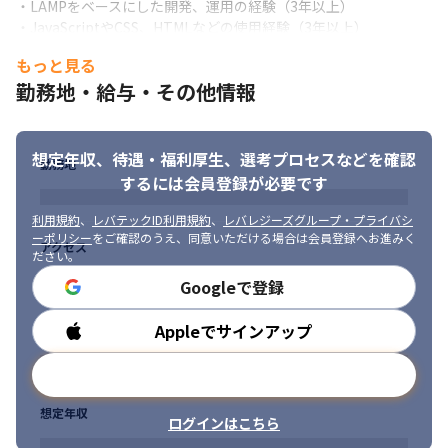
・LAMPをベースにした開発、運用の経験（3年以上）

インフラ：AWS

・JavaScriptやCSS、HTMLなどの使用経験（3年以上）

開発手法：要望が固まっている部分はウォーターフォールで、追加
・インターネットサービスの開発、運用の経験（3年以上）

要望はアジャイル　
もっと見る
・要件定義、基本設計の経験（3年以上）

勤務地・給与・その他情報
・LAMP、Vagrantなどの仮想環境とGitの使用経験（1年以上）
・受動棚割りシステム（AI領域は非対応）の開発

バックエンド：Python

■ 求める人物像

サーバー：AWS
・協調性があり、チームワークを大事にできる方

想定年収、待遇・福利厚生、
選考プロセスなどを確認
勤務地
・常に問題意識を持ち、積極的に行動できる方

※プロジェクトでは以下をメインに使用することが多いです

するには会員登録が必要です
・キャリアアップやスキル向上に対して積極的に取り組める方

・言語：PythonやJava

・技術的な情報を自ら収集し、新しいことに取り組む意欲のある
・データベース：MySQL

利用規約
、
レバテックID利用規約
、
レバレジーズグループ・プライバシ
方

・OS：Linux
ーポリシー
をご確認のうえ、同意いただける場合は会員登録へお進みく
アクセス
・ビジネスマインドを持って、サービスの成長に貢献することの
ださい。
できる方

＜募集背景＞

Googleで登録
・今後マネジメントに挑戦したいという意思のある方
2030年に向けて、エンジニア300名規模への組織拡大と体制整備
を事業部全体として推し進めています。

Appleでサインアップ
勤務時間
加えて、クライアントからの要望も多様化しているため、上流工
程から下流工程まで対応していただける人材を募集しています。
メールアドレスで登録
＜期待する活躍＞

想定年収
・開発フェーズにおける複数スキルの活用

ログインはこちら
・メンバーマネジメントや要件定義などの上流工程への挑戦
