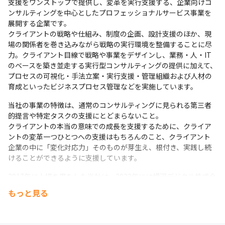
支援をワンストップで提供し、変革を実行支援する、企業向けコ
ンサルティングを中心としたプロフェッショナルサービス事業を
展開する企業です。

クライアントの戦略や仕組み、制度の企画、設計支援のほか、現
場の関係者を巻き込みながら戦略の実行環境を整備することに尽
力。クライアント目線で戦略や事業をデザインし、業務・人・IT
のベースを築き並走する実行型コンサルティングの提供に加えて、
プロセスの可視化・手法立案・実行支援・管理組織および人材の
育成といったビジネスプロセス管理などを実施しています。
当社の事業の特徴は、通常のコンサルティングに見られる第三者
的提言や特定タスクの支援にとどまらないこと。

クライアントの本当の意味での成長を支援するために、クライア
ントの変革一つひとつへの支援はもちろんのこと、クライアント
企業の中に「変化対応力」そのものが芽生え、根付き、実践し続
けることができるように支援しています。
2017年に上場を果たした当社は、2022年には横河デジタル株式会
社およびFPTジャパンホールディングス株式会社と業務資本提携
もっと見る
を結びました。

2030年には国内にとどまらず、これまで培ってきたものを大切に
し、アジア・欧州を視野に、事業を拡大する方針。
