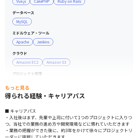
Vue.js
CakePHP
Ruby on Rails
とが出来ます。
データベース
MySQL
ミドルウェア・ツール
Apache
Jenkins
クラウド
Amazon EC2
Amazon S3
プロジェクト管理
Git
Redmine
もっと見る
得られる経験・キャリアパス
■ キャリアパス

・入社後はまず、先輩や上司に付いて1つのプロジェクトに入りつ
つ、当社での業務の進め方や開発環境などに慣れていただきます

・業務の把握ができた後に、約3年をかけて徐々にプロジェクトリ
ーダーに挑戦していただきます
