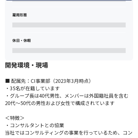
・業務を通して専門性を磨きながら、お互いの強みを活かしあえ
るチームの形成

雇用形態
・拡大期にある事業をドライブしていける推進力の発揮
■ この仕事の魅力・面白み

・当社の案件は9割がプライム案件であるため、開発の冒頭から完
休日・休暇
成引き渡しに加え、その後の安定運用までを一気通貫でサポート
することが出来ます（2023年3月時点）。

・開発体制としても、人員の多くがLTS社員であるため、安定した
開発体制で取り組んで頂くことが可能です。

開発環境・現場
・当社で請け負う案件は開発言語や業種なども多岐に渡り、ま
た、クライアントも大手企業が多いため、最新の開発環境や開発
言語に携われ、スキルアップを目指せます。

■ 配属先：CI事業部（2023年3月時点）

・当社の開発部門は、組織として若いフェーズで、部署内での決
・35名が在籍しています

まりごとが少ないため、自分たちで組織をつくることができます

・グループ長は40代男性、メンバーは外国籍社員を含む
・一人ひとりの要望を吸い上げてチャレンジできる組織文化も特
20代～50代の男性および女性で構成されています

徴で、社歴や業務経験に関わらず、チャレンジしたいことがあれ
ば希望に沿ったプロジェクトへアサインしています
＜特徴＞

・コンサルタントとの協業

当社ではコンサルティングの事業を行っているため、コン