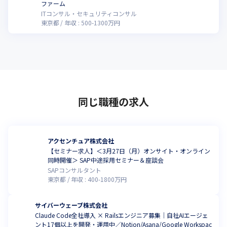
ファーム
ITコンサル・セキュリティコンサル
東京都
年収 :
500
-
1300
万円
同じ職種の求人
アクセンチュア株式会社
【セミナー求人】＜3月27日（月）オンサイト・オンライン
同時開催＞ SAP中途採用セミナー＆座談会
SAPコンサルタント
東京都
年収 :
400
-
1800
万円
サイバーウェーブ株式会社
Claude Code全社導入 × Railsエンジニア募集｜自社AIエージェ
ント17個以上を開発・運用中／Notion/Asana/Google Workspac