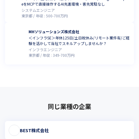
eをMCPで直接操作するAI先進環境・客先常駐なし
システムエンジニア
東京都
年収 :
500
-
700
万円
MHソリューションズ株式会社
＜インフラSE＞年休125日/土日祝休み/リモート案件有/ご経
験を活かして当社でスキルアップしませんか？
インフラエンジニア
東京都
年収 :
349
-
700
万円
同じ業種の企業
BEST株式会社