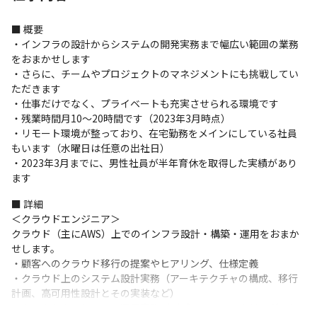
■ 概要

・インフラの設計からシステムの開発実務まで幅広い範囲の業務
をおまかせします

・さらに、チームやプロジェクトのマネジメントにも挑戦してい
ただきます

・仕事だけでなく、プライベートも充実させられる環境です

・残業時間月10～20時間です（2023年3月時点）

・リモート環境が整っており、在宅勤務をメインにしている社員
もいます（水曜日は任意の出社日）

・2023年3月までに、男性社員が半年育休を取得した実績があり
ます
■ 詳細

＜クラウドエンジニア＞

クラウド（主にAWS）上でのインフラ設計・構築・運用をおまか
せします。

・顧客へのクラウド移行の提案やヒアリング、仕様定義

・クラウド上のシステム設計実務（アーキテクチャの構成、移行
計画、高可用性設計とその実装など）

・クラウド上のシステム運用実務（デプロイ、モニタリング、ト