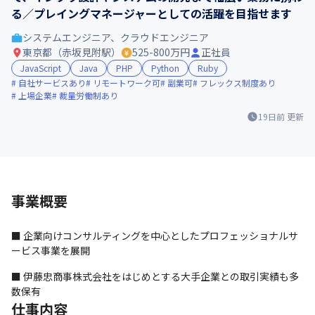
る／プレイングマネージャーとしての活躍を目指せます
システムエンジニア、クラウドエンジニア
東京都（赤坂見附駅）
525-800万円
正社員
JavaScript
Java
PHP
Python
Ruby
自社サービスあり
リモートワーク可
副業可
フレックス制度あり
上場企業
裁量労働制あり
19日前
更新
事業概要
■ 企業向けコンサルティングを中心としたプロフェッショナルサ
ービス事業を展開
■ 伊藤忠商事株式会社をはじめとする大手企業との取引実績も多
数保有
仕事内容