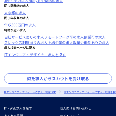
Jenkins
の求人
Ruby on Rails
の求人
同じ勤務地の求人
東京都
の求人
同じ年収帯の求人
年収
500万円
の求人
特徴が近い求人
自社サービスあり
の求人
リモートワーク可
の求人
副業可
の求人
フレックス制度あり
の求人
上場企業
の求人
裁量労働制あり
の求人
求人検索ページに戻る
ITエンジニア・デザイナー求人を探す
似た求人からスカウトを受け取る
ITエンジニア・デザイナーの求人・転職TOP
ITエンジニア・デザイナーの求人・転職を探
IT・Web求人を探す
個人向けお問い合わせ
よくある質問
サイトマップ