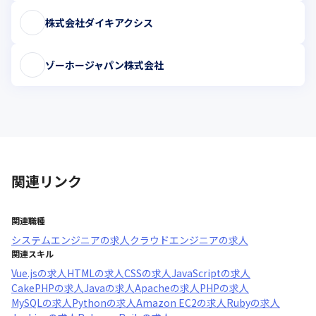
株式会社ダイキアクシス
ゾーホージャパン株式会社
関連リンク
関連職種
システムエンジニア
の求人
クラウドエンジニア
の求人
関連スキル
Vue.js
の求人
HTML
の求人
CSS
の求人
JavaScript
の求人
CakePHP
の求人
Java
の求人
Apache
の求人
PHP
の求人
MySQL
の求人
Python
の求人
Amazon EC2
の求人
Ruby
の求人