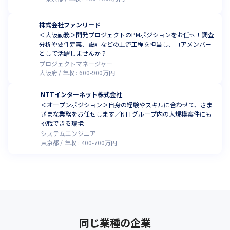
株式会社ファンリード
＜大阪勤務＞開発プロジェクトのPMポジションをお任せ！調査
分析や要件定義、設計などの上流工程を担当し、コアメンバー
として活躍しませんか？
プロジェクトマネージャー
大阪府
年収 :
600
-
900
万円
NTTインターネット株式会社
＜オープンポジション＞自身の経験やスキルに合わせて、さま
ざまな業務をお任せします／NTTグループ内の大規模案件にも
挑戦できる環境
システムエンジニア
東京都
年収 :
400
-
700
万円
同じ業種の企業