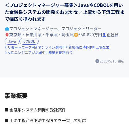
＜プロジェクトマネージャー募集＞JavaやCOBOLを用い
た金融系システムの開発をおまかせ／上流から下流工程ま
で幅広く携われます
プロジェクトマネージャー、プロジェクトリーダー
東京都・神奈川県・千葉県・埼玉県
650-820万円
正社員
Java
COBOL
リモートワーク可
オンライン選考可
新技術に積極的
上場企業
女性エンジニアが活躍中
裁量労働制あり
2023/5/19
更新
事業概要
■ 金融系システム開発の受託案件
■ 上流工程から下流工程までを一貫して対応