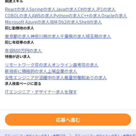
関連スキル
React
の求人
Spring
の求人
Java
の求人
C#
の求人
JP1
の求人
COBOL
の求人
AWS
の求人
Python
の求人
C++
の求人
Oracle
の求人
Microsoft Azure
の求人
IBM Db2
の求人
Shell
の求人
同じ勤務地の求人
東京都
の求人
神奈川県
の求人
千葉県
の求人
埼玉県
の求人
同じ年収帯の求人
年収
600万円
の求人
特徴が近い求人
リモートワーク可
の求人
オンライン選考可
の求人
新技術に積極的
の求人
上場企業
の求人
女性エンジニアが活躍中
の求人
裁量労働制あり
の求人
求人検索ページに戻る
ITエンジニア・デザイナー求人を探す
応募へ進む
ITエンジニア・デザイナーの求人・転職TOP
ITエンジニア・デザイナーの求人・転職を探