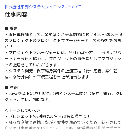
株式会社東邦システムサイエンスについて
仕事内容
■ 概要

・管理職候補として、金融系システム開発における10～30名程度
のプロジェクトのプロジェクトマネージャーとしての役割をおま
かせ

・プロジェクトマネージャーには、当社中堅～若手社員およびパ
ートナー要員と協力し、プロジェクトの責任者としてプロジェク
トの推進をしていただきます

・システム開発・保守維持案件の上流工程（要件定義、案件管
理、移行計画）～下流工程を当社が担当します
■ 詳細

・JavaやCOBOLを用いた金融系システム開発（証券、銀行、クレ
ジット、生保、損保など）
＜チームについて＞

・プロジェクトの規模は10名～70名と様々です

・様々な企業と連携しながら案件を進めていくため、線引きして
自分の仕事を進めていくというよりも、関係構築が非常に重要で