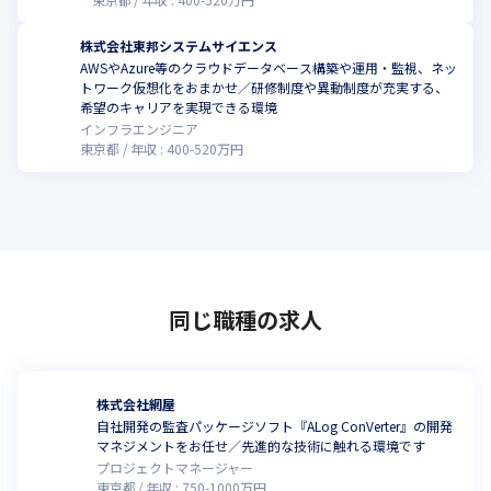
株式会社東邦システムサイエンス
AWSやAzure等のクラウドデータベース構築や運用・監視、ネッ
トワーク仮想化をおまかせ／研修制度や異動制度が充実する、
希望のキャリアを実現できる環境
インフラエンジニア
東京都
年収 :
400
-
520
万円
同じ職種の求人
株式会社網屋
自社開発の監査パッケージソフト『ALog ConVerter』の開発
マネジメントをお任せ／先進的な技術に触れる環境です
プロジェクトマネージャー
東京都
年収 :
750
-
1000
万円