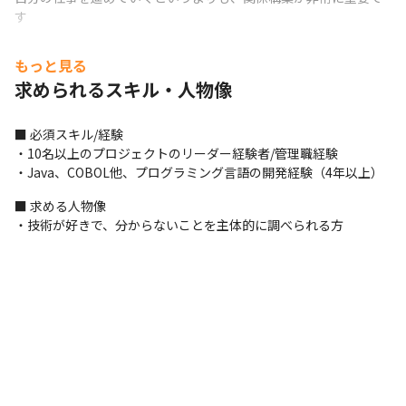
す
■ この仕事の面白み、魅力

もっと見る
・分からないことは自分で調べて進めることができ、技術が好き
求められるスキル・人物像
な方であれば、研修制度や異動制度が充実しているので、目指す
エンジニア像を実現できる環境が整っています
■ 必須スキル/経験

・10名以上のプロジェクトのリーダー経験者/管理職経験

・Java、COBOL他、プログラミング言語の開発経験（4年以上）
■ 求める人物像

・技術が好きで、分からないことを主体的に調べられる方