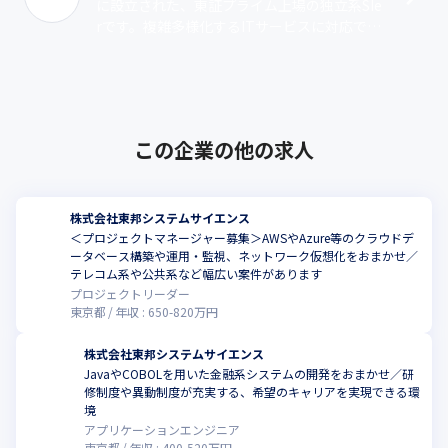
に設立された、東証プライム上場の独立系SIe
rです。複雑多様化するITサービスに対応でき
るよう、幅広い業務領域をカバーし情報サー
ビス全般にわたってソリューシ･･･
この企業の他の求人
株式会社東邦システムサイエンス
＜プロジェクトマネージャー募集＞AWSやAzure等のクラウドデ
ータベース構築や運用・監視、ネットワーク仮想化をおまかせ／
テレコム系や公共系など幅広い案件があります
プロジェクトリーダー
東京都
年収 :
650
-
820
万円
株式会社東邦システムサイエンス
JavaやCOBOLを用いた金融系システムの開発をおまかせ／研
修制度や異動制度が充実する、希望のキャリアを実現できる環
境
アプリケーションエンジニア
東京都
年収 :
400
-
520
万円