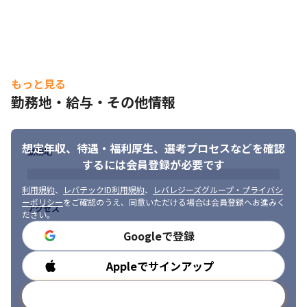
もっと見る
勤務地・給与・その他情報
想定年収、待遇・福利厚生、
選考プロセスなどを確認
勤務地
するには会員登録が必要です
利用規約
、
レバテックID利用規約
、
レバレジーズグループ・プライバシ
ーポリシー
をご確認のうえ、同意いただける場合は会員登録へお進みく
アクセス
ださい。
Googleで登録
Appleでサインアップ
勤務時間
メールアドレスで登録