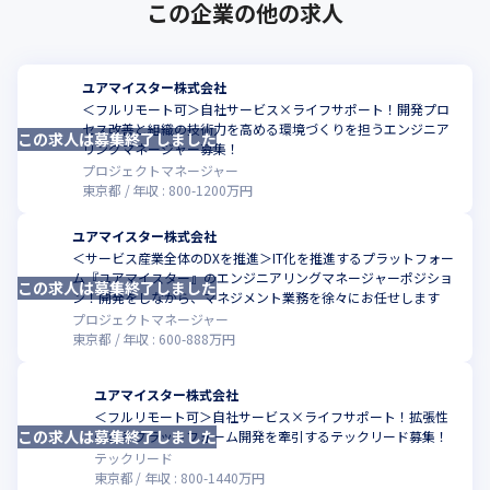
・会社としてプロダクトドリブンで、サービス産業全体の
この企業の他の求人
DXを進めています
ユアマイスター株式会社
＜フルリモート可＞自社サービス×ライフサポート！開発プロ
セス改善と組織の技術力を高める環境づくりを担うエンジニア
この求人は募集終了しました
こ
リングマネージャー募集！
プロジェクトマネージャー
東京都
年収 :
800
-
1200
万円
ユアマイスター株式会社
＜サービス産業全体のDXを推進＞IT化を推進するプラットフォー
ム『ユアマイスター』のエンジニアリングマネージャーポジショ
この求人は募集終了しました
こ
ン！開発をしながら、マネジメント業務を徐々にお任せします
プロジェクトマネージャー
東京都
年収 :
600
-
888
万円
ユアマイスター株式会社
＜フルリモート可＞自社サービス×ライフサポート！拡張性
この求人は募集終了しました
こ
のあるプラットフォーム開発を牽引するテックリード募集！
テックリード
東京都
年収 :
800
-
1440
万円