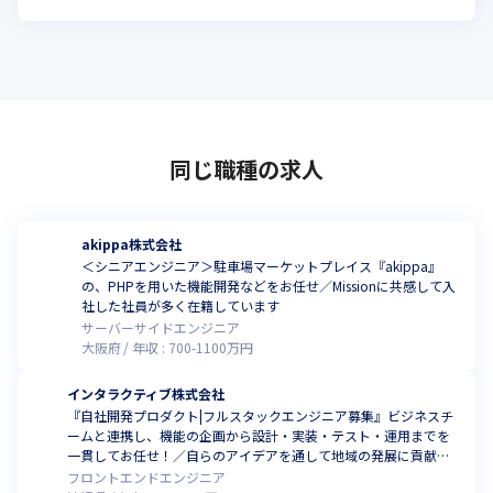
同じ職種の求人
akippa株式会社
＜シニアエンジニア＞駐車場マーケットプレイス『akippa』
の、PHPを用いた機能開発などをお任せ／Missionに共感して入
社した社員が多く在籍しています
サーバーサイドエンジニア
大阪府
年収 :
700
-
1100
万円
インタラクティブ株式会社
『自社開発プロダクト|フルスタックエンジニア募集』ビジネスチ
ームと連携し、機能の企画から設計・実装・テスト・運用までを
一貫してお任せ！／自らのアイデアを通して地域の発展に貢献し
ませんか？(フルリモート可)
フロントエンドエンジニア