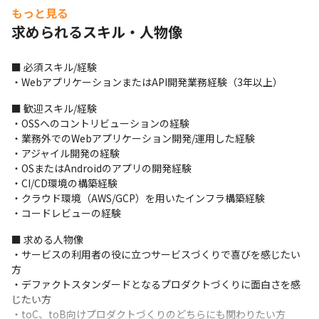
もっと見る
＜開発で進めていること＞

求められるスキル・人物像
1.Vue3やFirebaseなど新しい技術を導入したプロダクトの再開発
による技術的負債の清算

2.運用プロセスの改善やクラウド上のフルマネージドサービスを
■ 必須スキル/経験

活用したエンジニアが機能開発に集中しやすい環境整備

・WebアプリケーションまたはAPI開発業務経験（3年以上）
3.決済やユーザ管理などのプラットフォームの基盤となる共通機
■ 歓迎スキル/経験

能の構築
・OSSへのコントリビューションの経験

＜体制＞

・業務外でのWebアプリケーション開発/運用した経験

・エンジニア4～5名程度で1ユニットを構成し、開発プロジェクト
・アジャイル開発の経験

をユニットにアサインしています

・OSまたはAndroidのアプリの開発経験

・細かな開発については1週間ごとに各ユニットで対応を進めてい
・CI/CD環境の構築経験

ます

・クラウド環境（AWS/GCP）を用いたインフラ構築経験

・ユニットごとの知識の偏りを防ぐために開発状況や学びの共有
・コードレビューの経験
を行ったり、PdMとデザイナーを含めてふりかえりとデモを行っ
■ 求める人物像

ています

・サービスの利用者の役に立つサービスづくりで喜びを感じたい
・静的コード解析ツールを活用し、最低限のコード品質チェック
方

を行っています

・デファクトスタンダードとなるプロダクトづくりに面白さを感
・1日あたり1〜3回リリースを実施するペースです
じたい方

＜コミュニケーション方法＞

・toC、toB向けプロダクトづくりのどちらにも関わりたい方
