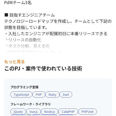
PdMチーム3名

■ 目指すエンジニアチーム

テクノロジーロードマップを作成し、チームとして下記の
状態を目指しています。

・入社したエンジニアが配属初日に本番リリースできる

└リリースの自動化

└タスク分解、見える化

└障害影響範囲のコントロール

・いつでもチーム組成を変えることができる

もっと見る
└技術スタック

このPJ・案件で使われている技術
└アーキテクチャを統一

└俗人化の低減、自動化

急成長する組織の中で、スキルアップできます。
プログラミング言語
■ エンジニア評価の仕組み

TypeScript
PHP
Ruby
Dart
・ミッショングレード制を取っており、各グレードに対し
て求められる職務要件が設定されています

フレームワーク・ライブラリ
・半期に1回評価、および昇給判断の場があり、期初に目
jQuery
Vue.js
Node.js
CakePHP
PHPUnit
標設定してから、3か月後ごとに振り返りを行っています
