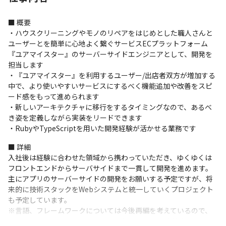
■ 概要

・ハウスクリーニングやモノのリペアをはじめとした職人さんと
ユーザーとを簡単に心地よく繋ぐサービスECプラットフォーム
『ユアマイスター』のサーバーサイドエンジニアとして、開発を
担当します

・『ユアマイスター』を利用するユーザー/出店者双方が増加する
中で、より使いやすいサービスにするべく機能追加や改善をスピ
ード感をもって進められます

・新しいアーキテクチャに移行をするタイミングなので、あるべ
き姿を定義しながら実装をリードできます

・RubyやTypeScriptを用いた開発経験が活かせる業務です
■ 詳細

入社後は経験に合わせた領域から携わっていただき、ゆくゆくは
フロントエンドからサーバサイドまで一貫して開発を進めます。

主にアプリのサーバーサイドの開発をお願いする予定ですが、将
来的に技術スタックをWebシステムと統一していくプロジェクト
も予定しています。

※言語、フレームワークについては今後再編を考えているので、
TypeScriptでのサーバサイド開発に携わりたい方大歓迎です。