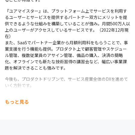
変化に強いシステム/チームを実現するため、新規システ
ム開発から採用技術を変更しはじめています。

『ユアマイスター』は、プラットフォーム上でサービスを利用す
・サーバレスアーキテクチャ

るユーザーとサービスを提供するパートナー双方にメリットを提
インフラコストの最適化を狙い、EC2などの仮想サーバか
供できるような仕組みを構築していることが強み。月間500万人以
らサーバレスアーキテクチャへの切り替えを進めていま
上のユーザーがアクセスしているサービスです。（2022年12月現
す。

在）

また、SaaSでパートナー企業から月額利用料をもらうことで、事
業支援を行う機能も提供。プロダクト上で顧客管理やスケジュー
・主要言語フレームワークの変更

ル管理、複数従業員のアサイン管理、備品の購入、決済の簡略
PHP、CakePHP、Ruby、Ruby on RailsからVue.js、
化、オフラインでも新たな技術習得の講習会など、幅広い事業課
TypeScriptへ変更を進めています。

題を解決できることも強みです。
今後も、プロダクトドリブンで、サービス産業全体のDXを進めて
・モジュラーモノリス化

いく方針です。
デプロイは1つのまま、モジュールを分けてサービス分割
できるよう、モジュラーモノリス化を進めています。 

もっと見る
■ 社風

・ITの力でもっと素晴らしいサービスがたくさんの人に届
く世界、職人さんがサービスに対する熱い想いを大切にで
きる世界をつくりたいというメンバーが活躍しています
