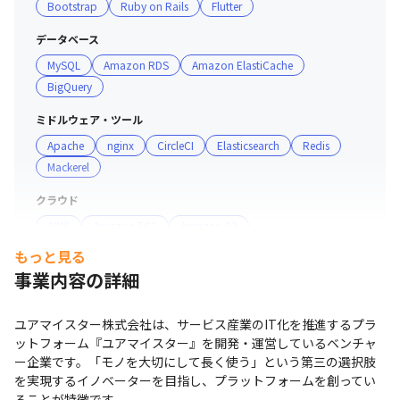
Bootstrap
Ruby on Rails
Flutter
・原則毎月行う1on1はもちろん、日々の相談で自身の成
長を促進することが可能です

データベース
・部署間を飛び越えた他チームのリーダーからのFBや技
MySQL
Amazon RDS
Amazon ElastiCache
術顧問との1on1の機会があります

BigQuery
・エンジニアチームではクレドを掲げており、またそれを
実践するエンジニアを評価したいというカルチャーがあり
ミドルウェア・ツール
ます

Apache
nginx
CircleCI
Elasticsearch
Redis
Mackerel
■ 現場・社員の雰囲気

クラウド
・裁量労働制ですが、チームでのコミュニケーションがよ
AWS
Amazon EC2
Amazon S3
り良いプロダクトを作ると考えているため、適宜仲間と話
すMTGもあります

もっと見る
マーケ・データ分析ツール
・直接顔を見てコミュニケーションをとりたい場合は、オ
事業内容の詳細
Google Optimize
フィスに集まることがあります

・日本国内であれば基本リモートでの勤務が可能で、エン
支給PC
ユアマイスター株式会社は、サービス産業のIT化を推進するプラ
ジニアメンバーの月の平均出社日数は1.8日です

希望のPCスペック支給しています。
ットフォーム『ユアマイスター』を開発・運営しているベンチャ
ー企業です。「モノを大切にして長く使う」という第三の選択肢
■ 開発の特徴

を実現するイノベーターを目指し、プラットフォームを創ってい
ることが特徴です。