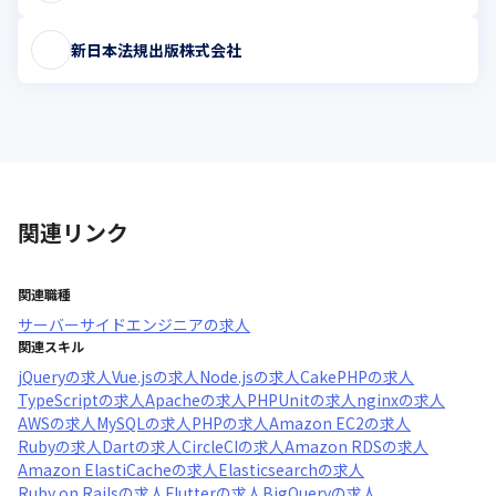
新日本法規出版株式会社
関連リンク
関連職種
サーバーサイドエンジニア
の求人
関連スキル
jQuery
の求人
Vue.js
の求人
Node.js
の求人
CakePHP
の求人
TypeScript
の求人
Apache
の求人
PHPUnit
の求人
nginx
の求人
AWS
の求人
MySQL
の求人
PHP
の求人
Amazon EC2
の求人
Ruby
の求人
Dart
の求人
CircleCI
の求人
Amazon RDS
の求人
Amazon ElastiCache
の求人
Elasticsearch
の求人
Ruby on Rails
の求人
Flutter
の求人
BigQuery
の求人