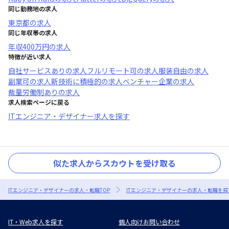
同じ勤務地の求人
東京都
の求人
同じ年収帯の求人
年収
400万円
の求人
特徴が近い求人
自社サービスあり
の求人
フルリモート可
の求人
服装自由
の求人
副業可
の求人
新技術に積極的
の求人
ベンチャー企業
の求人
裁量労働制あり
の求人
求人検索ページに戻る
ITエンジニア・デザイナー求人を探す
似た求人からスカウトを受け取る
ITエンジニア・デザイナーの求人・転職TOP
ITエンジニア・デザイナーの求人・転職を探
IT・Web求人を探す
個人向けお問い合わせ