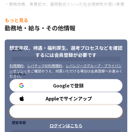
・コード管理にはGitHub、タスク管理にはBacklogを用いていま
・業務改善、事業拡大、雇用創出といった社会貢献性の高い事業
す

に興味のある方
・コミュニケーションには、Slack、Zoom、Confluenceを用い
もっと見る
ています
勤務地・給与・その他情報
■ この仕事の面白み、魅力

・ECが一般的ではない業界のスタンダートをつくることができま
す

想定年収、待遇・福利厚生、
選考プロセスなどを確認
勤務地
・まだまだ拡張性のあるサービスのため、主体的にサービスをつ
するには会員登録が必要です
くることができます

・ユーザーサイト、ビジネスサイト、双方を一気通貫して設計、
利用規約
、
レバテックID利用規約
、
レバレジーズグループ・プライバシ
開発ができます

ーポリシー
をご確認のうえ、同意いただける場合は会員登録へお進みく
アクセス
・「大事なもの」を未来へ繋ぐ仕事を応援するために、テクノロ
ださい。
ジーの力で業界の課題を解決していくチャレンジができます

Googleで登録
・紙ベースで仕事をするプロの業務を改善し、事業拡大を支え、
雇用創出まで繋ぐことができ、社会貢献性の高さを感じられます
Appleでサインアップ
勤務時間
メールアドレスで登録
想定年収
ログインはこちら