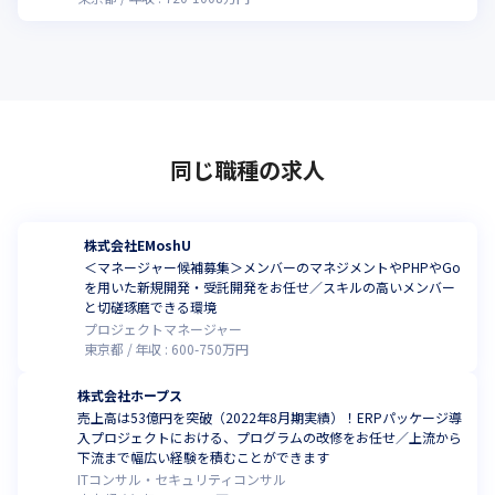
同じ職種の求人
株式会社EMoshU
＜マネージャー候補募集＞メンバーのマネジメントやPHPやGo
を用いた新規開発・受託開発をお任せ／スキルの高いメンバー
と切磋琢磨できる環境
プロジェクトマネージャー
東京都
年収 :
600
-
750
万円
株式会社ホープス
売上高は53億円を突破（2022年8月期実績）！ERPパッケージ導
入プロジェクトにおける、プログラムの改修をお任せ／上流から
下流まで幅広い経験を積むことができます
ITコンサル・セキュリティコンサル