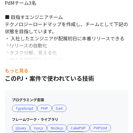
PdMチーム3名

■ 目指すエンジニアチーム

テクノロジーロードマップを作成し、チームとして下記の
状態を目指しています。

・ 入社したエンジニアが配属初日に本番リリースできる

└リリースの自動化

└タスク分解、見える化

└障害影響範囲のコントロール

・いつでもチーム組成を変えることができる

もっと見る
└技術スタック

コミュニケーションを大切にする職場環境です。
このPJ・案件で使われている技術
└アーキテクチャを統一

└俗人化の低減、自動化

プログラミング言語
■ エンジニア評価の仕組み

TypeScript
PHP
Dart
・ミッショングレード制を取っており、各グレードに対し
て求められる職務要件が設定されています

フレームワーク・ライブラリ
・半期に1回評価、および昇給判断の場があり、期初に目
jQuery
Vue.js
Node.js
CakePHP
PHPUnit
標設定してから、3か月後ごとに振り返りを行っています
