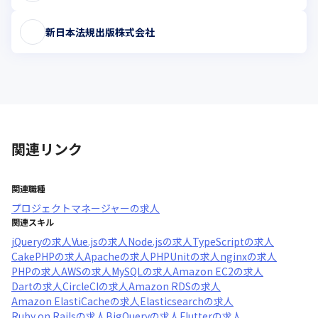
新日本法規出版株式会社
関連リンク
関連職種
プロジェクトマネージャー
の求人
関連スキル
jQuery
の求人
Vue.js
の求人
Node.js
の求人
TypeScript
の求人
CakePHP
の求人
Apache
の求人
PHPUnit
の求人
nginx
の求人
PHP
の求人
AWS
の求人
MySQL
の求人
Amazon EC2
の求人
Dart
の求人
CircleCI
の求人
Amazon RDS
の求人
Amazon ElastiCache
の求人
Elasticsearch
の求人
Ruby on Rails
の求人
BigQuery
の求人
Flutter
の求人