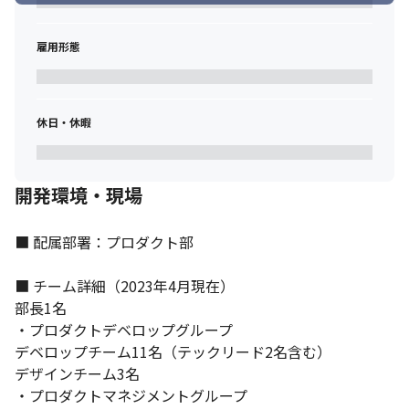
と開発プロセスの改善や最適化を進め、事業を拡大していける環
境を作る挑戦ができます

雇用形態
・まだまだ拡張性のあるサービスのため、主体的にサービスをつ
くることができます

・ユーザーサイト、ビジネスサイト、双方を一気通貫して設計、
開発ができます

休日・休暇
・「大事なもの」を未来へ繋ぐ仕事を応援するために、テクノロ
ジーの力で業界の課題を解決していくチャレンジができます

・紙ベースで仕事をするプロの業務を改善し、事業拡大を支え、
雇用創出まで繋ぐことができ、社会貢献性の高さを感じられます

開発環境・現場
・急成長する組織とプロダクト開発の最適化、効率化、ルールづ
くりをリードする裁量があります
■ 配属部署：プロダクト部

■ チーム詳細（2023年4月現在）

部長1名

・プロダクトデベロップグループ

デベロップチーム11名（テックリード2名含む）

デザインチーム3名

・プロダクトマネジメントグループ
