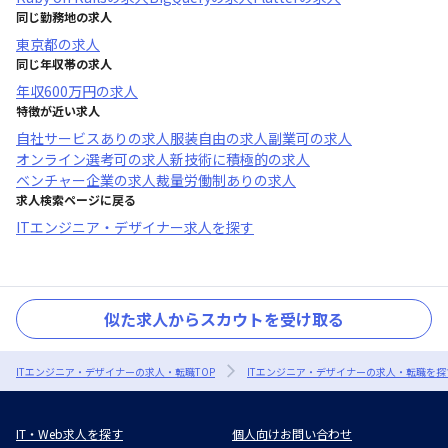
同じ勤務地の求人
東京都
の求人
同じ年収帯の求人
年収
600万円
の求人
特徴が近い求人
自社サービスあり
の求人
服装自由
の求人
副業可
の求人
オンライン選考可
の求人
新技術に積極的
の求人
ベンチャー企業
の求人
裁量労働制あり
の求人
求人検索ページに戻る
ITエンジニア・デザイナー求人を探す
似た求人からスカウトを受け取る
ITエンジニア・デザイナーの求人・転職TOP
ITエンジニア・デザイナーの求人・転職を探
IT・Web求人を探す
個人向けお問い合わせ