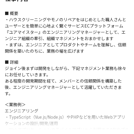
■ 概要

・ハウスクリーニングやモノのリペアをはじめとした職人さんと
ユーザーとを簡単に心地よく繋ぐサービスECプラットフォーム
『ユアマイスター』のエンジニアリングマネージャーとして、エ
ンジニア組織の牽引、組織マネジメントをおまかせします

・まずは、エンジニアとしてプロダクトやチームを理解し、信頼
関係を築いたのちに、業務の幅を広げます
■ 詳細

ジョイン後まずは開発をしながら、下記マネジメント業務も徐々
にお任せしていきます。

ある程度の開発期間を経て、メンバーとの信頼関係を構築した
後、エンジニアリングマネージャーとして活躍していただきま
す。
＜業務例＞

エンジニアリング

・TypeScript（Vue.js/Node.js）やPHPなどを用いたWebアプリ
ケーションの設計/開発/運用

・Webアプリケーションやモバイルアプリから利用するAPIやプラ