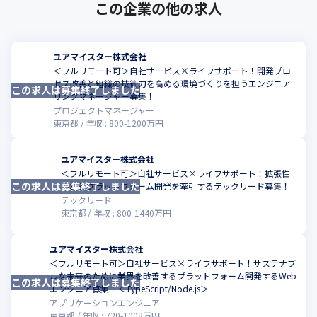
・会社としてプロダクトドリブンで、サービス産業全体の
この企業の他の求人
DXを進めています
ユアマイスター株式会社
＜フルリモート可＞自社サービス×ライフサポート！開発プロ
セス改善と組織の技術力を高める環境づくりを担うエンジニア
この求人は募集終了しました
こ
リングマネージャー募集！
プロジェクトマネージャー
東京都
年収 :
800
-
1200
万円
ユアマイスター株式会社
＜フルリモート可＞自社サービス×ライフサポート！拡張性
この求人は募集終了しました
こ
のあるプラットフォーム開発を牽引するテックリード募集！
テックリード
東京都
年収 :
800
-
1440
万円
ユアマイスター株式会社
＜フルリモート可＞自社サービス×ライフサポート！サステナブ
ルな未来のために業界を改善するプラットフォーム開発するWeb
この求人は募集終了しました
こ
エンジニア募集！＜TypeScript/Node.js＞
アプリケーションエンジニア
東京都
年収 :
720
-
1008
万円