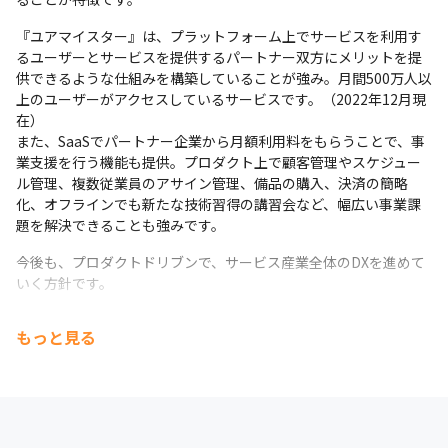
変化に強いシステム/チームを実現するため、新規システ
Google Optimize
ム開発から採用技術を変更しはじめています。

『ユアマイスター』は、プラットフォーム上でサービスを利用す
支給PC
・サーバレスアーキテクチャ

るユーザーとサービスを提供するパートナー双方にメリットを提
希望のPCスペック支給しています。
インフラコストの最適化を狙い、EC2などの仮想サーバか
供できるような仕組みを構築していることが強み。月間500万人以
らサーバレスアーキテクチャへの切り替えを進めていま
上のユーザーがアクセスしているサービスです。（2022年12月現
す。

在）

また、SaaSでパートナー企業から月額利用料をもらうことで、事
業支援を行う機能も提供。プロダクト上で顧客管理やスケジュー
・主要言語フレームワークの変更

ル管理、複数従業員のアサイン管理、備品の購入、決済の簡略
PHP、CakePHP、Ruby、Ruby on RailsからVue.js、
化、オフラインでも新たな技術習得の講習会など、幅広い事業課
TypeScriptへ変更を進めています。

題を解決できることも強みです。
今後も、プロダクトドリブンで、サービス産業全体のDXを進めて
・モジュラーモノリス化

いく方針です。
デプロイは1つのまま、モジュールを分けてサービス分割
できるよう、モジュラーモノリス化を進めています。 

もっと見る
■ 社風

・ITの力でもっと素晴らしいサービスがたくさんの人に届
く世界、職人さんがサービスに対する熱い想いを大切にで
きる世界をつくりたいというメンバーが活躍しています
