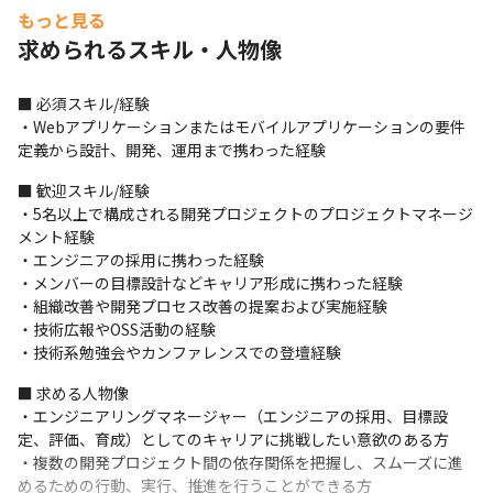
ットフォームの基盤となるバックエンド機能の設計/開発/運用

もっと見る
・他チームとの協働によるアプリケーションの要件定義
求められるスキル・人物像
※原則としてフロントエンドからバックエンドまで一貫して開発
を担当します

■ 必須スキル/経験

※現状のシステムはPHPを中心に構築されていますが、全面的に
・Webアプリケーションまたはモバイルアプリケーションの要件
TypeScriptへの移行を進めています
定義から設計、開発、運用まで携わった経験
ピープルマネジメント

■ 歓迎スキル/経験

・目標設定、評価、課題解決支援を通しメンバー育成

・5名以上で構成される開発プロジェクトのプロジェクトマネージ
・メンバーとの1on1ミーティングの実施

メント経験

・組織課題の特定、改善の提案および実施
・エンジニアの採用に携わった経験

・メンバーの目標設計などキャリア形成に携わった経験

エンジニア採用

・組織改善や開発プロセス改善の提案および実施経験

・エンジニアの採用戦略策定、推進

・技術広報やOSS活動の経験

・エンジニア候補者とのカジュアル面談、採用面接

・技術系勉強会やカンファレンスでの登壇経験
・認知拡大、プレゼンス向上を目的とした技術広報
■ 求める人物像

開発プロセスの推進と改善

・エンジニアリングマネージャー（エンジニアの採用、目標設
・開発プロセスの方針決定、当事者意識を持った推進と継続的改
定、評価、育成）としてのキャリアに挑戦したい意欲のある方

善

・複数の開発プロジェクト間の依存関係を把握し、スムーズに進
・開発プロセスにおける関係者（経営層、他部門）との連携、調
めるための行動、実行、推進を行うことができる方
