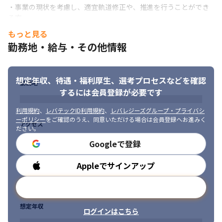
整

・事業の現状を考慮し、適宜軌道修正や、推進を行うことができ
・メンバーのアサイン管理、開発進捗把握
る方

・部門を超えて関係者にアプローチして課題解決を行うことがで
＜体制＞

もっと見る
きる方

・エンジニア4～5名程度で1ユニットを構成し、開発プロジェクト
勤務地・給与・その他情報
・組織全体の成長促進につながる行動ができる方
をユニットにアサインしています

・細かな開発については1週間ごとに各ユニットで対応を進めてい
ます

想定年収、待遇・福利厚生、
選考プロセスなどを確認
・ユニットごとの知識の偏りを防ぐために開発状況や学びの共有
勤務地
を行ったり、PdMとデザイナーを含めてふりかえりとデモを行っ
するには会員登録が必要です
ています

利用規約
、
レバテックID利用規約
、
レバレジーズグループ・プライバシ
・静的コード解析ツールを活用し、最低限のコード品質チェック
ーポリシー
をご確認のうえ、同意いただける場合は会員登録へお進みく
を行っています

アクセス
ださい。
・1日あたり1〜3回リリースを実施するペースです
Googleで登録
＜コミュニケーション方法＞

・コード管理にはGitHub、タスク管理にはBacklogを用いていま
Appleでサインアップ
勤務時間
す

・コミュニケーションには、Slack、Zoom、Confluenceを用い
メールアドレスで登録
ています
想定年収
■ この仕事の面白み、魅力

ログインはこちら
・エンジニアが楽しみながらプロダクト開発をできるチーム作り