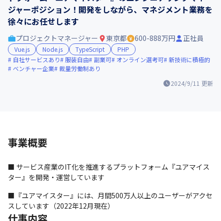
ジャーポジション！開発をしながら、マネジメント業務を
徐々にお任せします
プロジェクトマネージャー
東京都
600-888万円
正社員
Vue.js
Node.js
TypeScript
PHP
自社サービスあり
服装自由
副業可
オンライン選考可
新技術に積極的
ベンチャー企業
裁量労働制あり
2024/9/11
更新
事業概要
■ サービス産業のIT化を推進するプラットフォーム『ユアマイス
ター』を開発・運営しています
■『ユアマイスター』には、月間500万人以上のユーザーがアクセ
スしています（2022年12月現在）
仕事内容