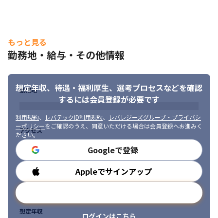
・コミュニケーションツールは、Google MeetやSlackを使用して
います
＜自社サービス＞

もっと見る
・業界最大級の中古車メディア『グーネット』

勤務地・給与・その他情報
・電動アシスト自転車のシェアサービス『CYCY』

・気軽に使える写真記録アプリ『Loca Loca』
■ この仕事の面白み、魅力（共通）

想定年収、待遇・福利厚生、
選考プロセスなどを確認
勤務地
・世の中に広く知られているサービスを、実際に動かしているや
するには会員登録が必要です
りがいがあります

・自分一人では達成できないことをチームで協力して成し遂げる
利用規約
、
レバテックID利用規約
、
レバレジーズグループ・プライバシ
面白さがあります

ーポリシー
をご確認のうえ、同意いただける場合は会員登録へお進みく
アクセス
ださい。
・AI/データサイエンス領域に力を入れているため、裁量権を持
ち、グループをリードするような幅広い業務に携われます

Googleで登録
・日本最大級の検索/情報ポータルサイトやプロバスケットチーム
の分析など多様な分析ができます

Appleでサインアップ
勤務時間
・新しい事業部なので裁量が多く、企業をリードするような幅広
い業務に挑戦できます
メールアドレスで登録
想定年収
ログインはこちら