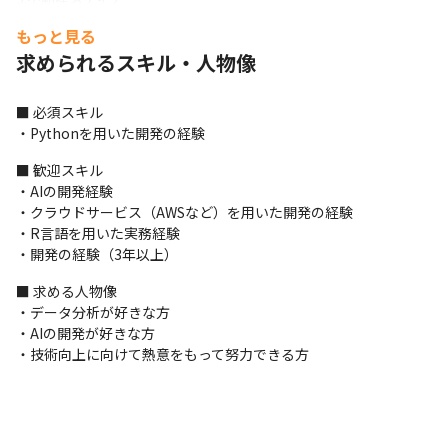
・人気物件に関する特徴量の分析

もっと見る
・広告表示価格を予測するAIの開発
求められるスキル・人物像
4.シェアサイクリングサービス

・利用状況から指標を決定するための分析
■ 必須スキル

・Pythonを用いた開発の経験
5.SaaS（受付システム）

・Web行動のログ分析
■ 歓迎スキル

・AIの開発経験

＜業務の進め方＞

・クラウドサービス（AWSなど）を用いた開発の経験

・基本的にはリモートワークで、週に2日出社しています

・R言語を用いた実務経験

・プロジェクトごとにミーティングを行います

・開発の経験（3年以上）
・ほかの拠点のメンバーと協働してプロジェクトに臨むことがあ
るため、拠点を越えてミーティングを行っています

■ 求める人物像

・上流工程を担当する場合は、顧客や親会社とのミーティングに
・データ分析が好きな方

も参加します

・AIの開発が好きな方

・プロジェクトによって異なりますが、平均6名のチームでプロジ
・技術向上に向けて熱意をもって努力できる方
ェクトに参画します

・開発はそれぞれのプロジェクトに合わせたものを採用していま
す（ウォーターフォールやアジャイル）

・開発管理ツールは、顧客に合わせたものを柔軟に使用していま
す（BacklogやGit、GitHubなど）
