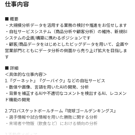
仕事内容
■ 概要

・大規模分析データを活用する業務の検討や推進をお任せします

・自社サービスシステム（商品分析や顧客分析）の維持、新規BI
システムの企画/構築に携わるポジションです

・顧客/商品データをはじめとしたビッグデータを用いて、企画や
営業部門とともにデータ分析の側面から売り上げ拡大を目指しま
す
■ 詳細

＜具体的な仕事内容＞

1.『グーネット』『グーバイク』などの自社サービス

・数値や画像、言語を用いたAIの開発、分析

・背景を補正するAIや不適切なコメントを検出するAI、レコメン
ド機能の開発
2.プロバスケットボールチーム『琉球ゴールデンキングス』

・選手情報や試合情報を用いた勝敗に関する分析

・来場者や物販（飲食など）における傾向の分析
3.不動産メディア
