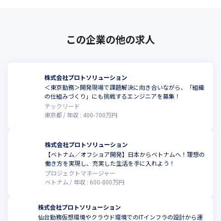
この企業の他の求人
株式会社プロトソリューション
＜東京勤務＞開発現場で課題解決に向き合いながら、「組織
こ
の仕組みづくり」にも挑戦するエンジニアを募集！
テックリード
東京都
年収 :
400
-
700
万円
株式会社プロトソリューション
【ベトナム／オフショア開発】日本からベトナムへ！理想の
こ
働き方を実現し、充実した生活を手に入れよう！
プロジェクトマネージャー
ベトナム
年収 :
600
-
800
万円
株式会社プロトソリューション
仙台勤務仮想環境やクラウド環境でのITインフラの設計から運