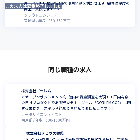
用までをお任せVMwareの使用経験を活かせます_顧客満足度の
この求人は募集終了しました
こ
向上に貢献しませんか
クラウドエンジニア
宮城県
年収 :
350
-
650
万円
同じ職種の求人
株式会社ゴーレム
＜オープンポジション＞約1億円の資金調達を実現！！国内有数
の自社プロダクトである建設業向けツール『GORLEM CO2』に関
する業務を、スキルや経験に合わせてお任せします！！
データサイエンティスト
東京都
年収 :
500
-
1000
万円
株式会社メビウス製薬
BigQueryを用いたデータ分析や施策の提案をお任せ／主軸商