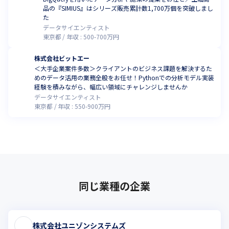
品の『SIMIUS』はシリーズ販売累計数1,700万個を突破しまし
た
データサイエンティスト
東京都
年収 :
500
-
700
万円
株式会社ビットエー
＜大手企業案件多数＞クライアントのビジネス課題を解決するた
めのデータ活用の業務全般をお任せ！Pythonでの分析モデル実装
経験を積みながら、幅広い領域にチャレンジしませんか
データサイエンティスト
東京都
年収 :
550
-
900
万円
同じ業種の企業
株式会社ユニゾンシステムズ