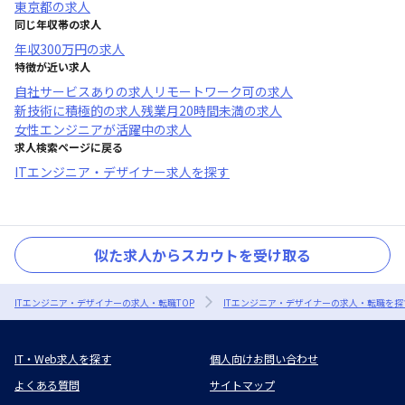
東京都
の求人
同じ年収帯の求人
年収
300万円
の求人
特徴が近い求人
自社サービスあり
の求人
リモートワーク可
の求人
新技術に積極的
の求人
残業月20時間未満
の求人
女性エンジニアが活躍中
の求人
求人検索ページに戻る
ITエンジニア・デザイナー求人を探す
似た求人からスカウトを受け取る
ITエンジニア・デザイナーの求人・転職TOP
ITエンジニア・デザイナーの求人・転職を探
IT・Web求人を探す
個人向けお問い合わせ
よくある質問
サイトマップ