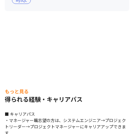
MySQL
AWARD」を受賞しました

・2020年には、「イクメン企業アワード」特別賞も受賞
しています

・女性の産休/育休後の復帰率は100％、男性の育休取得
率は87％と、仕事と家庭を両立しやすい環境です

・社内ツールの「ありがとうカード」を使用し、メンバー
同士で感謝を伝え合う文化があります（この社内ツール
は、将来的に外部への商品化を目指しています）

・200名以上のITエンジニアが在籍しており、情報交換や
スキルの共有が盛んな文化です

・自身のスキルアップのために、メンバー同士で切磋琢磨
しあえる環境です
もっと見る
得られる経験・キャリアパス
■ キャリアパス

・マネージャー職志望の方は、システムエンジニア→プロジェク
トリーダー→プロジェクトマネージャーにキャリアアップできま
す
