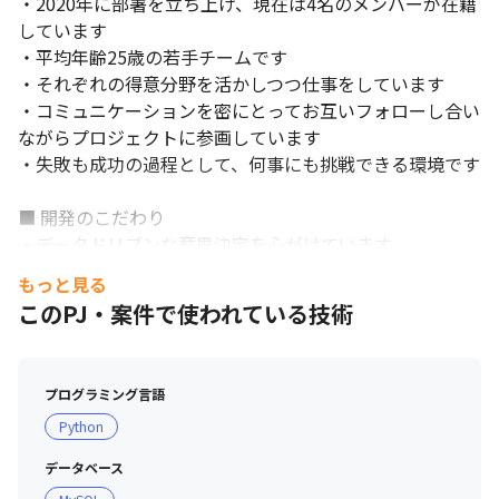
・2020年に部署を立ち上げ、現在は4名のメンバーが在籍
しています

・平均年齢25歳の若手チームです

・それぞれの得意分野を活かしつつ仕事をしています

・コミュニケーションを密にとってお互いフォローし合い
ながらプロジェクトに参画しています

・失敗も成功の過程として、何事にも挑戦できる環境です

■ 開発のこだわり

・データドリブンな意思決定を心がけています

・各メンバーが開発に関する提案と活発なディスカッショ
もっと見る
ンを行い、より良いプロダクトを開発することを目指して
このPJ・案件で使われている技術
います

■ 現場・社員の雰囲気

プログラミング言語
・エンジニアの提案が通りやすい環境のため、モダンな技
Python
術にも積極的に挑戦できます 

沖縄・東京・仙台に拠点があります。
・女性の働きやすさを実現するための委員会を設置してお
データベース
り、その取り組みが認められ2019年に「JAPAN WOMEN 