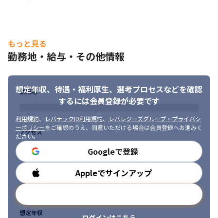
もっと見る
勤務地・給与・その他情報
想定年収、待遇・福利厚生、
選考プロセスなどを確認
勤務地
するには会員登録が必要です
利用規約
、
レバテックID利用規約
、
レバレジーズグループ・プライバシ
ーポリシー
をご確認のうえ、同意いただける場合は会員登録へお進みく
アクセス
ださい。
Googleで登録
Appleでサインアップ
勤務時間
メールアドレスで登録
想定年収
ログインはこちら