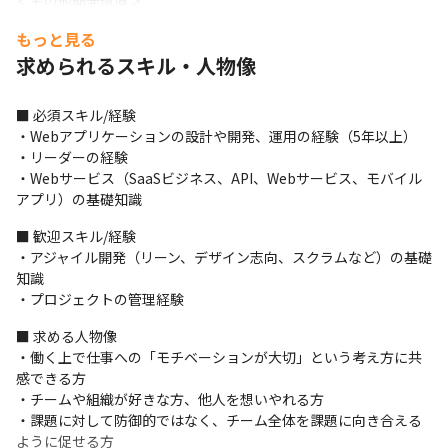
＜その他開発環境＞

・サーバーサイド要素技術：Ruby 2.7系、Ruby on Rails 6系、
もっと見る
Python 3.7 系、Flask 1.0系

求められるスキル・人物像
・フロントエンド要素技術：Nuxt 2.15.x系、Vue 2系

・インフラ要素技術：AWS（ECR、CodePipeline、SNS、
Route53、CloudTrail、AWS Config）
■ 必須スキル/経験

・Webアプリケーションの設計や開発、運用の経験（5年以上）

■ この仕事の面白み、魅力

・リーダーの経験

・あらゆる事業と人の根幹となる「働く環境」へ、業務を通して
・Webサービス（SaaSビジネス、API、Webサービス、モバイル
貢献することができます

アプリ）の基礎知識
・システム開発時の技術選定やエンジニア向けの制度創出など、
裁量の大きい業務に携われます

■ 歓迎スキル/経験

・エンジニアとして挑戦できるか

・アジャイル開発（リーン、デザイン志向、スクラムなど）の基礎
・自身が開拓者となってサービスやシステムを構築していくこと
知識

ができます

・プロジェクトの管理経験
・一人のソフトウェアエンジニアとしてだけでなく、チーム開発
のエンジニアとしても成長できる他社にないエンジニア組織づく
■ 求める人物像

りの、ノウハウが身につきます
・働く上で仕事への「モチベーションが大切」という考え方に共
感できる方

・チームや組織が好きな方、他人を想いやれる方

・課題に対して防御的ではなく、チーム全体を課題に向き合える
ように促せる方