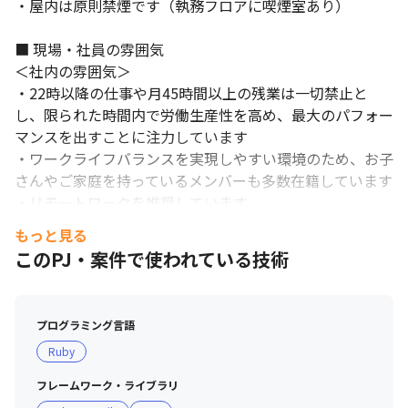
・屋内は原則禁煙です（執務フロアに喫煙室あり）

■ 現場・社員の雰囲気

＜社内の雰囲気＞

・22時以降の仕事や月45時間以上の残業は一切禁止と
し、限られた時間内で労働生産性を高め、最大のパフォー
マンスを出すことに注力しています

・ワークライフバランスを実現しやすい環境のため、お子
さんやご家庭を持っているメンバーも多数在籍しています

・リモートワークを推奨しています

・年次や役職に関係なく会議で忌憚ない意見を伝えること
もっと見る
ができ、それを称賛する文化です

このPJ・案件で使われている技術
・ストレートにフィードバックし、フィードバックを受け
入れる文化があります

プログラミング言語
＜開発組織の雰囲気＞

Ruby
・「顧客に価値を届ける」という共通目的を開発組織、営
業、コンサルタントと共有し、開発しています

フレームワーク・ライブラリ
・目的達成に向けて課題がある場合は、関係者がいる場で