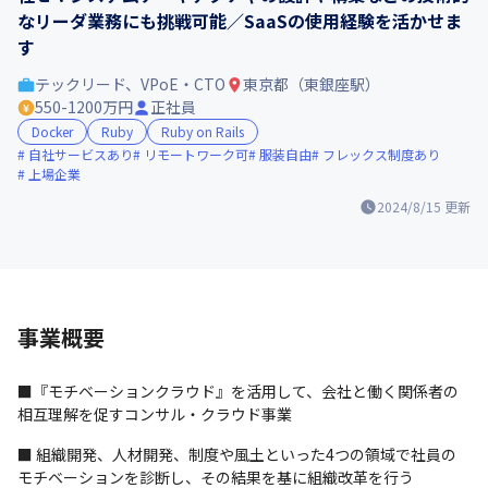
なリーダ業務にも挑戦可能／SaaSの使用経験を活かせま
す
テックリード、VPoE・CTO
東京都（東銀座駅）
550-1200万円
正社員
Docker
Ruby
Ruby on Rails
自社サービスあり
リモートワーク可
服装自由
フレックス制度あり
上場企業
2024/8/15
更新
事業概要
■『モチベーションクラウド』を活用して、会社と働く関係者の
相互理解を促すコンサル・クラウド事業
■ 組織開発、人材開発、制度や風土といった4つの領域で社員の
モチベーションを診断し、その結果を基に組織改革を行う