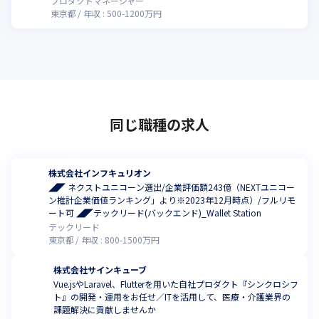
プロダクトマネージャー
東京都
年収 :
500
-
1200
万円
同じ職種の求人
株式会社インフキュリオン
◢◤ ネクストユニコーン選出/企業評価額243億（NEXTユニコー
ン推計企業価値ランキング」より※2023年12月時点）/フルリモ
ート可 ◢◤テックリード(バックエンド)_Wallet Station
テックリード
東京都
年収 :
800
-
1500
万円
株式会社サインキューブ
Vue.jsやLaravel、Flutterを用いた自社プロダクト『シンクロシフ
ト』の開発・運用をお任せ／ITを活用して、医療・介護業界の
課題解決に貢献しませんか