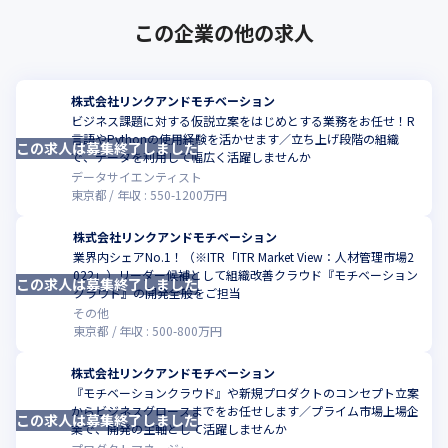
この企業の他の求人
株式会社リンクアンドモチベーション
ビジネス課題に対する仮説立案をはじめとする業務をお任せ！R
言語やPythonの使用経験を活かせます／立ち上げ段階の組織
この求人は募集終了しました
こ
で、データを利用して幅広く活躍しませんか
データサイエンティスト
東京都
年収 :
550
-
1200
万円
株式会社リンクアンドモチベーション
業界内シェアNo.1！（※ITR「ITR Market View：人材管理市場2
022」）リーダー候補として組織改善クラウド『モチベーション
この求人は募集終了しました
こ
クラウド』の開発全般をご担当
その他
東京都
年収 :
500
-
800
万円
株式会社リンクアンドモチベーション
『モチベーションクラウド』や新規プロダクトのコンセプト立案
からビジネスグロースまでをお任せします／プライム市場上場企
この求人は募集終了しました
こ
業で、開発の主軸として活躍しませんか