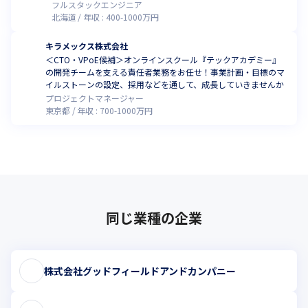
フルスタックエンジニア
北海道
年収 :
400
-
1000
万円
キラメックス株式会社
＜CTO・VPoE候補＞オンラインスクール『テックアカデミー』
の開発チームを支える責任者業務をお任せ！事業計画・目標のマ
イルストーンの設定、採用などを通して、成長していきませんか
プロジェクトマネージャー
東京都
年収 :
700
-
1000
万円
同じ業種の企業
株式会社グッドフィールドアンドカンパニー