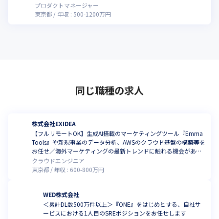
プロダクトマネージャー
東京都
年収 :
500
-
1200
万円
同じ職種の求人
株式会社EXIDEA
【フルリモートOK】生成AI搭載のマーケティングツール『Emma
Tools』や新規事業のデータ分析、AWSのクラウド基盤の構築等を
お任せ／海外マーケティングの最新トレンドに触れる機会があり
ます！
クラウドエンジニア
東京都
年収 :
600
-
800
万円
WED株式会社
＜累計DL数500万件以上＞『ONE』をはじめとする、自社サ
ービスにおける1人目のSREポジションをお任せします