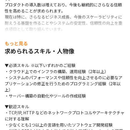
プロダクトの導入数は増えており、今後も継続的にさらなる信頼
性を高めることが求められます。

現在は特に、さらなるビジネス成長、今後のスケーラビリティに
耐えうる基盤を作ることやシステムの安定性、信頼性の向上を重
点項目として取り組んでいます。
生産性の向上

もっと見る
開発組織の生産性向上をリードしていただきます。

求められるスキル・人物像
4key metricsを中心とした客観的指標に基づき、インフラ基盤構
築の自動化、CI/CDの構築はもちろん、アプリケーション開発にお
▼必須スキル  ※以下いずれかのご経験

ける生産性課題にも踏み込み、ミクロ、マクロ両軸での改善をす
・クラウド上でのインフラの構築、運用経験（2年以上）

る事でハイパフォーマーな開発組織を実現することを目指しま
・システムのパフォーマンスや信頼性を向上させるのに必要なア
す。

プリケーションの修正を行うためのプログラミング経験（2年以
2018年に内製化を開始して1人目のエンジニアが参画して以来、
上）

開発者が順調に増えております。2025年には開発組織だけで100
・サーバー構築の自動化やツールの作成経験
人規模になることが想定されており、組織がスケールしても生産
性は低下せず、向上し続けることが求められます。
▼歓迎スキル

・TCP/IP, HTTP などのネットワークプロトコルやアーキテクチャ
特に、入社後は下記のような領域を中心にご活躍いただきたいと
に対する理解

考えています。

・少なくとも1つ以上の言語を用いたソフトウェア開発経験

・開発組織における生産性課題の特定とその解決
