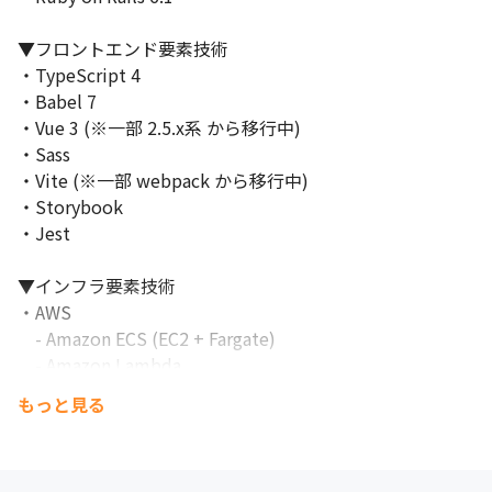
づくりのノウハウ
▼フロントエンド要素技術

③ 社会貢献性と独自性の高い事業

・TypeScript 4

　・現代において、あらゆる事業と人の根幹となる”働く環境”へ
・Babel 7

の貢献性

　・企業の事業収益を中心とするのではなく、働く人のモチベー
・Vue 3 (※一部 2.5.x系 から移行中)

ションを中心とした独自性
・Sass

・Vite (※一部 webpack から移行中)

・Storybook

・Jest

▼インフラ要素技術

・AWS

　- Amazon ECS (EC2 + Fargate)

　- Amazon Lambda

　- Amazon Aurora MySQL

もっと見る
　- Amazon ElastiCache (Redis)

　- Amazon S3

　- Amazon Athena
