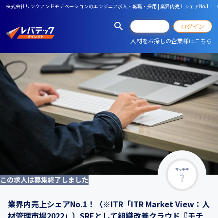
株式会社リンクアンドモチベーションのエンジニア求人・転職・採用 | 業界内売上シェアNo.1！（※I
会員登録
ログイン
人材をお探しの企業様はこちら
マッチ率
この求人は募集終了しました
業界内売上シェアNo.1！（※ITR「ITR Market View：人
材管理市場2022」）SREとして組織改善クラウド『モチ