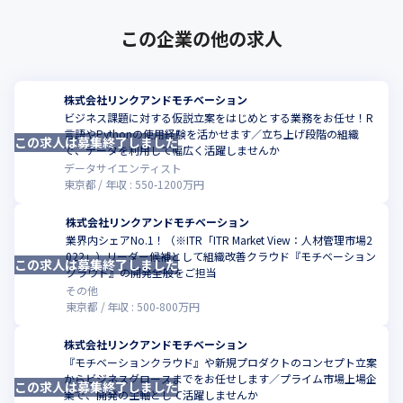
　- Amazon CodePipeline / CodeBuild

・Microsoft Azure (※AI関連基盤)

この企業の他の求人
・Terraform

・GitHub Actions

株式会社リンクアンドモチベーション
▼その他

ビジネス課題に対する仮説立案をはじめとする業務をお任せ！R
・Google Workspace

言語やPythonの使用経験を活かせます／立ち上げ段階の組織
この求人は募集終了しました
こ
で、データを利用して幅広く活躍しませんか
・Slack

データサイエンティスト
・GitHub

東京都
年収 :
550
-
1200
万円
・GitHub Copilot

・ChatGPT / OpenAI API

株式会社リンクアンドモチベーション
・Atlassian JIRA / Confluence

業界内シェアNo.1！（※ITR「ITR Market View：人材管理市場2
022」）リーダー候補として組織改善クラウド『モチベーション
・Docker

この求人は募集終了しました
こ
クラウド』の開発全般をご担当
・Datadog

その他
・Sentry
東京都
年収 :
500
-
800
万円
株式会社リンクアンドモチベーション
『モチベーションクラウド』や新規プロダクトのコンセプト立案
からビジネスグロースまでをお任せします／プライム市場上場企
この求人は募集終了しました
こ
業で、開発の主軸として活躍しませんか