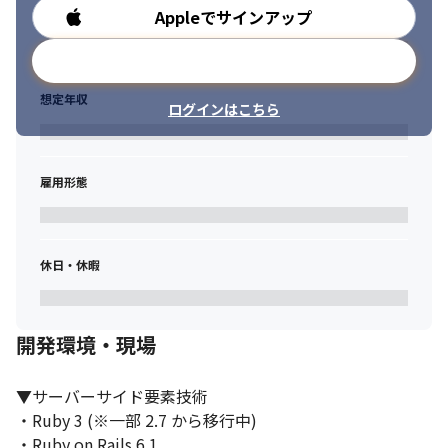
供

Appleでサインアップ
勤務時間
・新規プロダクト立ち上げに付随する環境構築のリードタイム短
縮

メールアドレスで登録
・プロダクト数増加に伴う運用コストの増加への対策

　－インフラ共通化や、サーバーレス化、k8s 等の導入検討
想定年収
ログインはこちら
▼働く魅力

① エンジニアの裁量が大きい

　・システム開発時の技術選定やエンジニア向けの制度創出な
雇用形態
ど、創業期らしい自由度を持った文化

　・エンジニアとして広げる、極める、リードするなど、志向に
合わせてキャリアを構築する風土
休日・休暇
② プロとして成長できる環境

　・エンジニアとしてスタートアップのように挑戦できる環境で
ある一方、事業規模に応じた技術への積極的な投資

　　－2023年よりChatGPT活用へも積極的に取り組み業界を先駆
開発環境・現場
けてプロダクトへ機能実装

　・自身が開拓者となってサービスやシステムを構築していくこ
▼サーバーサイド要素技術

とができるフェーズ

　・一人のソフトウェアエンジニアとしてだけでなく、チーム開
・Ruby 3 (※一部 2.7 から移行中) 

発のエンジニアとしても成長できる、他社にないエンジニア組織
・Ruby on Rails 6.1
