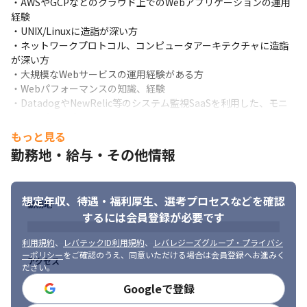
・AWSやGCPなどのクラウド上でのWebアプリケーションの運用
・新規プロダクト立ち上げに付随する環境の構築、Terraform に
経験

よるコード化

・UNIX/Linuxに造詣が深い方

・アプリケーションやミドルウェアの運用、安定性やパフォーマ
・ネットワークプロトコル、コンピュータアーキテクチャに造詣
ンスの改善

が深い方

・クラウドにおけるデータベースやネットワークなどの構築、運
・大規模なWebサービスの運用経験がある方

用

・Webパフォーマンスの知識、経験

・各種オペレーションを自動化するためのツールの開発、運用

・DatadogやNewRelic等のシステム監視SaaSを利用した、モニ
・障害検知やキャパシティプランニングのためのモニタリング環
タリングの設計と運用

境の構築、運用

・MySQLなどのデータベース最適化の知識、経験

・開発者がSREプラクティスを実践するためのツールの作成、お
もっと見る
・コンピュータサイエンスの知識

よび開発チームへのSRE文化の展開
勤務地・給与・その他情報
・Webアプリケーション及びクラウドのセキュリティの知識

▼技術課題

・社員情報や組織の情報を適切に守るためのセキュリティを意識
SREチームでは現在以下の課題に取り組んでいます。従来の手法
した開発経験
想定年収、待遇・福利厚生、
選考プロセスなどを確認
に囚われず、LLM/GPT をはじめとした革新的な手法を積極的に取
勤務地
▼求める人物像

り入れて解決を目指しています。
するには会員登録が必要です
・働く上で仕事への「モチベーションが大切」という考え方に共
・開発組織の生産性向上

感いただける方

利用規約
、
レバテックID利用規約
、
レバレジーズグループ・プライバシ
　－4 key metricsにおける Elite を超える基準の実現

ーポリシー
をご確認のうえ、同意いただける場合は会員登録へお進みく
・チームや組織が好きな方、他人を想いやれる方

アクセス
ださい。
　－全ての開発チームをハイパフォーマーにする為の自律的な仕
・課題に対して防御的ではなく、チーム全体を課題に向き合える
組み

ように促せる方
Googleで登録
・エンジニア100人規模を見据えたツールやプラットフォームの提