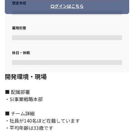
想定年収
ログインはこちら
雇用形態
休日・休暇
開発環境・現場
■ 配属部署

・SI事業戦略本部

■ チーム詳細

・社員が140名ほど在籍しています

・平均年齢は33歳です

それぞれの強みを伸ばせる環境です。