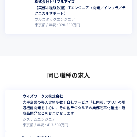
株式会社トリプルアイズ
【実務未経験歓迎】ITエンジニア（開発／インフラ／テ
クニカルサポート）
フルスタックエンジニア
東京都
年収 :
320
-
380
万円
同じ職種の求人
ウィズワークス株式会社
大手企業の導入実績多数！自社サービス『社内報アプリ』の周
辺機能開発を中心に、その他デジタルでの業務効率化推進・新
商品開発などをおまかせします
システムエンジニア
東京都
年収 :
413
-
500
万円