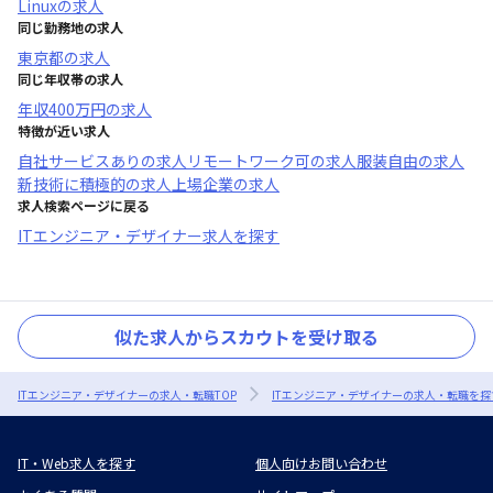
Linux
の求人
同じ勤務地の求人
東京都
の求人
同じ年収帯の求人
年収
400万円
の求人
特徴が近い求人
自社サービスあり
の求人
リモートワーク可
の求人
服装自由
の求人
新技術に積極的
の求人
上場企業
の求人
求人検索ページに戻る
ITエンジニア・デザイナー求人を探す
似た求人からスカウトを受け取る
ITエンジニア・デザイナーの求人・転職TOP
ITエンジニア・デザイナーの求人・転職を探
IT・Web求人を探す
個人向けお問い合わせ