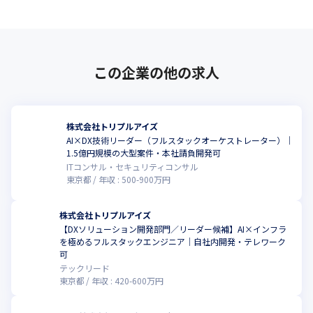
この企業の他の求人
株式会社トリプルアイズ
AI×DX技術リーダー（フルスタックオーケストレーター）｜
1.5億円規模の大型案件・本社請負開発可
ITコンサル・セキュリティコンサル
東京都
年収 :
500
-
900
万円
株式会社トリプルアイズ
【DXソリューション開発部門／リーダー候補】AI×インフラ
を極めるフルスタックエンジニア｜自社内開発・テレワーク
可
テックリード
東京都
年収 :
420
-
600
万円