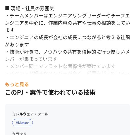
■ 現場・社員の雰囲気

・チームメンバーはエンジニアリングリーダーやチーフエ
ンジニアを中心に、作業内容の共有や仕事の相談をしてい
ます

・エンジニアの成長が会社の成長につながると考える社風
があります

・技術が好きで、ノウハウの共有を積極的に行う優しいメ
ンバーが集まっています

・メンバー同士でフラットな関係性が築けています

・イベントが好きなメンバーが多く、部署を越えてコミュ
ニケーションをとっています

もっと見る
このPJ・案件で使われている技術
＜部門の特徴＞

SI事業戦略本部には、社員約140名、パートナー企業約
120名の合計約260名の技術者が在籍しています。SI事業
ミドルウェア・ツール
はエンジニア出身の創業者・福原智の経験からスタートし
VMware
た当社の基盤となる事業です。大手SIerのみならず、エン
ドユーザーとして大手企業との取引も拡大中です。

業務外でのコミュニケーションが活発です。
クラウド