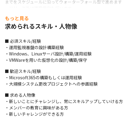
までをスケジュールに沿ってウォーターフォール型で進めます

・リリース後は運用保守も行います

・毎日のミーティングなどで進捗報告を行い、疑問点や仕様の確
もっと見る
認をしながら納期に間に合わせます
求められるスキル・人物像
・1日のタイムスケジュール

9:30　    始業 メールチェック

■ 必須スキル/経験

10:00 　朝会

・運用監視基盤の設計構築経験

11:00 　資料作成

・Windows、Linuxサーバ設計/構築/運用経験

12:00 　休憩

・VMWareを用いた仮想化の設計/構築/保守
13:00 　顧客ミーティング

14:00 　パートナ企業レビュー

■ 歓迎スキル/経験

16:00 　本番確認作業

・Microsoft365の構築もしくは運用経験

17:00 　テスト同席

・大規模システム更改プロジェクトへの参画経験
18:00 　明日の予定の確認、自社業務など

■ 求める人物像

19:00 　退社
・新しいことにチャレンジし、常にスキルアップしていける方

＜業務の体制＞

・メンバーの教育に興味がある方

・1～10名程度でチームになり、開発を担当します

・新しいチャレンジができる方
・基本的にはチームで常駐して開発を行っています
＜案件例＞
