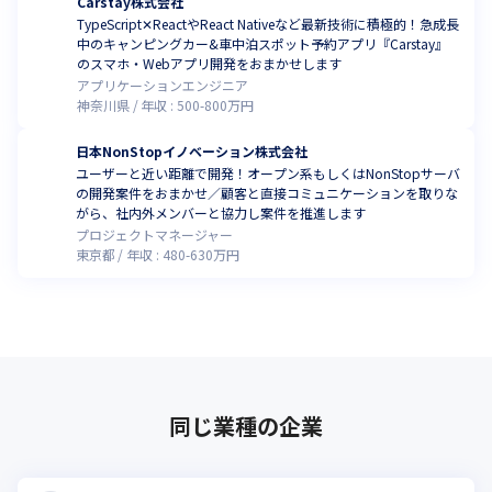
Carstay株式会社
TypeScript✕ReactやReact Nativeなど最新技術に積極的！急成長
中のキャンピングカー&車中泊スポット予約アプリ『Carstay』
のスマホ・Webアプリ開発をおまかせします
アプリケーションエンジニア
神奈川県
年収 :
500
-
800
万円
日本NonStopイノベーション株式会社
ユーザーと近い距離で開発！オープン系もしくはNonStopサーバ
の開発案件をおまかせ／顧客と直接コミュニケーションを取りな
がら、社内外メンバーと協力し案件を推進します
プロジェクトマネージャー
東京都
年収 :
480
-
630
万円
同じ業種の企業