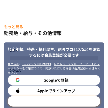
・案件期間：長期

・勤務時間：9:00～18:00

・チーム体制：12名（運用メンバー含む）

・稼働状況：安定しています（月残業20h程度）

・出勤形態：テレワーク（本番作業時は出社が必要）

もっと見る
・案件の駅からの距離：徒歩10分

・服装：スーツ
勤務地・給与・その他情報
＜業務で使用するツール＞

Microsoft365、Outlook、Gmail、Googleカレンダー、Google
想定年収、待遇・福利厚生、
選考プロセスなどを確認
ドライブ、Googleチャット、Google Meet、Zoom、Webexなど

勤務地
するには会員登録が必要です
貸与物 : WindowsPC
利用規約
、
レバテックID利用規約
、
レバレジーズグループ・プライバシ
＜入社後の流れ＞

ーポリシー
をご確認のうえ、同意いただける場合は会員登録へお進みく
・入社日の午前中はオリエンテーションを行い、社内のルールや
アクセス
ださい。
使用するツールなどの説明をします
Googleで登録
■ この仕事の面白み、魅力

・裁量が持てる環境で、新たに組織をつくっていくフェーズから
Appleでサインアップ
勤務時間
経験が積めます

・大手SIerのみならず、エンドユーザーとして大手企業との取引
メールアドレスで登録
も拡大中であるため、やりがいを持って働ける環境です