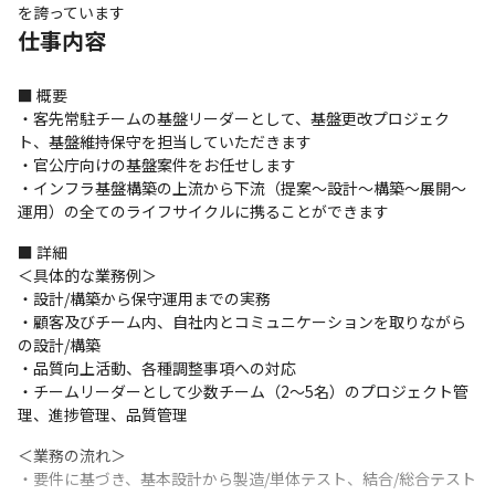
を誇っています
仕事内容
■ 概要

・客先常駐チームの基盤リーダーとして、基盤更改プロジェク
ト、基盤維持保守を担当していただきます

・官公庁向けの基盤案件をお任せします

・インフラ基盤構築の上流から下流（提案～設計～構築～展開～
運用）の全てのライフサイクルに携ることができます
■ 詳細

＜具体的な業務例＞

・設計/構築から保守運用までの実務

・顧客及びチーム内、自社内とコミュニケーションを取りながら
の設計/構築

・品質向上活動、各種調整事項への対応

・チームリーダーとして少数チーム（2～5名）のプロジェクト管
理、進捗管理、品質管理
＜業務の流れ＞

・要件に基づき、基本設計から製造/単体テスト、結合/総合テスト