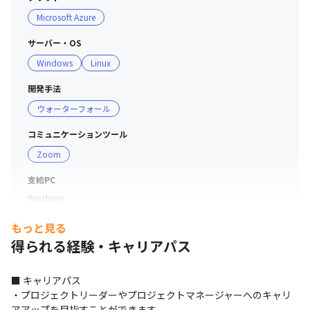
関係者としては、大手コンビニ（エンドユーザー）、大手
Microsoft Azure
SIer（顧客）、プロジェクトチームメンバー（自社および
顧客先パートナー企業を含む）がいます。

サーバー・OS
Windows
Linux
■ 社風

・ベンチャー企業らしく、活気にあふれた職場です

開発手法
・お互いを尊重しつつ、意見交換ができる雰囲気を大事に
ウォーターフォール
しています
コミュニケーションツール
Zoom
支給PC
Windows
もっと見る
得られる経験・キャリアパス
■ キャリアパス

・プロジェクトリーダーやプロジェクトマネージャーへのキャリ
アアップを目指すことができます