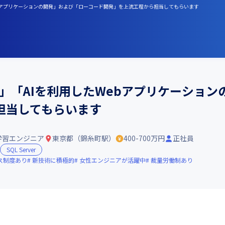
Webアプリケーションの開発」および「ローコード開発」を上流工程から担当してもらいます
発」「AIを利用したWebアプリケーショ
担当してもらいます
学習エンジニア
東京都（錦糸町駅）
400-700万円
正社員
SQL Server
ス制度あり
新技術に積極的
女性エンジニアが活躍中
裁量労働制あり