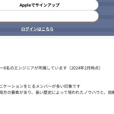
Appleでサインアップ
メールアドレスで登録
ログインはこちら
8名のエンジニアが所属しています（2024年2月時点）

ニケーションをとるメンバーが多い印象です

両方の要素があり、長い歴史によって培われたノウハウと、挑戦
さも魅力の1つです。
交代制でリモートワークを行ってい