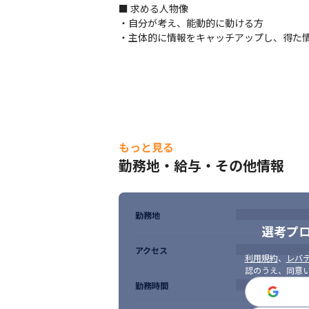
・Python、C#、JavaScript/TypeScri
■ 求める人物像

・Vue.js、AngularJSなどのJavaScr
・自分が考え、能動的に動ける方

・主体的に情報をキャッチアップし、得た
＜組織体制＞

・受託開発を実施する部ではありますが、A
・チームでは複数の開発プロジェクトを担
＜チームについて＞

・配属先部署には社員34名とパートナー8名
・開発管理ならびにコミュニケーションには
もっと見る
■ この仕事の面白み、魅力

勤務地・給与・その他情報
・大塚商会の100％子会社として安定した経
・SES案件や常駐案件は一切受けておらず
・業務知識やビジネススキル等、多くの企業
・独立系SIerのシステム開発部門として
勤務地
選考プ
アクセス
利用規約
、
レバテ
認のうえ、同意
勤務時間