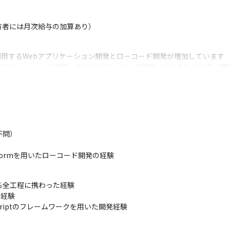
有者には月次給与の加算あり）
利用するWebアプリケーション開発とローコード開発が増加しています

ebアプリケーションの開発」および「ローコード開発」をするために広く
を行います

社顧客の「SaaSの開発」、「AIを利用したWebアプリケーションの
問）

し、チーム内にいるDeepLearning協会が主催するE資格の資格保
 Platformを用いたローコード開発の経験
るものは、ウォーターフォールを採用しています（既存製品に対する随
においてはアジャイル開発を採用しています
る全工程に携わった経験

発経験

vaScriptのフレームワークを用いた開発経験

る全工程に携わった経験

formを用いたローコード開発の経験
