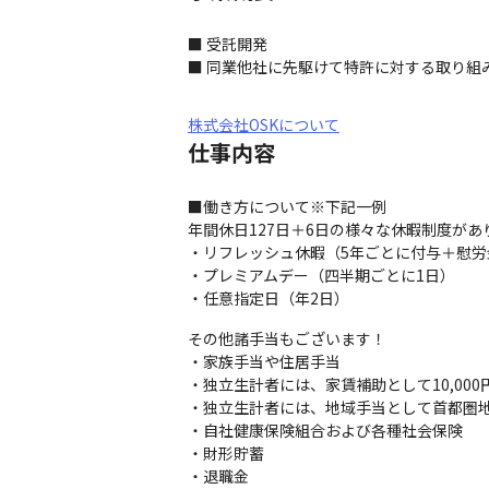
■ 受託開発

■ 同業他社に先駆けて特許に対する取り組み
株式会社OSKについて
仕事内容
■働き方について※下記一例

年間休日127日＋6日の様々な休暇制度があり
・リフレッシュ休暇（5年ごとに付与＋慰労
・プレミアムデー（四半期ごとに1日）

・任意指定日（年2日）
その他諸手当もございます！

・家族手当や住居手当

・独立生計者には、家賃補助として10,000円
・独立生計者には、地域手当として首都圏地区15
・自社健康保険組合および各種社会保険

・財形貯蓄

・退職金
