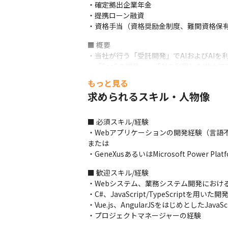
・確定拠出企業年金

・提携ローン融資　

・資格手当（資格奨励金制度、難関資格保
■ 概要

・当社が行う「受託開発」でAIおよびAIを
・「SaaSの開発」、「AIを利用したW
もっと見る
■ 詳細

求められるスキル・人物像
＜入社後＞

・配属先で、会社の事業や組織について説明
・即戦力として大塚商会をはじめとする、当
■ 必須スキル/経験

らいます

・Webアプリケーションの開発経験（言語不
・スキルや年齢にあわせた教育担当をアサイン
または

・GeneXusあるいはMicrosoft Power
＜業務の進め方＞

・要件定義が明確で開発手法が確立されてい
■ 歓迎スキル/経験

・新規機能開発、新規技術を利用した開発
・Webシステム、業務システム開発におけ
・C#、JavaScript/TypeScriptを用いた開
＜活かせる経験＞

・Vue.js、AngularJSをはじめとしたJa
・Webシステム、業務システム開発におけ
・プロジェクトマネージャーの経験
・GeneXus、Microsoft Power Plat