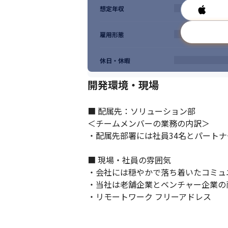
想定年収
雇用形態
休日・休暇
開発環境・現場
■ 配属先：ソリューション部

＜チームメンバーの業務の内訳＞

・配属先部署には社員34名とパートナー
■ 現場・社員の雰囲気

・会社には穏やかで落ち着いたコミュ
・当社は老舗企業とベンチャー企業の
大手グループならではの安定感や働きやす
・リモートワーク フリーアドレス