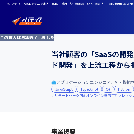
株式会社OSKのエンジニア求人・転職・採用 | 当社顧客の「SaaSの開発」「AIを利用した
この求人は募集終了しました
当社顧客の「SaaSの開
ド開発」を上流工程から
アプリケーションエンジニア、AI・機械
JavaScript
TypeScript
C#
Python
リモートワーク可
オンライン選考可
フレック
事業概要