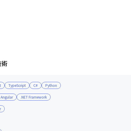
技術
t
TypeScript
C#
Python
Angular
.NET Framework
r