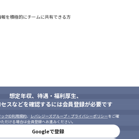
ptを用いた開発の経験

iptフレームワークを用いた開発の経験
情報を積極的にチームに共有できる方
Iをはじめとした先進的なアプリケーション開発を少人数のチームで上流
当します
のエンジニアが所属しています（2024年2月時点）

、マイクロソフトのTeamsを使用しています
営基盤を保有しています

、すべて自社内開発案件のため、安定した環境で着実にキャリアアップす
で必要とされる技術を幅広く習得することができます

、安定した基盤の中で、さまざまなベンダーからの最新の技術をキャッチ
想定年収、待遇・福利厚生、
ロセスなどを確認するには会員登録が必要です
ックID利用規約
、
レバレジーズグループ・プライバシーポリシー
をご確
いただける場合は会員登録へお進みください。
Googleで登録