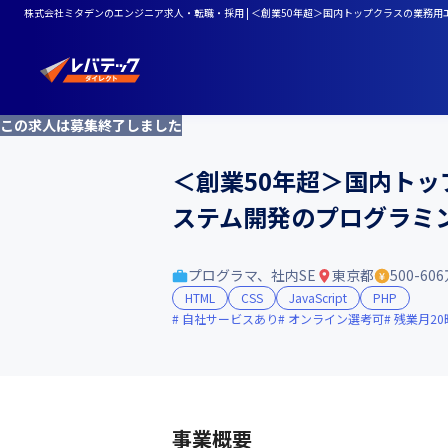
株式会社ミタデンのエンジニア求人・転職・採用 | ＜創業50年超＞国内トップクラスの業務用
この求人は募集終了しました
＜創業50年超＞国内トッ
ステム開発のプログラミ
プログラマ、社内SE
東京都
500-60
HTML
CSS
JavaScript
PHP
自社サービスあり
オンライン選考可
残業月2
事業概要