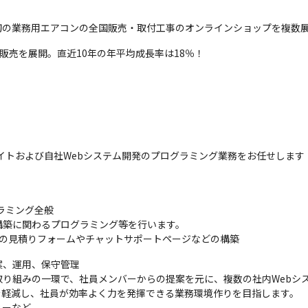
初の業務用エアコンの全国販売・取付工事のオンラインショップを複数
C販売を展開。直近10年の年平均成長率は18％！
イトおよび自社Webシステム開発のプログラミング業務をお任せします
ミング全般

築に関わるプログラミング等を行います。

』の見積りフォームやチャットサポートページなどの構築
案、運用、保守管理

り組みの一環で、社員メンバーからの提案を元に、複数の社内Webシス
を軽減し、社員が効率よく力を発揮できる業務環境作りを目指します。

ィーなど