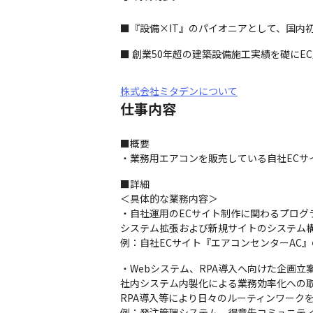
■『設備×IT』のパイオニアとして、国内
■ 創業50年超の建築設備施工実績を礎にE
株式会社ミタデンについて
仕事内容
■概要

・業務用エアコンを販売している自社ECサ
■詳細

＜具体的な業務内容＞

・自社運用のECサイト制作に関わるプログラ
システム拡張および新規サイトのシステム構
例：自社ECサイト『エアコンセンターAC
・Webシステム、RPA導入へ向けた企画立
社内システム内製化による業務効率化への取
RPA導入等により日々のルーティンワーク
例：発注管理システム、得意先コミュニテ