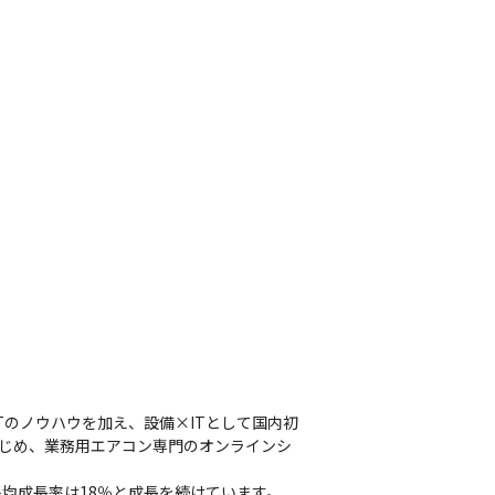
Tのノウハウを加え、設備×ITとして国内初
はじめ、業務用エアコン専門のオンラインシ
均成長率は18％と成長を続けています。 