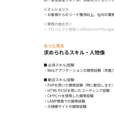
＜ミッション＞

・お客様からのリード獲得向上、社内の業
＜業務の進め方＞

・プロジェクト管理にはRedmineやGoo
■ この仕事の面白み、魅力

・Web制作、Web開発を自社で手掛けて
もっと見る
・SES等は一切なく、全て自社内での勤務で
求められるスキル・人物像
・IT施策が要のビジネスモデルのため、会
・経営層との距離も近く、間近で経営者の考
■ 必須スキル/経験

・ゆくゆくは企画提案から保守運用まで一
・Webアプリケーションの開発経験（年数
■ 歓迎スキル/経験 

・PHPを用いた開発経験（特に歓迎します） 
・HTMLやCSSを用いたコーディング経験

・C#やC++を使用した開発経験

・LAMP環境での開発経験 

・大規模サイトの開発経験