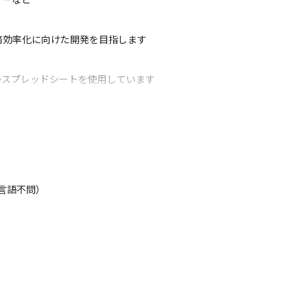
務効率化に向けた開発を目指します
gleスプレッドシートを使用しています
いるため、反響をダイレクトに感じながら、制作工程における幅広い経験が
す

社の中核となる重要なポジションを担っていただけます

えやノウハウを学ぶことができ、スキルアップに役立ちます

貫した業務に取り組めます
/言語不問）

