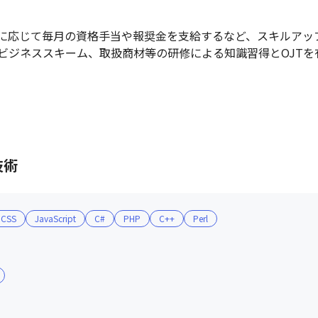
に応じて毎月の資格手当や報奨金を支給するなど、スキルアップ
ビジネススキーム、取扱商材等の研修による知識習得とOJTを
技術
CSS
JavaScript
C#
PHP
C++
Perl