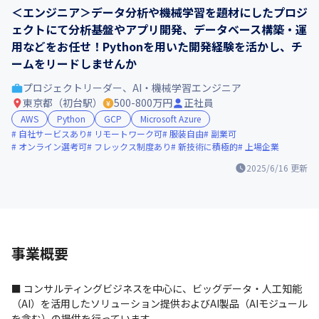
＜エンジニア＞データ分析や機械学習を題材にしたプロジ
ェクトにて分析基盤やアプリ開発、データベース構築・運
用などをお任せ！Pythonを用いた開発経験を活かし、チ
ームをリードしませんか
プロジェクトリーダー、AI・機械学習エンジニア
東京都（初台駅）
500-800万円
正社員
AWS
Python
GCP
Microsoft Azure
自社サービスあり
リモートワーク可
服装自由
副業可
オンライン選考可
フレックス制度あり
新技術に積極的
上場企業
2025/6/16
更新
事業概要
■ コンサルティングビジネスを中心に、ビッグデータ・人工知能
（AI）を活用したソリューション提供およびAI製品（AIモジュール
を含む）の提供を行っています