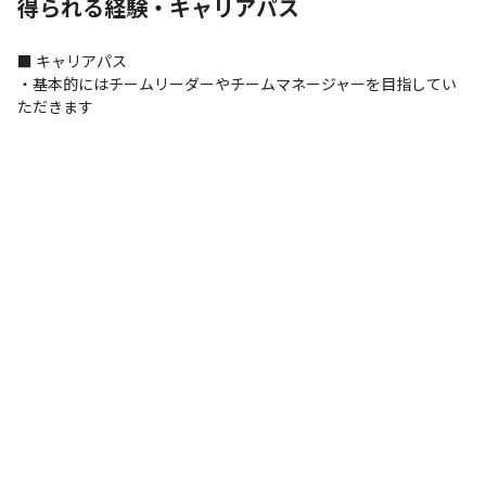
得られる経験・キャリアパス
Tableau
支給PC
■ キャリアパス

Windows
・基本的にはチームリーダーやチームマネージャーを目指してい
ただきます