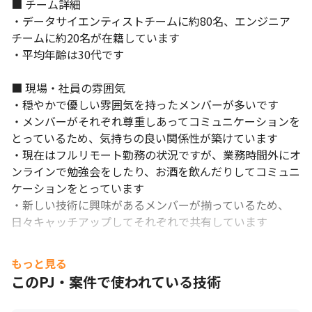
■ チーム詳細

・データサイエンティストチームに約80名、エンジニア
チームに約20名が在籍しています

・平均年齢は30代です

■ 現場・社員の雰囲気

・穏やかで優しい雰囲気を持ったメンバーが多いです

・メンバーがそれぞれ尊重しあってコミュニケーションを
とっているため、気持ちの良い関係性が築けています

・現在はフルリモート勤務の状況ですが、業務時間外にオ
ンラインで勉強会をしたり、お酒を飲んだりしてコミュニ
ケーションをとっています

・新しい技術に興味があるメンバーが揃っているため、
日々キャッチアップしてそれぞれで共有しています

■ 社風

もっと見る
・ワークライフバランスを実現し、仕事もプライベートも
このPJ・案件で使われている技術
楽しんでいる社員が多いのが当社の特徴の一つです

・定時に退社できるよう会社をあげて取り組んでおり、業