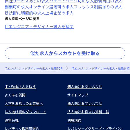
自社サービスあり
の求人
リモートワーク可
の求人
服装自由
の求人
副業可
の求人
オンライン選考可
の求人
フレックス制度あり
の求人
新技術に積極的
の求人
上場企業
の求人
求人検索ページに戻る
ITエンジニア・デザイナー求人を探す
似た求人からスカウトを受け取る
ITエンジニア・デザイナーの求人・転職TOP
ITエンジニア・デザイナーの求人・転職を探
IT・Web求人を探す
個人向けお問い合わせ
よくある質問
サイトマップ
人材をお探しの企業様へ
法人向けお問い合わせ
法人向け資料ダウンロード
法人向けお役立ち資料一覧
運営会社
利用規約
レバテックID利用規約
レバレジーズグループ・プライバシ