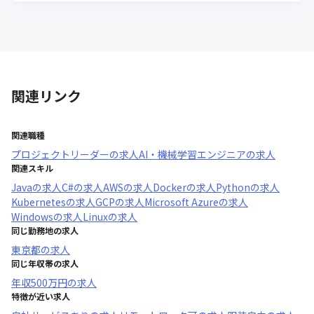
関連リンク
関連職種
プロジェクトリーダー
の求人
AI・機械学習エンジニア
の求人
関連スキル
Java
の求人
C#
の求人
AWS
の求人
Docker
の求人
Python
の求人
Kubernetes
の求人
GCP
の求人
Microsoft Azure
の求人
Windows
の求人
Linux
の求人
同じ勤務地の求人
東京都
の求人
同じ年収帯の求人
年収
500万円
の求人
特徴が近い求人