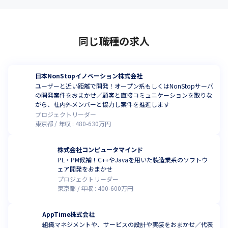
同じ職種の求人
日本NonStopイノベーション株式会社
ユーザーと近い距離で開発！オープン系もしくはNonStopサーバ
の開発案件をおまかせ／顧客と直接コミュニケーションを取りな
がら、社内外メンバーと協力し案件を推進します
プロジェクトリーダー
東京都
年収 :
480
-
630
万円
株式会社コンピュータマインド
PL・PM候補！C++やJavaを用いた製造業系のソフトウ
ェア開発をおまかせ
プロジェクトリーダー
東京都
年収 :
400
-
600
万円
AppTime株式会社
組織マネジメントや、サービスの設計や実装をおまかせ／代表