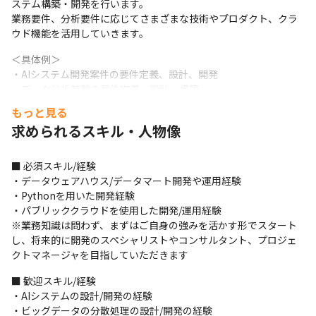
ステム構築・開発を行います。

業務要件、分析要件に応じてさまざまな技術やプロダクト、クラ
ウド機能を活用していきます。
＜具体例＞

・AIシステム開発案件の要件定義、設計、開発

・データ分析基盤の要件定義、設計、構築

・データ収集/加工/蓄積に関する要件定義、設計、開発

もっと見る
・AI/分析プロジェクトのマネージメント（PM）

求められるスキル・人物像
・AI/分析システムの導入コンサルティング
＜業務体制＞

■ 必須スキル/経験

・データサイエンティストとエンジニアでチームをつくり、プロ
・データウェアハウス/データマート開発や運用経験

ジェクトとして対応しています

・Pythonを用いた開発経験

・チームは、小規模の場合2～3名、大規模の場合10名程度で構成
・パブリッククラウドを使用した開発/運用経験

されています

※業務知識は問わず、まずはご自身の強みを活かす形でスタート
・チームのリーダーは、案件の中で、対応比率の多い職種が担当
し、将来的に開発のスペシャリストやコンサルタント、プロジェ
します

クトマネージャを目指していただきます
・データサイエンティストとエンジニアとで開発を進めるため、
アジャイル開発をカスタマイズした独自の開発手法がとられてい
■ 歓迎スキル/経験

ます
・AIシステムの設計/開発の経験

・ビッグデータの分散処理の設計/開発の経験
