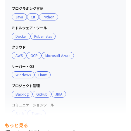
務後は先端テクノロジーのキャッチアップやスキルアッ
プログラミング言語
プ、趣味のために時間を費やす社員が多くいます

Java
C#
Python
・35歳以下を占める割合が高く、結婚/育児とライフイベ
ントを迎えると男性社員も育児休暇を取得しています

ミドルウェア・ツール
・公私ともに充実した時間を持てる環境でもあり、有給取
Docker
Kubernetes
得率は7割程度です
クラウド
AWS
GCP
Microsoft Azure
サーバー・OS
Windows
Linux
プロジェクト管理
Backlog
GitHub
JIRA
コミュニケーションツール
Slack
Teams
もっと見る
マーケ・データ分析ツール