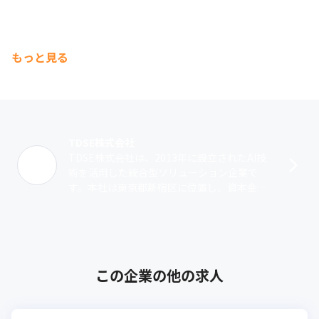
もっと見る
TDSE株式会社
TDSE株式会社は、2013年に設立されたAI技
術を活用した統合型ソリューション企業で
す。本社は東京都新宿区に位置し、資本金は8
億3,318万円。主にビッグデータや人工知能
（AI）を活用したソリューシ･･･
この企業の他の求人