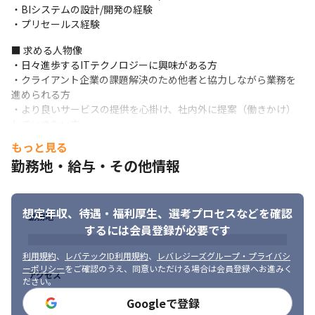
＜業務の進め方（チームごとに異なります）＞

・BIシステムの設計/開発の経験

・チームごとにデイリーでミーティングを行い、進捗や状況を確
・プリセールス経験
認しています

・リアルタイムのコミュニケーションには、TeamsやSlack、
■ 求める人物像

Google Meetを用いています

・日々進歩するITテクノロジーに興味がある方

・タスク管理にはBacklog、JIRA、GitHub、Tableauなどを用い
・クライアント企業の課題解決のため他者と協力しながら業務を
ています
進められる方

・より良いサービスの提供を心掛け、社内外に提案（働きかけ）
＜入社後の流れ＞

していきたい方
・入社後はすぐにプロジェクトに参画し、OJTで業務を覚えてい
もっと見る
きます

・参画するプロジェクトは、希望をヒアリングし、要望をすり合
勤務地・給与・その他情報
わせて決定します

・業務の合間で、データサイエンティストと合同の研修に参加し
ます
想定年収、待遇・福利厚生、
選考プロセスなどを確認
勤務地
するには会員登録が必要です
■ この仕事の面白み、魅力

・データをビジネス価値に変換/創造し、AI/機械学習を活用した先
利用規約
、
レバテックID利用規約
、
レバレジーズグループ・プライバシ
端技術使った開発に取り組める環境です

ーポリシー
をご確認のうえ、同意いただける場合は会員登録へお進みく
アクセス
・研究課題や職務の中で培った数学理論やプログラミングスキル
ださい。
等のITスキルを活用していくことで、今以上に自分のスキルを向
Googleで登録
上させ、世の中のデータ利活用に貢献していけます