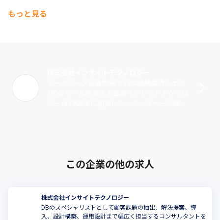
もっと見る
株式会社インサイトテクノロジー
データベース監査市場で12年連続業界シェア
1位のツールを有する企業インサイトテクノロ
ジーは1995年に創業した、データベース関連
技術やコンサルティングを行う企業です。当
社の創業メンバーは、日本オラクル･･･
この企業の他の求人
株式会社インサイトテクノロジー
DBのスペシャリストとして顧客課題の抽出、解決提案、導
入、設計構築、運用設計まで幅広く担当するコンサルタントを