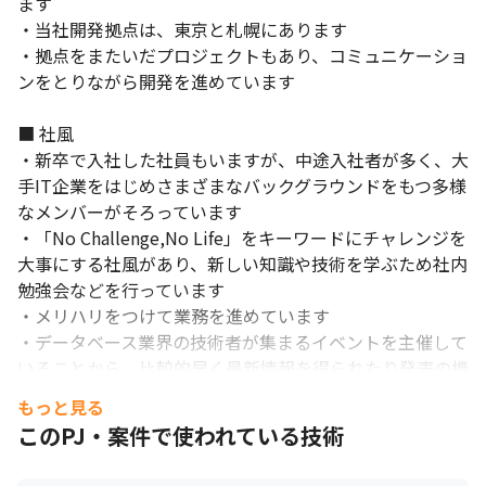
ます

・当社開発拠点は、東京と札幌にあります

・拠点をまたいだプロジェクトもあり、コミュニケーショ
ンをとりながら開発を進めています

■ 社風

・新卒で入社した社員もいますが、中途入社者が多く、大
手IT企業をはじめさまざまなバックグラウンドをもつ多様
なメンバーがそろっています

・「No Challenge,No Life」をキーワードにチャレンジを
大事にする社風があり、新しい知識や技術を学ぶため社内
勉強会などを行っています

・メリハリをつけて業務を進めています

・データベース業界の技術者が集まるイベントを主催して
いることから、比較的早く最新情報を得られたり発表の機
会があり、スキルアップに繋げられる環境が整っています

もっと見る
・できる限りオープンな環境を維持しています

このPJ・案件で使われている技術
・月に1度の全社会議があり、そこでは当社代表から今後
の世の中の動きや流れを想定し、今後の方針を話す機会を