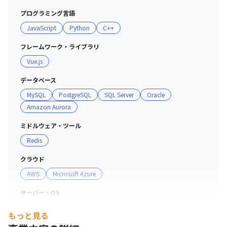
設けています

プログラミング言語
・部活動制度があり、興味があるものに関して集まって一
JavaScript
Python
C++
緒に活動しています（ゴルフ部、ゲーム部　等現在20部
ほど活動中）

フレームワーク・ライブラリ
Vue.js
＜評価制度について＞

V2MOMというツールを用いて、
データベース
Vision,Value,Method,Obstacle,Mesuresという5指標を全
MySQL
PostgreSQL
SQL Server
Oracle
社、各部門、個人で目標を策定し、定期的な1on1も実施
Amazon Aurora
しながら全社員が個々にパフォーマンスを発揮できるよう
取り組んでいます。
ミドルウェア・ツール
Redis
クラウド
AWS
Microsoft Azure
サーバー・OS
Windows
Linux
もっと見る
支給PC