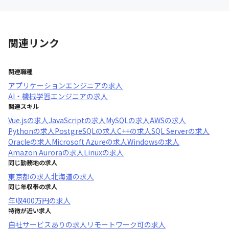
関連リンク
関連職種
アプリケーションエンジニア
の求人
AI・機械学習エンジニア
の求人
関連スキル
Vue.js
の求人
JavaScript
の求人
MySQL
の求人
AWS
の求人
Python
の求人
PostgreSQL
の求人
C++
の求人
SQL Server
の求人
Oracle
の求人
Microsoft Azure
の求人
Windows
の求人
Amazon Aurora
の求人
Linux
の求人
同じ勤務地の求人
東京都
の求人
北海道
の求人
同じ年収帯の求人
年収
400万円
の求人
特徴が近い求人
自社サービスあり
の求人
リモートワーク可
の求人