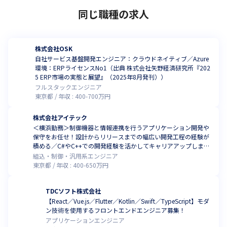
同じ職種の求人
株式会社OSK
自社サービス基盤開発エンジニア：クラウドネイティブ／Azure
環境：ERPライセンスNo1（出典 株式会社矢野経済研究所『202
5 ERP市場の実態と展望』（2025年8月発刊））
フルスタックエンジニア
東京都
年収 :
400
-
700
万円
株式会社アイテック
＜横浜勤務＞制御機器と情報連携を行うアプリケーション開発や
保守をお任せ！設計からリリースまでの幅広い開発工程の経験が
積める／C#やC++での開発経験を活かしてキャリアアップしませ
んか
組込・制御・汎用系エンジニア
東京都
年収 :
400
-
650
万円
TDCソフト株式会社
【React／Vue.js／Flutter／Kotlin／Swift／TypeScript】モダ
ン技術を使用するフロントエンドエンジニア募集！
アプリケーションエンジニア