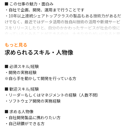
■ この仕事の魅力・面白み

・自社で企画、開発、運用まで行うことです

・10年以上連続シェアトップクラスの製品もある技術力があるだ
けでなく、最近ではデータ活用の独自AI技術の活用や新規サービ
スをリリースしたりと、自分のかかわったサービスが社会の役に
立っているとみることができるのは、大きなやりがいになると思
います
もっと見る
求められるスキル・人物像
■ 必須スキル/経験

・開発の実務経験

※自ら手を動かして開発を行っている方
■ 歓迎スキル/経験

・リーダーもしくはマネジメントの経験（人数不問）

・ソフトウェア開発の実務経験
■ 求める人物像

・自社開発製品に携わりたい方

・自己研鑽ができる方