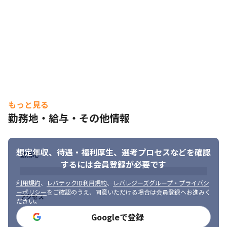
もっと見る
勤務地・給与・その他情報
想定年収、待遇・福利厚生、
選考プロセスなどを確認
勤務地
するには会員登録が必要です
利用規約
、
レバテックID利用規約
、
レバレジーズグループ・プライバシ
ーポリシー
をご確認のうえ、同意いただける場合は会員登録へお進みく
アクセス
ださい。
Googleで登録