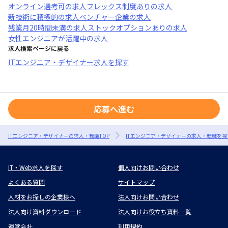
オンライン選考可
の求人
フレックス制度あり
の求人
新技術に積極的
の求人
ベンチャー企業
の求人
残業月20時間未満
の求人
ストックオプションあり
の求人
女性エンジニアが活躍中
の求人
求人検索ページに戻る
ITエンジニア・デザイナー求人を探す
応募へ進む
ITエンジニア・デザイナーの求人・転職TOP
ITエンジニア・デザイナーの求人・転職を探
IT・Web求人を探す
個人向けお問い合わせ
よくある質問
サイトマップ
人材をお探しの企業様へ
法人向けお問い合わせ
法人向け資料ダウンロード
法人向けお役立ち資料一覧
運営会社
利用規約