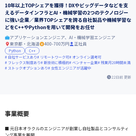
10年以上TOPシェアを獲得！DXやビッグデータなどを支
えるデータインフラとAI・機械学習の2つのテクノロジー
に強い企業／業界TOPシェアを誇る自社製品や機械学習な
どをC++やPythonを用いて開発をお任せ
アプリケーションエンジニア、AI・機械学習エンジニア
東京都・北海道
400-700万円
正社員
Python
C++
自社サービスあり
リモートワーク可
オンライン選考可
フレックス制度あり
新技術に積極的
ベンチャー企業
残業月20時間未満
ストックオプションあり
女性エンジニアが活躍中
22日前
更新
事業概要
■ 元日本オラクルのエンジニアが創業し自社製品とコンサルティ
ング事業を展開