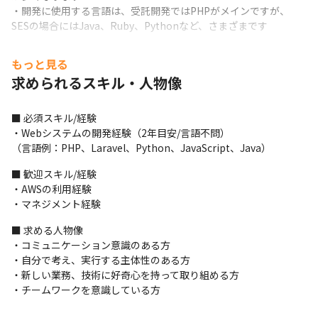
・開発に使用する言語は、受託開発ではPHPがメインですが、
SESの場合にはJava、Ruby、Pythonなど、さまざまです
■ この仕事の面白み、魅力

もっと見る
・直接取引先と仕様を決めながら作業を進めることが多く、意見
求められるスキル・人物像
を反映しやすい環境です

・使用する技術の幅が広く、主要な開発言語に対応できるように
なります

■ 必須スキル/経験

・チャレンジする機会とサポートが得られる会社で、自分次第で
・Webシステムの開発経験（2年目安/言語不問）

成長することができます
（言語例：PHP、Laravel、Python、JavaScript、Java）
■ 歓迎スキル/経験

・AWSの利用経験

・マネジメント経験
■ 求める人物像

・コミュニケーション意識のある方

・自分で考え、実行する主体性のある方

・新しい業務、技術に好奇心を持って取り組める方

・チームワークを意識している方