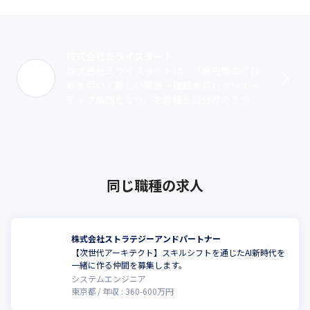
株式会社ミライスタート
株式会社ミライスタートは、「最先端のIT技
術を用いて新しい概念・価値を産むクリエイ
ティブ集団となり、お客様と自分達のミライ
を創り出すこと」をビジョンに掲げるITベン
チャー企業です。 主に自社サービス開･･･
同じ職種の求人
株式会社ストラテジーアンドパートナー
【次世代アーキテクト】スキルシフトを通じたAI新時代を
一緒に作る仲間を募集します。
システムエンジニア
東京都
年収 :
360
-
600
万円