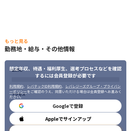
もっと見る
勤務地・給与・その他情報
顧客折衝のなかで、エンジニアの意見を反映しやすい環境です。
想定年収、待遇・福利厚生、
選考プロセスなどを確認
勤務地
するには会員登録が必要です
利用規約
、
レバテックID利用規約
、
レバレジーズグループ・プライバシ
ーポリシー
をご確認のうえ、同意いただける場合は会員登録へお進みく
アクセス
ださい。
Googleで登録
Appleでサインアップ
勤務時間