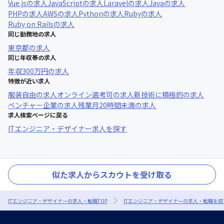
Vue.js
の求人
JavaScript
の求人
Laravel
の求人
Java
の求人
PHP
の求人
AWS
の求人
Python
の求人
Ruby
の求人
Ruby on Rails
の求人
同じ勤務地の求人
東京都
の求人
同じ年収帯の求人
年収
300万円
の求人
特徴が近い求人
服装自由
の求人
オンライン選考可
の求人
新技術に積極的
の求人
ベンチャー企業
の求人
残業月20時間未満
の求人
求人検索ページに戻る
ITエンジニア・デザイナー求人を探す
似た求人からスカウトを受け取る
ITエンジニア・デザイナーの求人・転職TOP
ITエンジニア・デザイナーの求人・転職を探