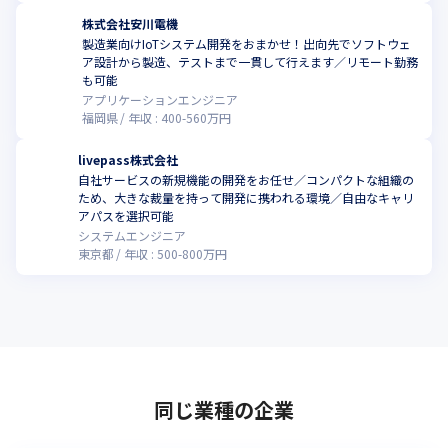
株式会社安川電機
製造業向けIoTシステム開発をおまかせ！出向先でソフトウェ
ア設計から製造、テストまで一貫して行えます／リモート勤務
も可能
アプリケーションエンジニア
福岡県
年収 :
400
-
560
万円
livepass株式会社
自社サービスの新規機能の開発をお任せ／コンパクトな組織の
ため、大きな裁量を持って開発に携われる環境／自由なキャリ
アパスを選択可能
システムエンジニア
東京都
年収 :
500
-
800
万円
同じ業種の企業