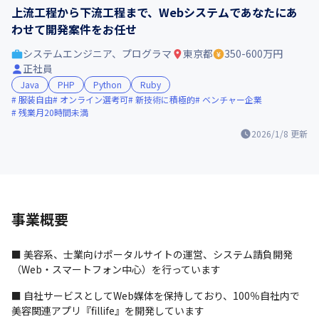
上流工程から下流工程まで、Webシステムであなたにあ
わせて開発案件をお任せ
システムエンジニア、プログラマ
東京都
350-600万円
正社員
Java
PHP
Python
Ruby
服装自由
オンライン選考可
新技術に積極的
ベンチャー企業
残業月20時間未満
2026/1/8
更新
事業概要
■ 美容系、士業向けポータルサイトの運営、システム請負開発
（Web・スマートフォン中心）を行っています
■ 自社サービスとしてWeb媒体を保持しており、100％自社内で
美容関連アプリ『fillife』を開発しています