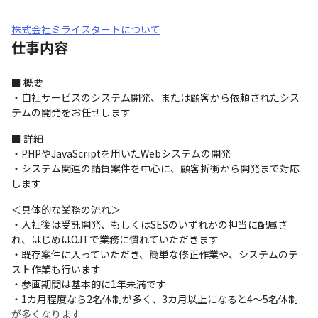
株式会社ミライスタートについて
仕事内容
■ 概要

・自社サービスのシステム開発、または顧客から依頼されたシス
テムの開発をお任せします
■ 詳細

・PHPやJavaScriptを用いたWebシステムの開発

・システム関連の請負案件を中心に、顧客折衝から開発まで対応
します
＜具体的な業務の流れ＞

・入社後は受託開発、もしくはSESのいずれかの担当に配属さ
れ、はじめはOJTで業務に慣れていただきます

・既存案件に入っていただき、簡単な修正作業や、システムのテ
スト作業も行います

・参画期間は基本的に1年未満です

・1カ月程度なら2名体制が多く、3カ月以上になると4～5名体制
が多くなります
