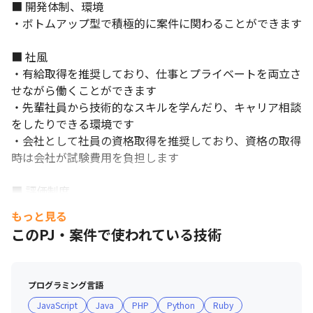
■ 開発体制、環境

・ボトムアップ型で積極的に案件に関わることができます

■ 社風

・有給取得を推奨しており、仕事とプライベートを両立さ
せながら働くことができます

・先輩社員から技術的なスキルを学んだり、キャリア相談
をしたりできる環境です

・会社として社員の資格取得を推奨しており、資格の取得
時は会社が試験費用を負担します

■ 評価制度

・評価時期は年4回（5月、11月）です

もっと見る
・SES案件の評価軸は、本人の単価です

このPJ・案件で使われている技術
・受託開発の場合の評価軸は、開発への貢献度や会社への
還元率、意欲や業務態度です

・情報処理国家資格を取得している場合、評価時に加点さ
プログラミング言語
れます
JavaScript
Java
PHP
Python
Ruby