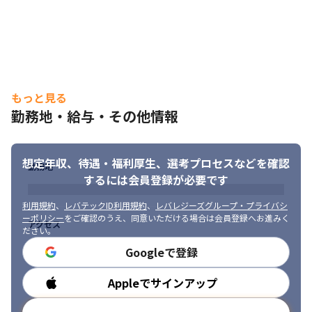
もっと見る
勤務地・給与・その他情報
想定年収、待遇・福利厚生、
選考プロセスなどを確認
勤務地
するには会員登録が必要です
利用規約
、
レバテックID利用規約
、
レバレジーズグループ・プライバシ
ーポリシー
をご確認のうえ、同意いただける場合は会員登録へお進みく
アクセス
ださい。
Googleで登録
Appleでサインアップ
勤務時間