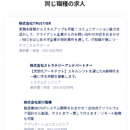
同じ職種の求人
株式会社TRUSTIER
実務未経験からスキルアップも可能！コミュニケーション能力を
活かして、クライアント企業からのお問い合わせ対応をおまかせ
／NECをはじめ大手企業の受託案件を通して、IT知識が身につき
ます
テクニカルサポート
東京都
年収 :
350
-
540
万円
株式会社ストラテジーアンドパートナー
【次世代アーキテクト】スキルシフトを通じたAI新時代を
一緒に作る仲間を募集します。
システムエンジニア
東京都
年収 :
360
-
600
万円
株式会社安川電機
製造業向けIoTシステム開発をおまかせ！出向先でソフトウェ
ア設計から製造、テストまで一貫して行えます／リモート勤務
も可能
アプリケーションエンジニア
福岡県
年収 :
400
-
560
万円