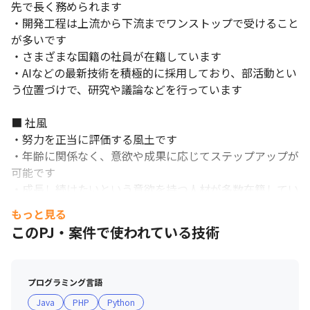
先で長く務められます

・開発工程は上流から下流までワンストップで受けること
が多いです

・さまざまな国籍の社員が在籍しています

・AIなどの最新技術を積極的に採用しており、部活動とい
う位置づけで、研究や議論などを行っています

■ 社風

・努力を正当に評価する風土です

・年齢に関係なく、意欲や成果に応じてステップアップが
可能です

・成長し続けたいという意欲を持つ人材が多数在籍してい
ます

もっと見る
・社員の「やりたい」に応える風土があり、実際にAI技術
このPJ・案件で使われている技術
を使用した文献要約ツールが実現された例があります

■ 研修制度

プログラミング言語
・能力開発体系に基づく研修

Java
PHP
Python
・テクニカルスキル研修（Python/AWSなど）
