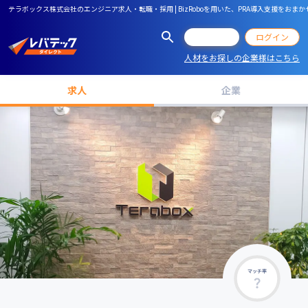
テラボックス株式会社のエンジニア求人・転職・採用 | BizRoboを用いた、PRA導入支援を
会員登録
ログイン
人材をお探しの企業様はこちら
求人
企業
マッチ率