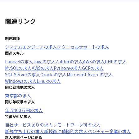
関連リンク
関連職種
システムエンジニア
の求人
テクニカルサポート
の求人
関連スキル
Laravel
の求人
Java
の求人
Zabbix
の求人
AWS
の求人
PHP
の求人
MySQL
の求人
AWS
の求人
Python
の求人
GCP
の求人
SQL Server
の求人
Oracle
の求人
Microsoft Azure
の求人
Windows
の求人
Linux
の求人
同じ勤務地の求人
東京都
の求人
同じ年収帯の求人
年収
400万円
の求人
特徴が近い求人
自社サービスあり
の求人
リモートワーク可
の求人
新規立ち上げ
の求人
新技術に積極的
の求人
ベンチャー企業
の求人
求人検索ページに戻る