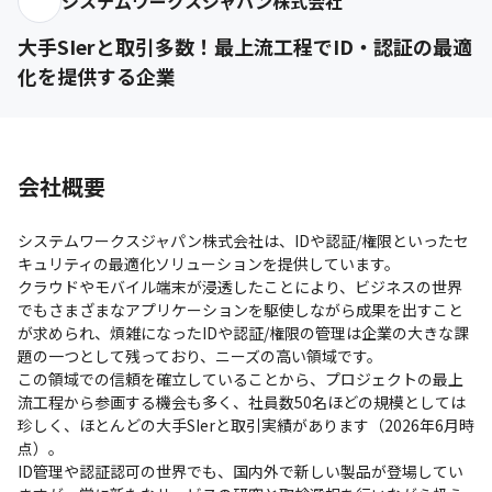
システムワークスジャパン株式会社
大手SIerと取引多数！最上流工程でID・認証の最適
化を提供する企業
会社概要
システムワークスジャパン株式会社は、IDや認証/権限といったセ
キュリティの最適化ソリューションを提供しています。

クラウドやモバイル端末が浸透したことにより、ビジネスの世界
でもさまざまなアプリケーションを駆使しながら成果を出すこと
が求められ、煩雑になったIDや認証/権限の管理は企業の大きな課
題の一つとして残っており、ニーズの高い領域です。

この領域での信頼を確立していることから、プロジェクトの最上
流工程から参画する機会も多く、社員数50名ほどの規模としては
珍しく、ほとんどの大手SIerと取引実績があります（2026年6月時
点）。

ID管理や認証認可の世界でも、国内外で新しい製品が登場してい