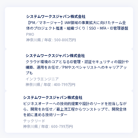
システムワークスジャパン株式会社
【PM／マネージャー】IAM領域の事業拡大に向けたチーム全
体のプロジェクト推進・組織づくり｜SSO・MFA・ID管理基盤
PMO
神奈川県
年収 :
500
-
800
万円
システムワークスジャパン株式会社
クラウド環境のコアとなるID管理・認証セキュリティの設計や
構築、運用をお任せ／PMやスペシャリストへのキャリアアッ
プも
インフラエンジニア
神奈川県
年収 :
400
-
799
万円
システムワークスジャパン株式会社
ビジネスオーナーへの技術的提案や設計のリードを担当しなが
ら、開発をお任せ／最上流工程からワンストップで、開発全体
を前に進める技術リーダー
テックリード
神奈川県
年収 :
600
-
799
万円