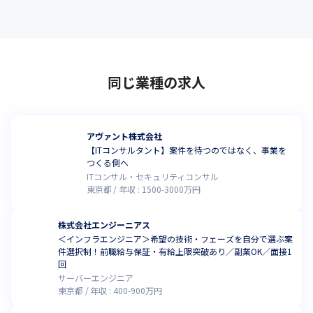
同じ業種の求人
アヴァント株式会社
【ITコンサルタント】案件を待つのではなく、事業を
つくる側へ
ITコンサル・セキュリティコンサル
東京都
年収 :
1500
-
3000
万円
株式会社エンジーニアス
＜インフラエンジニア＞希望の技術・フェーズを自分で選ぶ案
件選択制！前職給与保証・有給上限突破あり／副業OK／面接1
回
サーバーエンジニア
東京都
年収 :
400
-
900
万円