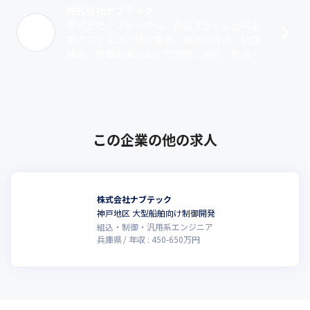
株式会社ナブテック
株式会社ナブテックは、東証プライム上場企
業ナブテスコ（精密機器、輸送用機器、航空
機器、産業用機器などの開発、設計、製造、
販売を展開）の100％出資で設立されたエン
ジニアリング会社です。ナブテスコグルー･･･
この企業の他の求人
株式会社ナブテック
神戸地区 大型船舶向け制御開発
組込・制御・汎用系エンジニア
兵庫県
年収 :
450
-
650
万円