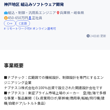
神戸地区 組込みソフトウェア開発
組込・制御・汎用系エンジニア
兵庫県・岐阜県
450-650万円
正社員
C++
C言語
リモートワーク可
オンライン選考可
24日前
更新
事業概要
■ナブテック：広範囲での機械設計、制御設計を専門とするエン
ジニアリング企業

ナブテスコ株式会社の100％出資で設立された関連設計会社です

■ナブテスコ：東証プライム市場上場のメーカー　空/陸/海で多様
な事業・製品展開（ Ex.産業用ロボ/新幹線/商用車/船舶/飛行機/建
機/自動ドア/レトルト食品）