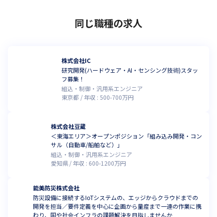
同じ職種の求人
株式会社IC
研究開発(ハードウェア・AI・センシング技術)スタッ
フ募集！
組込・制御・汎用系エンジニア
東京都
年収 :
500
-
700
万円
株式会社豆蔵
＜東海エリア＞オープンポジション「組み込み開発・コン
サル（自動車/船舶など）」
組込・制御・汎用系エンジニア
愛知県
年収 :
600
-
1200
万円
能美防災株式会社
防災設備に接続するIoTシステムの、エッジからクラウドまでの
開発を担当／要件定義を中心に企画から量産まで一連の作業に携
わり、国や社会インフラの課題解決を目指しませんか