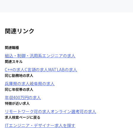
関連リンク
関連職種
組込・制御・汎用系エンジニア
の求人
関連スキル
C++
の求人
C言語
の求人
MATLAB
の求人
同じ勤務地の求人
兵庫県
の求人
岐阜県
の求人
同じ年収帯の求人
年収
400万円
の求人
特徴が近い求人
リモートワーク可
の求人
オンライン選考可
の求人
求人検索ページに戻る
ITエンジニア・デザイナー求人を探す