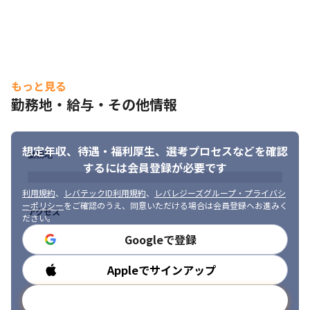
もっと見る
勤務地・給与・その他情報
想定年収、待遇・福利厚生、
選考プロセスなどを確認
勤務地
するには会員登録が必要です
利用規約
、
レバテックID利用規約
、
レバレジーズグループ・プライバシ
ーポリシー
をご確認のうえ、同意いただける場合は会員登録へお進みく
アクセス
ださい。
Googleで登録
Appleでサインアップ
勤務時間
メールアドレスで登録