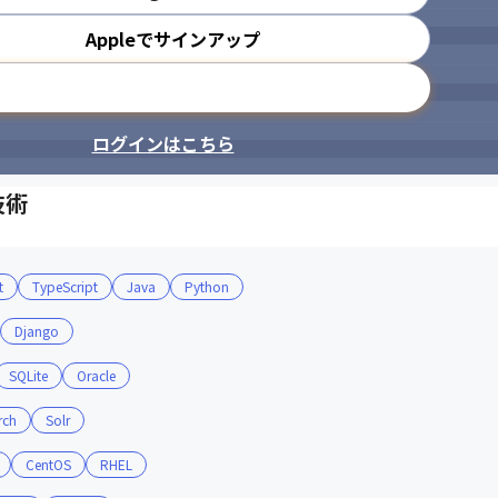
Appleでサインアップ
メールアドレスで登録
ログインはこちら
技術
t
TypeScript
Java
Python
Django
SQLite
Oracle
rch
Solr
CentOS
RHEL