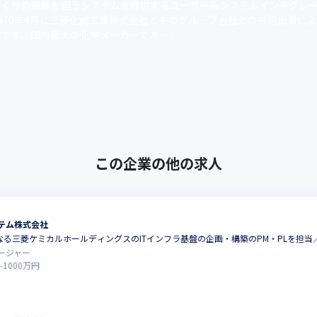
づくりの根幹を担うシステムを提供するユーザー系システムインテグレ
970年4月に三菱化成工業株式会社とそのグループ会社との共同出資に
です。国内最大の化学メーカーであ･･･
この企業の他の求人
テム株式会社
なる三菱ケミカルホールディングスのITインフラ基盤の企画・構築のPM・PLを担当／Sal
ージャー
-
1000
万円