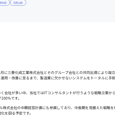
tHub
GitLab
年4月に三菱化成工業株式会社とそのグループ会社との共同出資により設
運用・改善に至るまで、製造業に欠かせないシステムをトータルに手掛
く会社が多い中、当社ではITコンサルタントが行うような戦略立案か
100％です。
カル株式会社の中期経営計画にも参画しており、中長期を見据えた戦略を
強化を図る予定です。