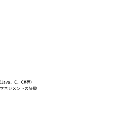
va、C、C#等）

トマネジメントの経験