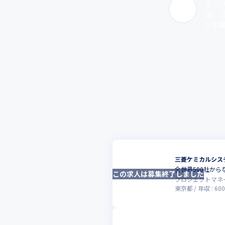
モノ
は、1
た企業
三菱ケミカルシス
全世界500社から
この求人は募集終了しました
プロジェクトマネ
東京都
年収 :
600