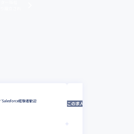
ーター当社
より設立され
三菱ケミカルシス
esforce経験者歓迎
三菱ケミカルホー
この求人は募集終了しました
アプリケーション
東京都
年収 :
400