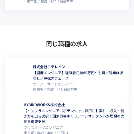
東京都
年収 :
600
-
1000
万円
同じ職種の求人
株式会社エテレイン
【開発エンジニア】経験者月給60万円～も可／残業ほぼ
なし／急拡大フェーズ
サーバーサイドエンジニア
愛知県
年収 :
450
-
600
万円
HYBRIDWORKS株式会社
【インフラエンジニア（ポテンシャル採用）】案件・収入・働
き方を自ら選択｜国家資格キャリアコンサルタントが理想の実
現を徹底支援！
フルスタックエンジニア
東京都
年収 :
400
-
550
万円