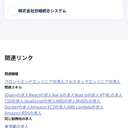
株式会社日経統合システム
関連リンク
関連職種
フロントエンドエンジニア
の求人
フルスタックエンジニア
の求人
関連スキル
jQuery
の求人
React
の求人
Vue.js
の求人
Nuxt.js
の求人
HTML
の求人
CSS
の求人
JavaScript
の求人
AWS
の求人
MySQL
の求人
Docker
の求人
Amazon EC2
の求人
AWS Lambda
の求人
Amazon RDS
の求人
同じ勤務地の求人
東京都
の求人