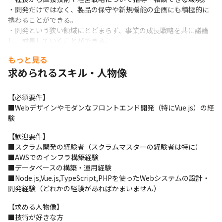
・開発だけではなく、製品の保守や新規機能の企画にも積極的に
携わることができる。

・開発という狭い領域にとどまらず、事業の成長戦略を共に議論
し、成長していくことができる。

・LLMやAIなど最新技術も活用したチャレンジングな開発環境。
もっと見る
【社内の雰囲気】
求められるスキル・人物像
静かでマイペースに仕事ができる環境です。社長以外はフラット
【必須要件】

な関係なので、面倒な上下関係はありません。

■Webデザインやモダンなフロントエンド開発（特にVue.js）の経
残業もあまりないので、静かな環境で働きたい方には最適かと思
験
います。
【歓迎要件】

■開発体制

■スクラム開発の経験者（スクラムマスターの経験者は特に）

グローバル水準のスクラム開発を実施

■AWSでのインフラ構築経験

PDM/PMは社長、その下に開発エンジニアが6名の計7名体制のス
■データベースの構築・運用経験

クラム開発チーム（全員日本人）

■Node.js,Vue.js,TypeScript,PHPを使ったWebシステムの設計・
スプリントタームは1weekで、DailyReviewとSprintReview(週1)
開発経験（どれかの経験があればかまいません）
を行う一般的なスクラムチームです。
【求める人物像】

■開発ツール

■技術が好きな方

IDE: Visual Studio Code
