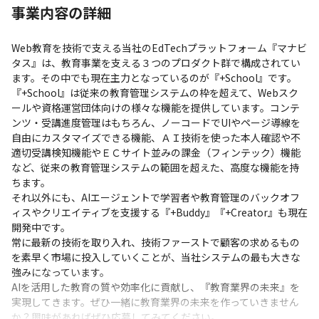
事業内容の詳細
Web教育を技術で支える当社のEdTechプラットフォーム『マナビ
タス』は、教育事業を支える３つのプロダクト群で構成されてい
ます。その中でも現在主力となっているのが『+School』です。

『+School』は従来の教育管理システムの枠を超えて、Webスク
ールや資格運営団体向けの様々な機能を提供しています。コンテ
ンツ・受講進度管理はもちろん、ノーコードでUIやページ導線を
自由にカスタマイズできる機能、ＡＩ技術を使った本人確認や不
適切受講検知機能やＥＣサイト並みの課金（フィンテック）機能
など、従来の教育管理システムの範囲を超えた、高度な機能を持
ちます。

それ以外にも、AIエージェントで学習者や教育管理のバックオフ
ィスやクリエイティブを支援する『+Buddy』『+Creator』も現在
開発中です。

常に最新の技術を取り入れ、技術ファーストで顧客の求めるもの
を素早く市場に投入していくことが、当社システムの最も大きな
強みになっています。

AIを活用した教育の質や効率化に貢献し、『教育業界の未来』を
実現してきます。ぜひ一緒に教育業界の未来を作っていきません
か？興味があればぜひ応募してみてください。