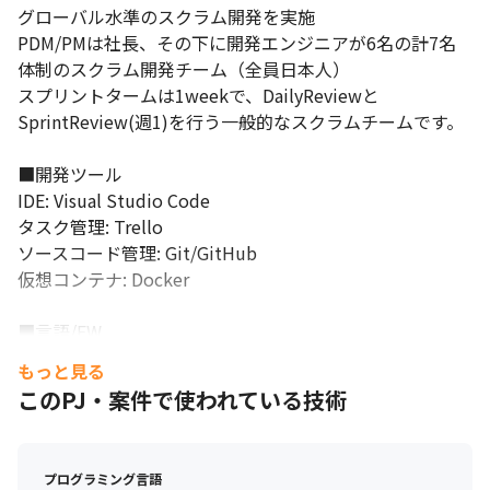
グローバル水準のスクラム開発を実施

PDM/PMは社長、その下に開発エンジニアが6名の計7名
体制のスクラム開発チーム（全員日本人）

スプリントタームは1weekで、DailyReviewと
SprintReview(週1)を行う一般的なスクラムチームです。

■開発ツール

IDE: Visual Studio Code

タスク管理: Trello

ソースコード管理: Git/GitHub

仮想コンテナ: Docker

■言語/FW

Vue.js / Node.js / TypeScript / PHP 

もっと見る
FW: Nuxt / Express / PHPは独自FW(MVC型)

このPJ・案件で使われている技術
■AI

プログラミング言語
LLM(ChatGPT) / Hugging Face  / Claude Code(AIDD)
