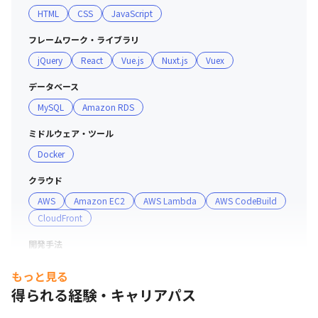
HTML
CSS
JavaScript
■インフラ

フレームワーク・ライブラリ
Amazon Web Serviceでの構築・運営になります。

jQuery
React
Vue.js
Nuxt.js
Vuex
Amazon EC2 / Amazon ECS / Amazon ECR / Amazon 
CloudFront / Amazon RDS / Amazon S3 / AwS Code 
データベース
Commit / AwS Lambda / Amazon SES
MySQL
Amazon RDS
ミドルウェア・ツール
Docker
クラウド
AWS
Amazon EC2
AWS Lambda
AWS CodeBuild
CloudFront
開発手法
アジャイル
もっと見る
得られる経験・キャリアパス
プロジェクト管理
GitHub
AWS CodeCommit
Trello