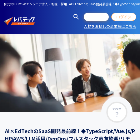
株式会社OMSのエンジニア求人・転職・採用 | AI×EdTechのSaaS開発最前線！◆TypeScript/V
会員登録
ログイン
人材をお探しの企業様はこちら
マッチ率
AI×EdTechのSaaS開発最前線！◆TypeScript/Vue.js/P
HP/AWS/LLM活用/DepOps/フルスタック志向歓迎/リモ