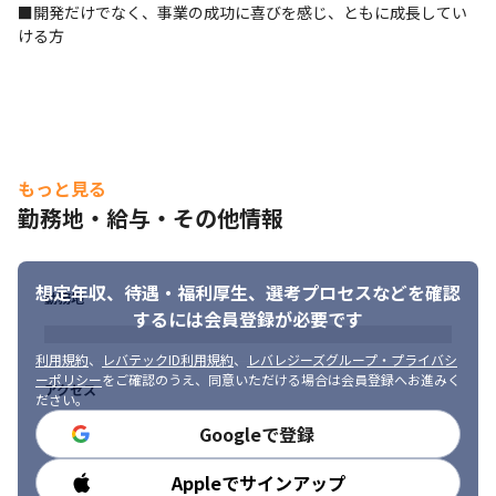
■開発だけでなく、事業の成功に喜びを感じ、ともに成長してい
タスク管理: Trello

ける方
ソースコード管理: Git/GitHub

仮想コンテナ: Docker
■言語/FW

Vue.js / Node.js / TypeScript / PHP 

FW: Nuxt / Express / PHPは独自FW(MVC型)
もっと見る
■AI

LLM(ChatGPT) / Hugging Face  / Claude Code(AIDD)
勤務地・給与・その他情報
■インフラ

Amazon Web Serviceでの構築・運営になります。

想定年収、待遇・福利厚生、
選考プロセスなどを確認
勤務地
Amazon EC2 / Amazon ECS / Amazon ECR / Amazon 
するには会員登録が必要です
CloudFront / Amazon RDS / Amazon S3 / AwS Code Commit / 
AwS Lambda / Amazon SES
利用規約
、
レバテックID利用規約
、
レバレジーズグループ・プライバシ
ーポリシー
をご確認のうえ、同意いただける場合は会員登録へお進みく
アクセス
ださい。
Googleで登録
Appleでサインアップ
勤務時間