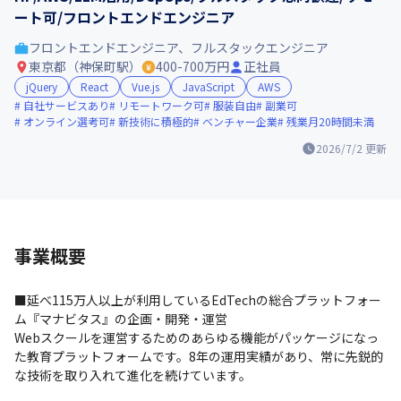
ート可/フロントエンドエンジニア
フロントエンドエンジニア、フルスタックエンジニア
東京都（神保町駅）
400-700万円
正社員
jQuery
React
Vue.js
JavaScript
AWS
自社サービスあり
リモートワーク可
服装自由
副業可
オンライン選考可
新技術に積極的
ベンチャー企業
残業月20時間未満
2026/7/2
更新
事業概要
■延べ115万人以上が利用しているEdTechの総合プラットフォー
ム『マナビタス』の企画・開発・運営

Webスクールを運営するためのあらゆる機能がパッケージになっ
た教育プラットフォームです。8年の運用実績があり、常に先鋭的
な技術を取り入れて進化を続けています。