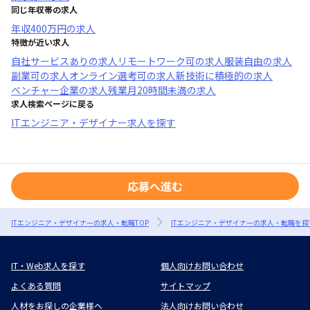
同じ年収帯の求人
年収
400万円
の求人
特徴が近い求人
自社サービスあり
の求人
リモートワーク可
の求人
服装自由
の求人
副業可
の求人
オンライン選考可
の求人
新技術に積極的
の求人
ベンチャー企業
の求人
残業月20時間未満
の求人
求人検索ページに戻る
ITエンジニア・デザイナー求人を探す
応募へ進む
ITエンジニア・デザイナーの求人・転職TOP
ITエンジニア・デザイナーの求人・転職を探
IT・Web求人を探す
個人向けお問い合わせ
よくある質問
サイトマップ
人材をお探しの企業様へ
法人向けお問い合わせ