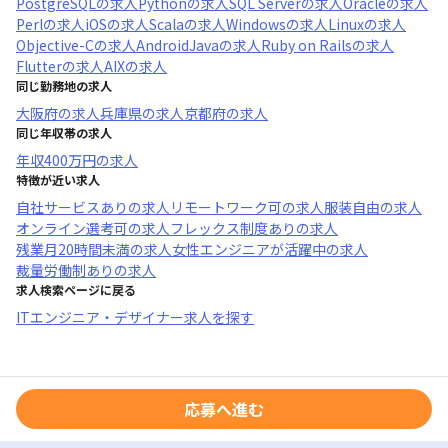
PostgreSQL
の求人
Python
の求人
SQL Server
の求人
Oracle
の求人
Perl
の求人
iOS
の求人
Scala
の求人
Windows
の求人
Linux
の求人
Objective-C
の求人
AndroidJava
の求人
Ruby on Rails
の求人
Flutter
の求人
AIX
の求人
同じ勤務地の求人
大阪府
の求人
兵庫県
の求人
京都府
の求人
同じ年収帯の求人
年収
400万円
の求人
特徴が近い求人
自社サービスあり
の求人
リモートワーク可
の求人
服装自由
の求人
オンライン選考可
の求人
フレックス制度あり
の求人
残業月20時間未満
の求人
女性エンジニアが活躍中
の求人
裁量労働制あり
の求人
求人検索ページに戻る
ITエンジニア・デザイナー求人を探す
応募へ進む