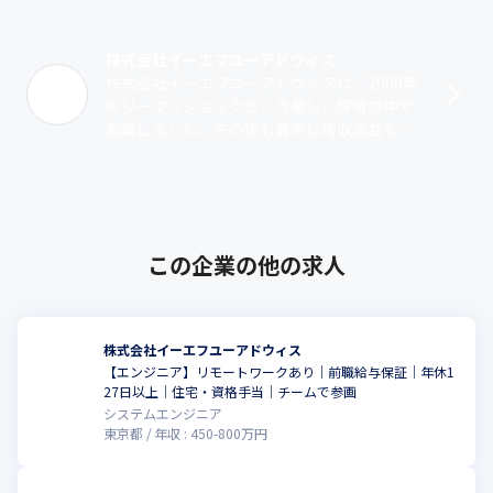
株式会社イーエフユーアドウィス
株式会社イーエフユーアドウィスは、2008年
のリーマンショックという厳しい環境の中で
創業しました。その後も着実に増収増益を続
け、社員数は当初の13名から2025年12月現在
では140名を超える規模へと･･･
この企業の他の求人
株式会社イーエフユーアドウィス
【エンジニア】リモートワークあり｜前職給与保証｜年休1
27日以上｜住宅・資格手当｜チームで参画
システムエンジニア
東京都
年収 :
450
-
800
万円