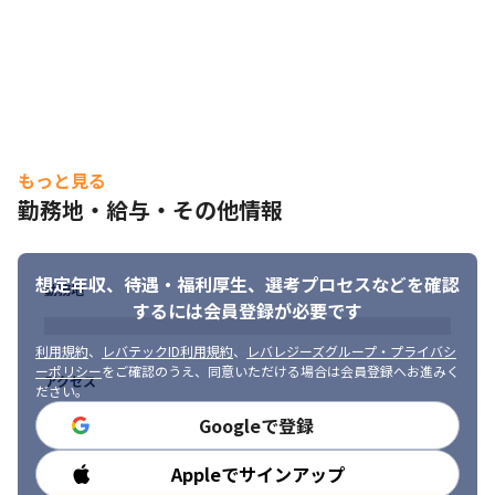
もっと見る
勤務地・給与・その他情報
想定年収、待遇・福利厚生、
選考プロセスなどを確認
勤務地
するには会員登録が必要です
利用規約
、
レバテックID利用規約
、
レバレジーズグループ・プライバシ
ーポリシー
をご確認のうえ、同意いただける場合は会員登録へお進みく
アクセス
ださい。
Googleで登録
Appleでサインアップ
勤務時間