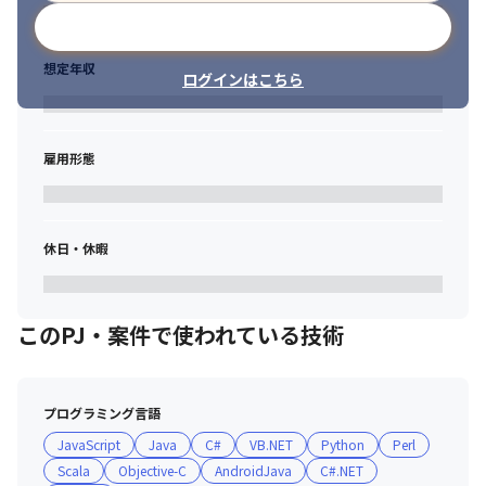
メールアドレスで登録
想定年収
ログインはこちら
雇用形態
休日・休暇
このPJ・案件で使われている技術
プログラミング言語
JavaScript
Java
C#
VB.NET
Python
Perl
Scala
Objective-C
AndroidJava
C#.NET