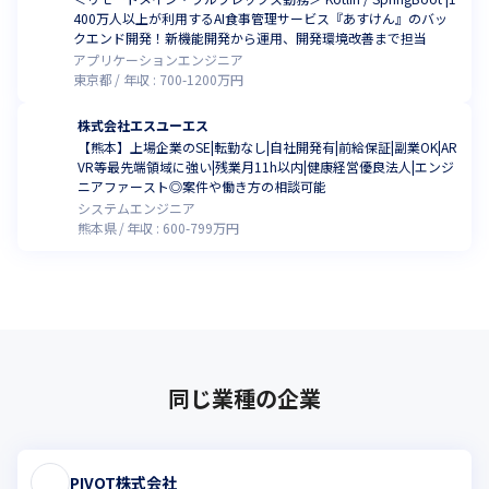
400万人以上が利用するAI食事管理サービス『あすけん』のバッ
クエンド開発！新機能開発から運用、開発環境改善まで担当
アプリケーションエンジニア
東京都
年収 :
700
-
1200
万円
株式会社エスユーエス
【熊本】上場企業のSE|転勤なし|自社開発有|前給保証|副業OK|AR
VR等最先端領域に強い|残業月11h以内|健康経営優良法人|エンジ
ニアファースト◎案件や働き方の相談可能
システムエンジニア
熊本県
年収 :
600
-
799
万円
同じ業種の企業
PIVOT株式会社