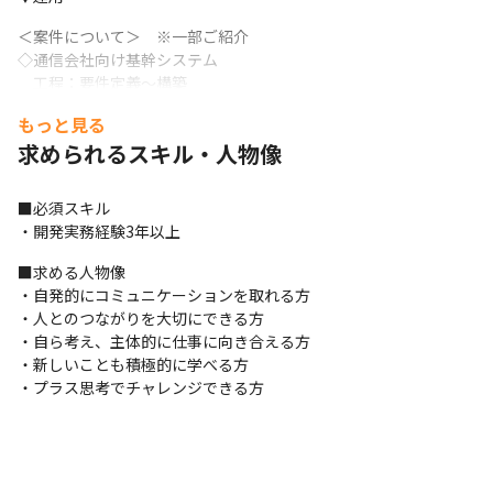
＜案件について＞　※一部ご紹介

◇通信会社向け基幹システム

　工程：要件定義～構築

◇水道料金システム

もっと見る
　工程：要件定義～構築
求められるスキル・人物像
その他にも、多彩な案件が多数！

◇GIGAスクール導入支援

■必須スキル

◇カード決済システム開発

・開発実務経験3年以上
◇人事給与システム移行・導入 など
■求める人物像

これらのうち、経験やスキル、そして「こんな業務にチャレンジ
・自発的にコミュニケーションを取れる方

したい」

・人とのつながりを大切にできる方

というご希望に合った案件でご活躍いただきます。
・自ら考え、主体的に仕事に向き合える方

・新しいことも積極的に学べる方

＜ポイント＞

・プラス思考でチャレンジできる方
★チームで取り組む案件が中心

★経験に応じた豊富な案件

★リモート案件あり

★服装自由