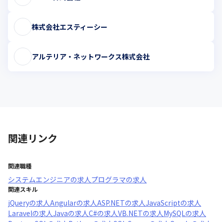
株式会社エスティーシー
アルテリア・ネットワークス株式会社
関連リンク
関連職種
システムエンジニア
の求人
プログラマ
の求人
関連スキル
jQuery
の求人
Angular
の求人
ASP.NET
の求人
JavaScript
の求人
Laravel
の求人
Java
の求人
C#
の求人
VB.NET
の求人
MySQL
の求人