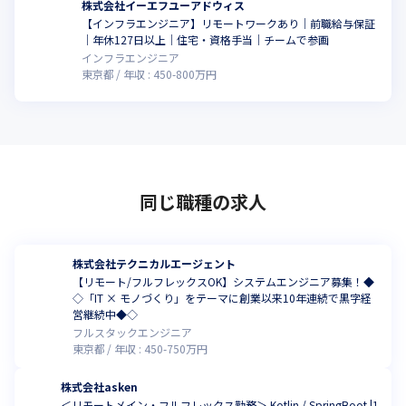
株式会社イーエフユーアドウィス
【インフラエンジニア】リモートワークあり｜前職給与保証
｜年休127日以上｜住宅・資格手当｜チームで参画
インフラエンジニア
東京都
年収 :
450
-
800
万円
同じ職種の求人
株式会社テクニカルエージェント
【リモート/フルフレックスOK】システムエンジニア募集！◆
◇「IT × モノづくり」をテーマに創業以来10年連続で黒字経
営継続中◆◇
フルスタックエンジニア
東京都
年収 :
450
-
750
万円
株式会社asken
＜リモートメイン・フルフレックス勤務＞ Kotlin / SpringBoot |1