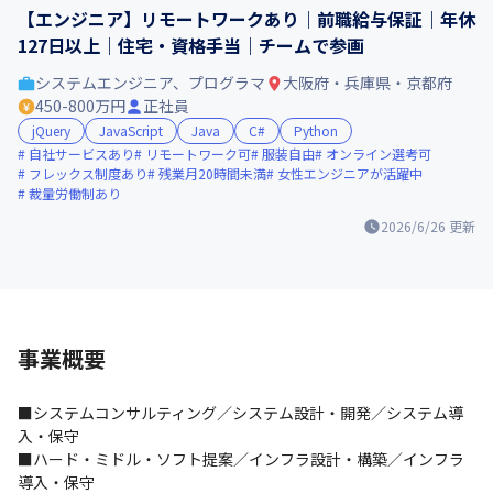
【エンジニア】リモートワークあり｜前職給与保証｜年休
127日以上｜住宅・資格手当｜チームで参画
システムエンジニア、プログラマ
大阪府・兵庫県・京都府
450-800万円
正社員
jQuery
JavaScript
Java
C#
Python
自社サービスあり
リモートワーク可
服装自由
オンライン選考可
フレックス制度あり
残業月20時間未満
女性エンジニアが活躍中
裁量労働制あり
2026/6/26
更新
事業概要
■システムコンサルティング／システム設計・開発／システム導
入・保守

■ハード・ミドル・ソフト提案／インフラ設計・構築／インフラ
導入・保守
