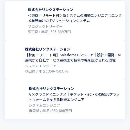
株式会社リンクステーション
＜東京／リモート可＞新システムの構築エンジニア◇エンタ
こ
メ業界向けのITソリューションシステム
プロジェクトリーダー
東京都
年収 :
685
-
889
万円
株式会社リンクステーション
【秋田・リモート可】Salesforceエンジニア｜設計・開発・AI
こ
連携から自社サービス連携まで技術の幅を広げられる環境
システムエンジニア
秋田県
年収 :
350
-
750
万円
株式会社リンクステーション
AI×クラウド×エンタメ｜チケット・EC・CMS統合プラッ
こ
トフォームを支える開発エンジニア
システムエンジニア
青森県
年収 :
350
-
800
万円