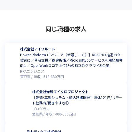
同じ職種の求人
株式会社アイソルート
Power Platformエンジニア（新設チーム）】RPAでDX推進の立
役者に／普及支援／顧客折衝／Microsoft365サービス利用経験者
向け／OpenWorkスコア上位1%の独立系クラウドSI企業
RPAエンジニア
東京都
年収 :
510
-
680
万円
株式会社光和マイクロプロジェクト
【愛知/車載システム・組込制御開発】年休121日/リモー
ト勤務有/働きやすさ◎
プログラマ
愛知県
年収 :
400
-
500
万円
日本ディクス株式会社