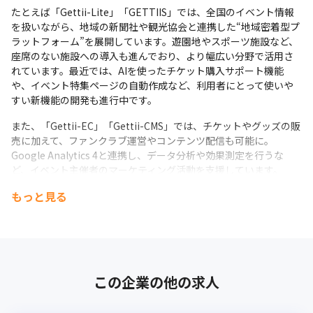
たとえば「Gettii-Lite」「GETTIIS」では、全国のイベント情報
・コンサルタント／ソリューションエンジニア

を扱いながら、地域の新聞社や観光協会と連携した“地域密着型プ
　顧客への技術提案や導入支援、SalesforceやGettiiなど自社プロ
ラットフォーム”を展開しています。遊園地やスポーツ施設など、
ダクトの展開を支援。
座席のない施設への導入も進んでおり、より幅広い分野で活用さ
このポジションでは、単に“作る”だけでなく、

れています。最近では、AIを使ったチケット購入サポート機能
「自分の開発した機能が業界全体の仕組みを変えていく」という
や、イベント特集ページの自動作成など、利用者にとって使いや
実感を持てる点が最大の特徴です。
すい新機能の開発も進行中です。
また、「Gettii-EC」「Gettii-CMS」では、チケットやグッズの販
売に加えて、ファンクラブ運営やコンテンツ配信も可能に。
Google Analytics 4と連携し、データ分析や効果測定を行うな
ど、イベント主催者のマーケティング活動を支援しています。
もっと見る
開発チームは、CMS基盤の再構築や品質管理の強化を進めなが
ら、よりスピーディーで安定した開発体制を整備中。テストエン
ジニアやデザイナーとも密に連携し、サービス全体の品質を高め
ています。
ホリプロをはじめとする大手エンタメ企業でも導入されており、
この企業の他の求人
今後はさらに多くの企業・団体への展開を予定。技術面でも、AI
や新しいWeb基盤などを取り入れながら、エンタメ業界のDXを支
える新しい挑戦を続けています。