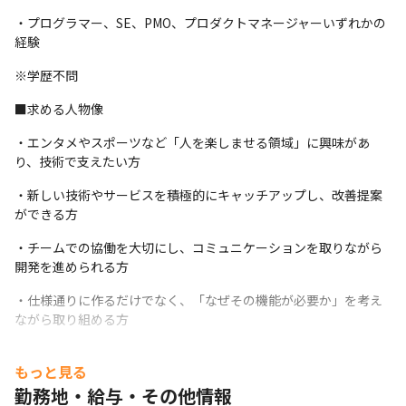
よるデータ分析機能の実装
・プログラマー、SE、PMO、プロダクトマネージャーいずれかの
・Gettiiシリーズ間（Lite／CMS／EC）および外部サービスとの
経験
API連携開発
※学歴不問
・開発基盤（Block×Block／DDS）上でのCMS機能拡張
■求める人物像
・開発品質の向上に向けたテスト設計、運用自動化
・エンタメやスポーツなど「人を楽しませる領域」に興味があ
この仕事では、技術を通してイベントやエンタメの舞台裏を支え
り、技術で支えたい方
ることができます。

「自分の作ったシステムが、多くの人の“楽しみ”を支えている」
・新しい技術やサービスを積極的にキャッチアップし、改善提案
そんな実感を得られるポジションです。
ができる方
・チームでの協働を大切にし、コミュニケーションを取りながら
開発を進められる方
・仕様通りに作るだけでなく、「なぜその機能が必要か」を考え
ながら取り組める方
・安定した基盤開発と新規チャレンジの両方に前向きに取り組め
もっと見る
る方
勤務地・給与・その他情報