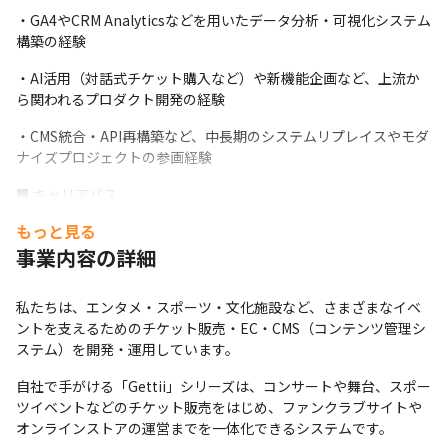
・GA4やCRM Analyticsなどを用いたデータ分析・可視化システム
構築の経験
・AI活用（対話式チケット購入など）や新機能企画など、上流か
ら関われるプロダクト開発の経験
・CMS統合・API再構築など、中長期のシステムリプレイスやモダ
ナイズプロジェクトの参画経験
■ キャリアパス
もっと見る
・テクニカルスペシャリスト／リードエンジニア

　特定技術領域（Salesforce／フロントエンド／API設計など）の
事業内容の詳細
専門性を高め、技術的リーダーとして開発を牽引。
私たちは、エンタメ・スポーツ・文化施設など、さまざまなイベ
・アーキテクト

ントを支えるためのチケット販売・EC・CMS（コンテンツ管理シ
　プロダクト全体の設計方針やシステム統合戦略を担い、開発基
ステム）を開発・運用しています。
盤やアーキテクチャを設計。
自社で手がける「Gettii」シリーズは、コンサートや舞台、スポー
・プロジェクトマネージャー／PdM（プロダクトマネージャー）

ツイベントなどのチケット販売をはじめ、ファンクラブサイトや
　要件定義やスケジュール管理だけでなく、顧客・社内の課題を
オンラインストアの運営までを一体化できるシステムです。
整理し、事業視点で開発を推進。