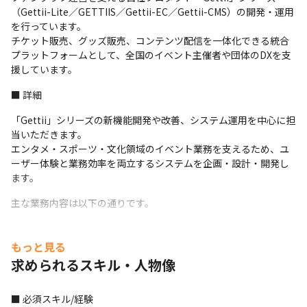
（Gettii-Lite／GETTIIS／Gettii-EC／Gettii-CMS）の開発・運用
を行っています。

チケット販売、グッズ販売、コンテンツ配信を一体化できる統合
プラットフォームとして、全国のイベント主催者や団体のDXを支
援しています。
■ 詳細
「Gettii」シリーズの新機能開発や改善、システム運用を中心に担
当いただきます。

エンタメ・スポーツ・文化領域のイベント業務を支えるため、ユ
ーザー体験と業務効率を両立するシステムを企画・設計・開発し
ます。
主な業務内容は以下の通りです。
・チケット販売管理／EC／CMSなど自社サービスの開発・保守
もっと見る
・AIを活用した対話式チケット購入機能や特集ページ生成機能の
求められるスキル・人物像
開発
・ファンクラブ運営、ECサイト構築、Google Analytics 4連携に
■ 必須スキル/経験