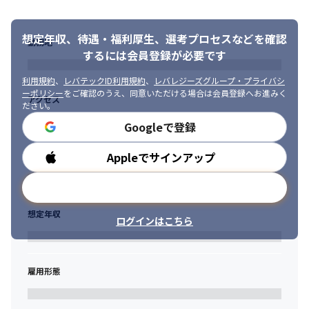
想定年収、待遇・福利厚生、
選考プロセスなどを確認
勤務地
するには会員登録が必要です
利用規約
、
レバテックID利用規約
、
レバレジーズグループ・プライバシ
ーポリシー
をご確認のうえ、同意いただける場合は会員登録へお進みく
アクセス
ださい。
Googleで登録
Appleでサインアップ
勤務時間
メールアドレスで登録
想定年収
ログインはこちら
雇用形態