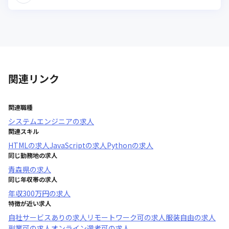
関連リンク
関連職種
システムエンジニア
の求人
関連スキル
HTML
の求人
JavaScript
の求人
Python
の求人
同じ勤務地の求人
青森県
の求人
同じ年収帯の求人
年収
300万円
の求人
特徴が近い求人
自社サービスあり
の求人
リモートワーク可
の求人
服装自由
の求人
副業可
の求人
オンライン選考可
の求人