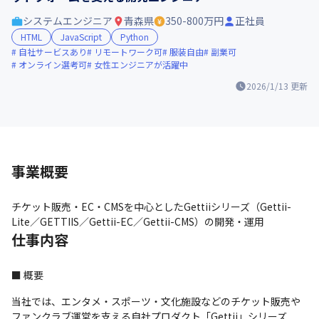
システムエンジニア
青森県
350-800万円
正社員
HTML
JavaScript
Python
自社サービスあり
リモートワーク可
服装自由
副業可
オンライン選考可
女性エンジニアが活躍中
2026/1/13
更新
事業概要
チケット販売・EC・CMSを中心としたGettiiシリーズ（Gettii-
Lite／GETTIIS／Gettii-EC／Gettii-CMS）の開発・運用
仕事内容
■ 概要
当社では、エンタメ・スポーツ・文化施設などのチケット販売や
ファンクラブ運営を支える自社プロダクト「Gettii」シリーズ