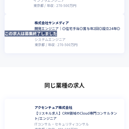
インフラエンジニア
東京都
年収 :
270
-
500
万円
株式会社サンメディア
開発エンジニア｜◎住宅手当◎賞与年2回◎設立24年◎
この求人は募集終了しました
完全週休2日
システムエンジニア
東京都
年収 :
270
-
500
万円
同じ業種の求人
アクセンチュア株式会社
【リスキル求人】CRM領域のCloud専門コンサルタン
ト/エンジニア
ITコンサル・セキュリティコンサル