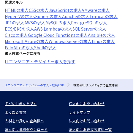
関連スキル
HTML
の求人
CSS
の求人
JavaScript
の求人
VMware
の求人
Hyper-V
の求人
vSphere
の求人
Apache
の求人
Tomcat
の求人
JP1
の求人
AWS
の求人
MySQL
の求人
PostgreSQL
の求人
ECS/EKS
の求人
AWS Lambda
の求人
SQL Server
の求人
Cisco
の求人
Google Cloud Functions
の求人
Ansible
の求人
Microsoft Azure
の求人
WindowsServer
の求人
Linux
の求人
PaloAlto
の求人
Shell
の求人
求人検索ページに戻る
ITエンジニア・デザイナー求人を探す
ITエンジニア・デザイナーの求人・転職TOP
株式会社サンメディアの企業詳細
IT・Web求人を探す
個人向けお問い合わせ
よくある質問
サイトマップ
人材をお探しの企業様へ
法人向けお問い合わせ
法人向け資料ダウンロード
法人向けお役立ち資料一覧