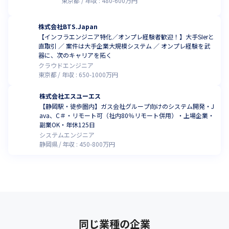
東京都
年収 :
480
-
600
万円
株式会社BTS.Japan
【インフラエンジニア特化／オンプレ経験者歓迎！】大手SIerと
直取引 ／ 案件は大手企業大規模システム ／ オンプレ経験を武
器に、次のキャリアを拓く
クラウドエンジニア
東京都
年収 :
650
-
1000
万円
株式会社エスユーエス
【静岡駅・徒歩圏内】ガス会社グループ向けのシステム開発・J
ava、C＃・リモート可（社内80％リモート併用）・上場企業・
副業OK・年休125日
システムエンジニア
静岡県
年収 :
450
-
800
万円
同じ業種の企業