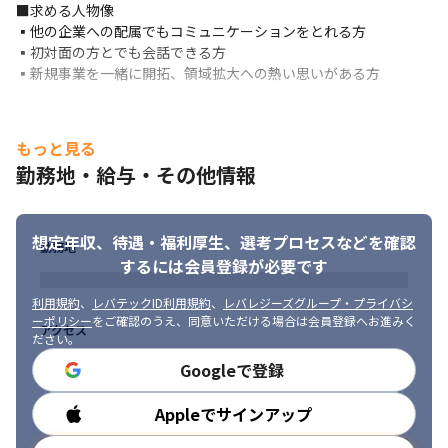
■求める人物像

▪️他の企業への配属でもコミュニケーションをとれる方

▪️初対面の方とでも会話できる方

▪️新規事業を一緒に開拓、領域拡大への熱い思いがある方
もっと見る
勤務地・給与・その他情報
想定年収、待遇・福利厚生、
選考プロセスなどを確認
勤務地
するには会員登録が必要です
利用規約
、
レバテックID利用規約
、
レバレジーズグループ・プライバシ
ーポリシー
をご確認のうえ、同意いただける場合は会員登録へお進みく
アクセス
ださい。
Googleで登録
Appleでサインアップ
勤務時間