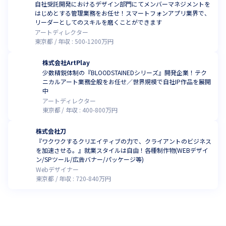
自社受託開発におけるデザイン部門にてメンバーマネジメントを
はじめとする管理業務をお任せ！スマートフォンアプリ業界で、
リーダーとしてのスキルを磨くことができます
アートディレクター
東京都
年収 :
500
-
1200
万円
株式会社ArtPlay
少数精鋭体制の『BLOODSTAINEDシリーズ』開発企業！テク
ニカルアート業務全般をお任せ／世界規模で自社IP作品を展開
中
アートディレクター
東京都
年収 :
400
-
800
万円
株式会社刀
『ワクワクするクリエイティブの力で、クライアントのビジネス
を加速させる。』就業スタイルは自由！各種制作物(WEBデザイ
ン/SPツール/広告バナー/パッケージ等)
Webデザイナー
東京都
年収 :
720
-
840
万円