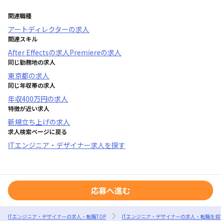
関連職種
アートディレクター
の求人
関連スキル
After Effects
の求人
Premiere
の求人
同じ勤務地の求人
東京都
の求人
同じ年収帯の求人
年収
400万円
の求人
特徴が近い求人
新規立ち上げ
の求人
求人検索ページに戻る
ITエンジニア・デザイナー求人を探す
応募へ進む
ITエンジニア・デザイナーの求人・転職TOP
ITエンジニア・デザイナーの求人・転職を探