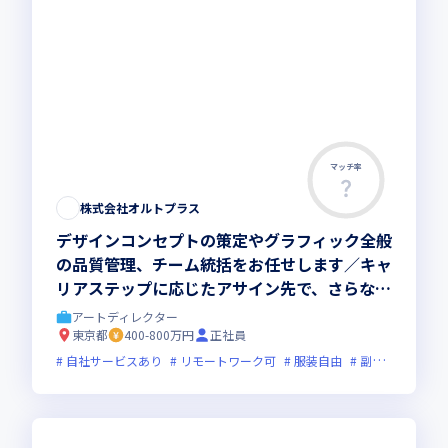
マッチ率
株式会社オルトプラス
デザインコンセプトの策定やグラフィック全般
の品質管理、チーム統括をお任せします／キャ
リアステップに応じたアサイン先で、さらなる
事業躍進に向けて取り組める環境です
アートディレクター
東京都
400-800万円
正社員
自社サービスあり
リモートワーク可
服装自由
副業可
オン