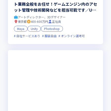
ト業務全般をお任せ！ゲームエンジン内のアセ
ット管理や技術開発などを担当可能です／Uni
tyを用いた実務経験を活かし、クオリティに
アートディレクター、3Dデザイナー
こだわりませんか
東京都
400-600万円
正社員
Maya
Unity
Photoshop
自社サービスあり
服装自由
オンライン選考可