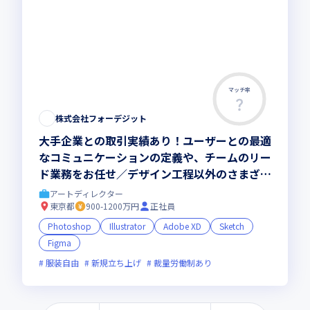
マッチ率
株式会社フォーデジット
大手企業との取引実績あり！ユーザーとの最適
なコミュニケーションの定義や、チームのリー
ド業務をお任せ／デザイン工程以外のさまざま
な業務にも挑戦可能
アートディレクター
東京都
900-1200万円
正社員
Photoshop
Illustrator
Adobe XD
Sketch
Figma
服装自由
新規立ち上げ
裁量労働制あり