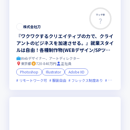
マッチ率
株式会社刀
『ワクワクするクリエイティブの力で、クライ
アントのビジネスを加速させる。』就業スタイ
ルは自由！各種制作物(WEBデザイン/SPツー
ル/広告バナー/パッケージ等)
Webデザイナー、アートディレクター
東京都
720-840万円
正社員
Photoshop
Illustrator
Adobe XD
リモートワーク可
服装自由
フレックス制度あり
新規立ち上げ