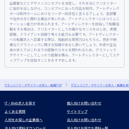
企画者などとデザインコンセプトを決定し、それを元にクリエイター
に指示を出しながら、コンセプトに沿った作品を制作。アートディレク
ターは制作チームにおけるリーダー的存在と言えるでしょう。各部署
や社外の方と関わる機会が多いため、アートディレクターにはコミュニ
ケーション能力が求められます。アートディレクターを目指して転職活
動をする場合は、クリエイターとしての確かなセンスをはじめ、実務
経験、クライアント目線で考える能力も必要です。アートディレクター
への転職求人へ応募する際は、独創的な発想力はもちろん、色彩や映
像などグラフィックに関する知識があると良いでしょう。中途や正社
員の求人ではこれまでの経験やスキルを問われるため、グラフィック
デザイナーとしてしっかり経験を積み、アートディレクターとしてステ
ップアップを目指すことをおすすめします。
ITエンジニア・デザイナーの求人・転職TOP
ITエンジニア・デザイナーの求人・転職を探
IT・Web求人を探す
個人向けお問い合わせ
よくある質問
サイトマップ
人材をお探しの企業様へ
法人向けお問い合わせ
法人向け資料ダウンロード
法人向けお役立ち資料一覧