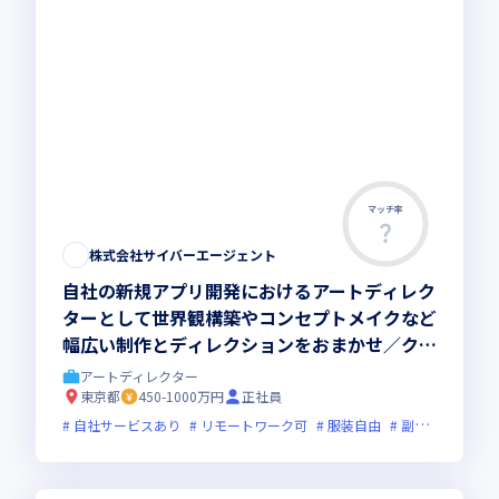
マッチ率
株式会社サイバーエージェント
自社の新規アプリ開発におけるアートディレク
ターとして世界観構築やコンセプトメイクなど
幅広い制作とディレクションをおまかせ／クリ
エイターの実務経験を活かしてクリエイティブ
アートディレクター
なチャレンジが可能な環境です
東京都
450-1000万円
正社員
自社サービスあり
リモートワーク可
服装自由
副業可
オン