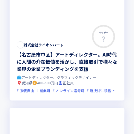
マッチ率
株式会社ライオンハート
【名古屋市中区】アートディレクター。AI時代
に人間の介在価値を活かし、直接取引で様々な
業界の企業ブランディングを支援
アートディレクター、グラフィックデザイナー
愛知県
400-600万円
正社員
服装自由
副業可
オンライン選考可
新技術に積極的
ベンチ