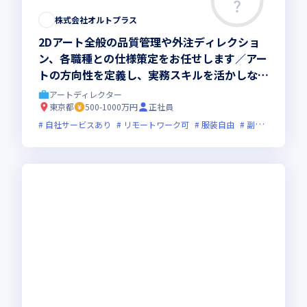
株式会社オルトプラス
2Dアート全般の品質管理や外注ディレクショ
ン、各職種との仕様策定をお任せします／アー
トの方向性を定義し、実務スキルを活かしなが
ら世界観づくりに深く携われます
アートディレクター
東京都
500-1000万円
正社員
自社サービスあり
リモートワーク可
服装自由
副業可
オン