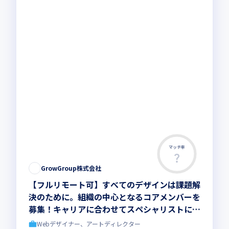
マッチ率
GrowGroup株式会社
【フルリモート可】すべてのデザインは課題解
決のために。組織の中心となるコアメンバーを
募集！キャリアに合わせてスペシャリストにも
マネージャーにもなれるポジション
Webデザイナー、アートディレクター