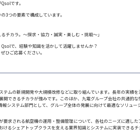
solです。
の3つの要素で構成しています。

えるチカラ。～探求・協力・誠実・楽しむ・挑戦～」
solで、経験や知識を活かして活躍しませんか？

、ぜひご応募ください。
ステムの新規開発や大規模改修などに取り組んでいます。長年の実績を
展開できるチカラが強みです。このほか、九電グループ会社の共通的な
情報システム部門として、グループ全体の発展に向けて最適なソリュー
が要求される航空機の運用・整備管理について、各社のニーズに適した
おけるシェアトップクラスを支える業界知識とシステムに実装できるチ