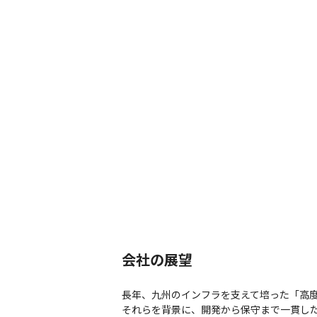
会社の展望
⻑年、九州のインフラを⽀えて培った「⾼度
それらを背景に、開発から保守まで⼀貫した