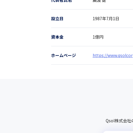
代表者氏名
廣渡 健
設立日
1987年7月1日
資本金
1億円
ホームページ
https://www.qsolcor
Qsol株式会社