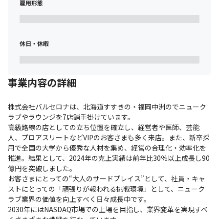
雇用形態
休日・休暇
事業内容の詳細
株式会社バルセロナは、北海道すすきの・福岡中洲のでニューク
ラブやラウンジを7店舗手掛けています。

高級路線の店としての立ち位置を確立し、経営者や医師、芸能
人、プロアスリートなどVIPのお客さまも多く来店。また、新卒採
用で全国の大学から優秀な人材を集め、経営の合理化・効率化を
推進。結果として、2024年の売上実績は前年比30％以上成長し90
億円を突破しました。

お客さまにとっての“大人のサードプレイス”として、社員・キャ
ストにとっての「頑張りが報われる挑戦環境」として、ニューク
ラブ業界の価値を向上すべく日々成長中です。

2030年にはNASDAQ市場での上場を目指し、業界変革を実現すべ