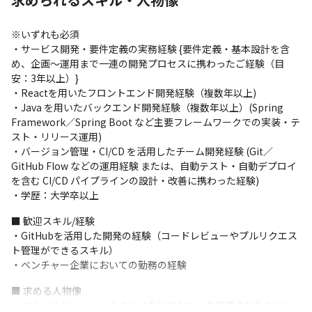
業界改革として当社外で本業界に残る、悪しき経営やマイナスイ
メージを改善しようと日々精進しています。

※いずれも必須

もし懸念点や不安点がありましたら遠慮なく面談時にご相談くだ
・サービス開発・要件定義の実務経験 {要件定義・基本設計を含
さい。
め、企画〜運用まで一連の開発プロセスに携わったご経験（目
安：3年以上）}

・Reactを用いたフロントエンド開発経験（複数年以上)

・Java を用いたバックエンド開発経験（複数年以上）(Spring 
Framework／Spring Boot など主要フレームワークでの実装・テ
スト・リリース運用)

・バージョン管理・CI/CD を活用したチーム開発経験 (Git／
GitHub Flow などの運用経験 または、自動テスト・自動デプロイ
を含む CI/CD パイプラインの設計・改善に携わった経験)

・学歴：大学卒以上
■ 歓迎スキル/経験

・GitHubを活用した開発の経験（コードレビューやプルリクエス
ト管理ができるスキル）

・ベンチャー企業においての勤務の経験
■ 求める人物像

・コミュニケーションスキルに長けており、各部署や社外などと