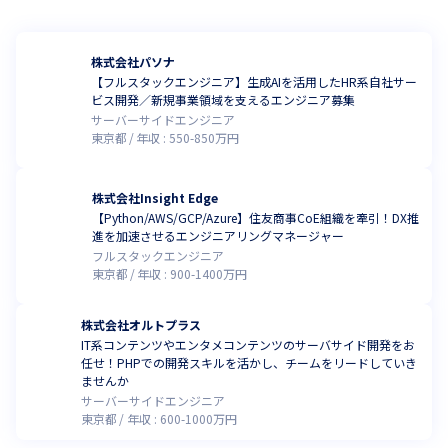
株式会社パソナ
【フルスタックエンジニア】生成AIを活用したHR系自社サー
ビス開発／新規事業領域を支えるエンジニア募集
サーバーサイドエンジニア
東京都
年収 :
550
-
850
万円
株式会社Insight Edge
【Python/AWS/GCP/Azure】住友商事CoE組織を牽引！DX推
進を加速させるエンジニアリングマネージャー
フルスタックエンジニア
東京都
年収 :
900
-
1400
万円
株式会社オルトプラス
IT系コンテンツやエンタメコンテンツのサーバサイド開発をお
任せ！PHPでの開発スキルを活かし、チームをリードしていき
ませんか
サーバーサイドエンジニア
東京都
年収 :
600
-
1000
万円