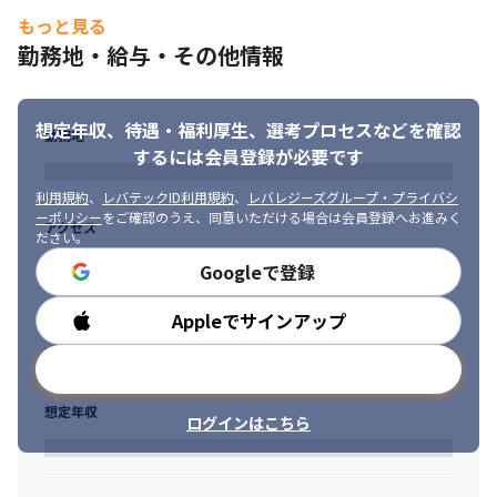
の調整やコミュニケーション経験が豊富な方

もっと見る
・BARCELONAとしての全体DXに対して、積極的にアクションで
勤務地・給与・その他情報
き、楽しむことができる方
想定年収、待遇・福利厚生、
選考プロセスなどを確認
勤務地
するには会員登録が必要です
利用規約
、
レバテックID利用規約
、
レバレジーズグループ・プライバシ
ーポリシー
をご確認のうえ、同意いただける場合は会員登録へお進みく
アクセス
ださい。
Googleで登録
Appleでサインアップ
勤務時間
メールアドレスで登録
想定年収
ログインはこちら