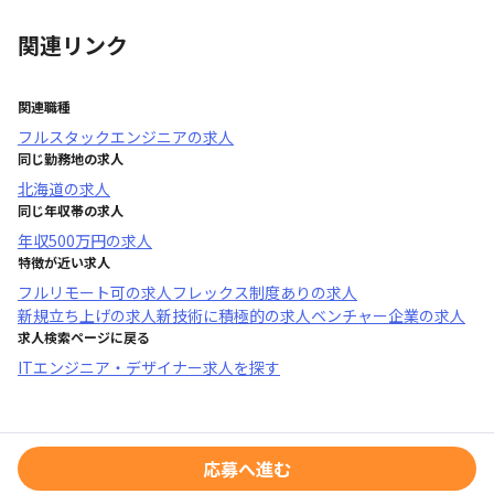
関連リンク
関連職種
フルスタックエンジニア
の求人
同じ勤務地の求人
北海道
の求人
同じ年収帯の求人
年収
500万円
の求人
特徴が近い求人
フルリモート可
の求人
フレックス制度あり
の求人
新規立ち上げ
の求人
新技術に積極的
の求人
ベンチャー企業
の求人
求人検索ページに戻る
ITエンジニア・デザイナー求人を探す
応募へ進む