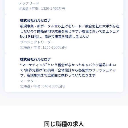
です
テックリード
北海道
年収 :
1320
-
1400
万円
株式会社バルセロナ
新規事業・新ポータル立ち上げをリード／競合他社に大手が存在
しないので開拓余地や成長を感じやすい環境において史上シェア
No.1を目指し、高速で事業を推進しませんか
プロジェクトリーダー
北海道
年収 :
1200
-
1500
万円
株式会社バルセロナ
“マーケティング”という概念がなかったキャバクラ業界におい
て“業界先駆け”に挑戦！全体設計から各施策のブラッシュアッ
プ、新規施策まで広範囲に携わっていただきます
マーケター
北海道
年収 :
540
-
1000
万円
同じ職種の求人