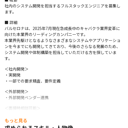
社内のシステム開発を担当するフルスタックエンジニアを募集し
ます。
■ 詳細

バルセロナは、2025年7月現在急成長中のキャバクラ業界変革に
向けた本業界のリーディングカンパニーです。

本業界先駆けとなるようなさまざまなシステムやアプリケーショ
ンを今までにも開発してきており、今後のさらなる発展のため、
システム開発や体制構築を担当していただける方を探していま
す。
＜社内開発＞

・実開発

・一部での要求精査、要件定義
＜外部開発＞

・外部開発ベンダー連携
＜面接時相談可能＞

当社はキャバクラ業界の改革を志す企業です。

もっと見る
当社自体、反社会的勢力との関係は一切ありませんし、違法行為
も一切していません。

求められるスキル・人物像