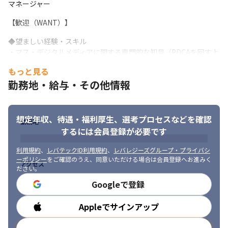
マネージャー
【歓迎（WANT）】
◆望ましい経験・スキル

・マス・デジタルメディアに関する専門的な知見（PDCAを回す上
での深い指標理解、など）

もっと見る
・オウンドメディアに関する専門的な知見（アクセス解析、サイ
勤務地・給与・その他情報
ト改善分析、など）

・データに基づくデジタルマーケティングPDCA改善実務経験

・データ分析のスキル（SQL/Pythonを用いたデータ抽出・加工・
集計等）

想定年収、待遇・福利厚生、
選考プロセスなどを確認
勤務地
・マーケティングテクノロジーの利活用スキル

するには会員登録が必要です
・ビジネスレベルの英語力
利用規約
、
レバテックID利用規約
、
レバレジーズグループ・プライバシ
ーポリシー
をご確認のうえ、同意いただける場合は会員登録へお進みく
アクセス
ださい。
Googleで登録
Appleでサインアップ
勤務時間