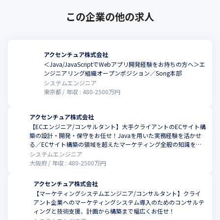
■ 教育体制

≪社員の成長を支える充実したトレーニング環境≫

この企業の他の求人
グローバルで統一されたトレーニングが数多くあり、社員
1人あたり年間約15%の時間をトレーニングに投資いただ
けます。

アクセンチュア株式会社
・Web上で受ける所属別・スキル別に用意されたトレー
＜Java/JavaScriptでWebアプリ開発経験をお持ちの方へ＞エ
ニング(20,000コース以上)

ンジニアリング組織オープンポジション／Song本部
・国内・海外で受ける所属別・スキル別に用意されたスク
システムエンジニア
東京都
年収 :
480
-
2500
万円
ール形式のトレーニング
アクセンチュア株式会社
【ECエンジニア/コンサルタント】大手クライアントのECサイト構
築の設計・開発・保守をお任せ！Javaを用いた実務経験を活かせ
る／ECサイト構築の領域を超えたマーケティング全般の知識を身
につけていきませんか（Song本部）
システムエンジニア
大阪府
年収 :
480
-
2500
万円
アクセンチュア株式会社
【マーケティングシステムエンジニア/コンサルタント】クライ
アント企業へのマーケティングシステム導入のためのコンサルテ
ィングと技術支援、計画から構築まで幅広くお任せ！