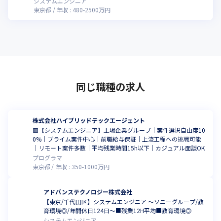
システムエンジニア
東京都
年収 :
480
-
2500
万円
同じ職種の求人
株式会社ハイブリッドテックエージェント
🟥【システムエンジニア】上場企業グループ｜案件選択自由度10
0%｜プライム案件中心｜前職給与保証｜上流工程への挑戦可能
｜リモート案件多数｜平均残業時間15h以下｜カジュアル面談OK
プログラマ
東京都
年収 :
350
-
1000
万円
アドバンステクノロジー株式会社
【東京/千代田区】システムエンジニア ～ソニーグループ/教
育環境◎/年間休日124日～■残業12H平均■教育環境◎
システムエンジニア