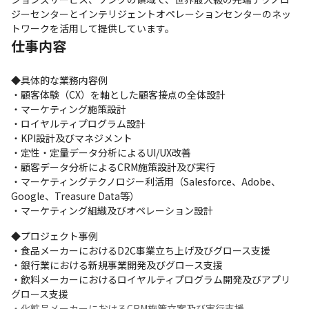
ジーセンターとインテリジェントオペレーションセンターのネッ
トワークを活用して提供しています。
仕事内容
◆具体的な業務内容例

・顧客体験（CX）を軸とした顧客接点の全体設計

・マーケティング施策設計

・ロイヤルティプログラム設計

・KPI設計及びマネジメント

・定性・定量データ分析によるUI/UX改善

・顧客データ分析によるCRM施策設計及び実行

・マーケティングテクノロジー利活用（Salesforce、Adobe、
Google、Treasure Data等）

・マーケティング組織及びオペレーション設計
◆プロジェクト事例

・食品メーカーにおけるD2C事業立ち上げ及びグロース支援

・銀行業における新規事業開発及びグロース支援

・飲料メーカーにおけるロイヤルティプログラム開発及びアプリ
グロース支援

・化粧品メーカーにおけるCRM施策立案及び実行支援
