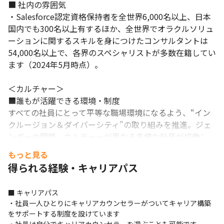
■ 社内の雰囲気

・Salesforce認定資格保持者を全世界6,000名以上、日本
国内でも300名以上有するほか、全世界でオラクルソリュ
ーションに関するスキルを身につけたコンサルタントは
54,000名以上で、各界のスペシャリストが多数在籍してい
ます（2024年5月時点）。

＜カルチャー＞

■誰もが活躍できる環境・制度 

すべての社員にとって平等な職場環境になるよう、“イン
クルージョン＆ダイバーシティ”の取り組みを推進。ジェ
ンダーや国籍、カルチャーが異なる多様な社員が協働し、
活躍しています。例えば、日本での女性社員数は全体の
もっと見る
38.1％、女性管理職数は全体の21.8％（ともに2023年12
得られる経験・キャリアパス
月現在）となっています。また、国連LGBTI企業行動基準
を支持し職場環境におけるインクルージョンを促進するな
■ キャリアパス

ど、誰もが平等に自分らしく働き、力を発揮できるよう尽
・社員一人ひとりにキャリアカウンセラーがついてキャリア構築
力しています。 

をサポートする制度を設けています
