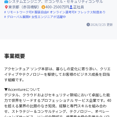
システムエンジニア、ITコンサル・セキュリティコンサル
東京都（赤羽橋駅）
400-2500万円
正社員
リモートワーク可
服装自由
オンライン選考可
フレックス制度あり
グローバル展開
女性エンジニアが活躍中
2026/3/25
更新
事業概要
アクセンチュア ソング本部は、暮らしの変化に寄り添い、クリエ
イティブやテクノロジーを駆使してお客様のビジネス成長を目指
す組織です。
▼Accentureについて

デジタル、クラウドおよびセキュリティ領域において卓越した能
力で世界をリードするプロフェッショナル サービス企業です。40
を超える業界の比類のなき知見、経験と専門スキルを組み合わ
せ、ストラテジー＆コンサルティング、テクノロジー、オペレー
ションズサービス、ソングの領域で、世界最大級の先端テクノロ