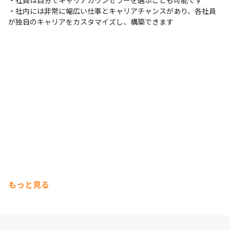
・社員は自分でキャリアカウンセラーを選ぶことも可能です

■Pride 

・社内には非常に幅広い仕事とキャリアチャンスがあり、各社員
独自の働き方改革を進めています 

が独自のキャリアをカスタマイズし、構築できます
全社員イノベーション活動として展開されている、組織風
土改革「Project PRIDE」。2015年からスタートし、社員
のワークスタイルの改善に繋がり、データとしても実施前
と比較して、離職率は半減、女性社員比率も向上しまし
た。アクセンチュアがお客様へのコンサルティングで培っ
てきた変革実現のナレッジや生産性向上を生むツール共有
が奨励され、アクセンチュアは継続的に自社に対してもイ
ノベーションを実現し続けています。 

■トークストレート 

Think Straight, Talk Straight 

“とことん考え抜き、ストレートに伝える”。立場に関わら
ず自分の考えを率直に発言することが歓迎される、アクセ
もっと見る
ンチュアのオープンなカルチャーを表す際によく使われる
言葉です。
