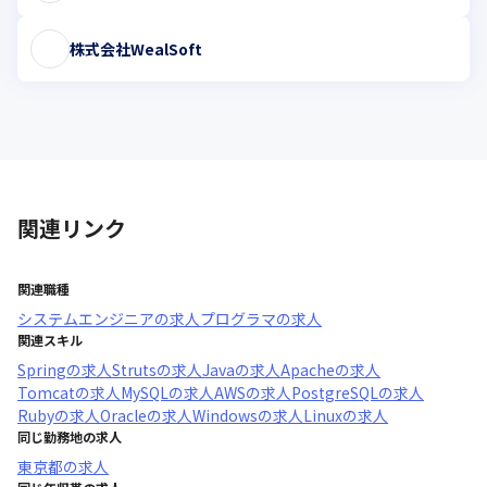
株式会社WealSoft
関連リンク
関連職種
システムエンジニア
の求人
プログラマ
の求人
関連スキル
Spring
の求人
Struts
の求人
Java
の求人
Apache
の求人
Tomcat
の求人
MySQL
の求人
AWS
の求人
PostgreSQL
の求人
Ruby
の求人
Oracle
の求人
Windows
の求人
Linux
の求人
同じ勤務地の求人
東京都
の求人