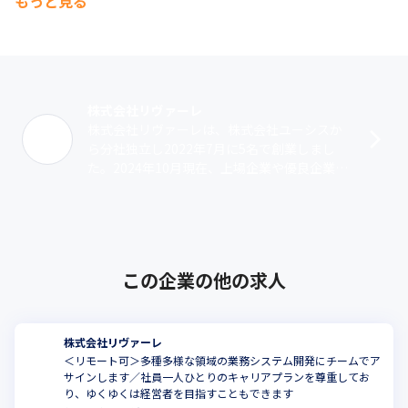
もっと見る
株式会社リヴァーレ
株式会社リヴァーレは、株式会社ユーシスか
ら分社独立し2022年7月に5名で創業しまし
た。2024年10月現在、上場企業や優良企業を
ターゲットにした基幹システムの設計・開
発・運用コンサルティングを行って･･･
この企業の他の求人
株式会社リヴァーレ
＜リモート可＞多種多様な領域の業務システム開発にチームでア
サインします／社員一人ひとりのキャリアプランを尊重してお
り、ゆくゆくは経営者を目指すこともできます