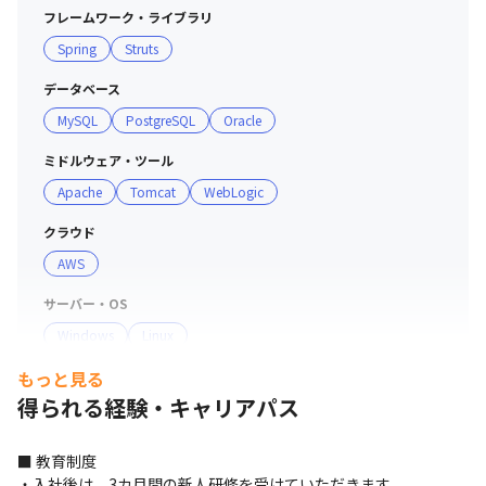
フレームワーク・ライブラリ
Spring
Struts
データベース
MySQL
PostgreSQL
Oracle
ミドルウェア・ツール
Apache
Tomcat
WebLogic
クラウド
AWS
サーバー・OS
Windows
Linux
もっと見る
開発手法
得られる経験・キャリアパス
アジャイル
ウォーターフォール
支給PC
■ 教育制度

Windows
・入社後は、3カ月間の新人研修を受けていただきます。
