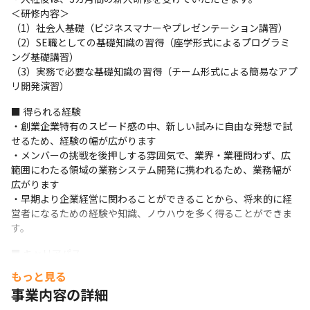
＜研修内容＞

（1）社会人基礎（ビジネスマナーやプレゼンテーション講習）

（2）SE職としての基礎知識の習得（座学形式によるプログラミ
ング基礎講習）

（3）実務で必要な基礎知識の習得（チーム形式による簡易なアプ
リ開発演習）
■ 得られる経験

・創業企業特有のスピード感の中、新しい試みに自由な発想で試
せるため、経験の幅が広がります

・メンバーの挑戦を後押しする雰囲気で、業界・業種問わず、広
範囲にわたる領域の業務システム開発に携われるため、業務幅が
広がります

・早期より企業経営に関わることができることから、将来的に経
営者になるための経験や知識、ノウハウを多く得ることができま
す。
■ キャリアパス

まずは開発チームのリーダーを目指します。

もっと見る
メンバーのやりたいことや向いていることを支援する風土です。
事業内容の詳細
開発チームのリーダー、マネージャーを経て、将来的には分社化