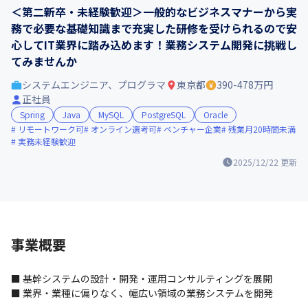
＜第二新卒・未経験歓迎＞一般的なビジネスマナーから実
務で必要な基礎知識まで充実した研修を受けられるので安
心してIT業界に踏み込めます！業務システム開発に挑戦し
てみませんか
システムエンジニア、プログラマ
東京都
390-478万円
正社員
Spring
Java
MySQL
PostgreSQL
Oracle
リモートワーク可
オンライン選考可
ベンチャー企業
残業月20時間未満
実務未経験歓迎
2025/12/22
更新
事業概要
■ 基幹システムの設計・開発・運用コンサルティングを展開

■ 業界・業種に偏りなく、幅広い領域の業務システムを開発