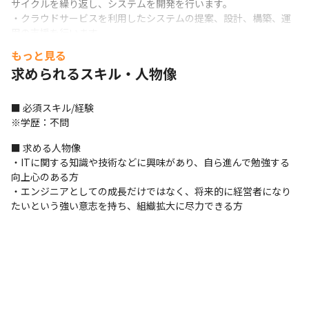
サイクルを繰り返し、システムを開発を行います。

・クラウドサービスを利用したシステムの提案、設計、構築、運
用の支援を行います。

・顧客の業務、既存システムの利用状況を分析の上、よりよいシ
もっと見る
ステムの活用方法やシステム自体の刷新をコンサルティングしま
求められるスキル・人物像
す。
■ 必須スキル/経験

※学歴：不問
■ 求める人物像

・ITに関する知識や技術などに興味があり、自ら進んで勉強する
向上心のある方

・エンジニアとしての成長だけではなく、将来的に経営者になり
たいという強い意志を持ち、組織拡大に尽力できる方