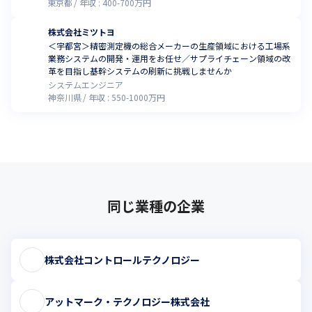
東京都
年収 :
400
-
700
万円
株式会社ミツトヨ
＜宇都宮＞精密測定機の総合メーカーの生産領域における工場系
業務システムの開発・運用をお任せ／サプライチェーン領域の改
革を目指し基幹システムの刷新に挑戦しませんか
システムエンジニア
神奈川県
年収 :
550
-
1000
万円
同じ業種の企業
株式会社コントロールテクノロジー
アットマーク・テクノロジー株式会社