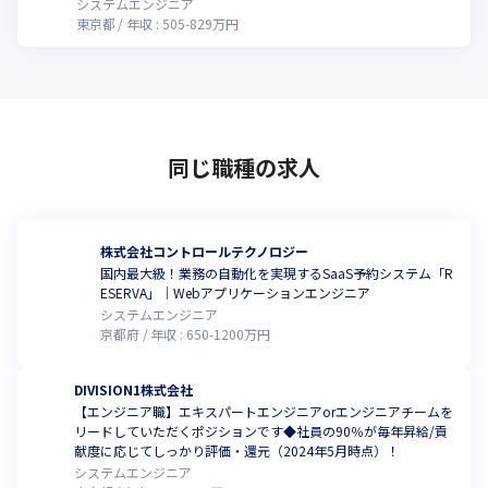
システムエンジニア
東京都
年収 :
505
-
829
万円
同じ職種の求人
株式会社コントロールテクノロジー
国内最大級！業務の自動化を実現するSaaS予約システム「R
ESERVA」｜Webアプリケーションエンジニア
システムエンジニア
京都府
年収 :
650
-
1200
万円
DIVISION1株式会社
【エンジニア職】エキスパートエンジニアorエンジニアチームを
リードしていただくポジションです◆社員の90％が毎年昇給/貢
献度に応じてしっかり評価・還元（2024年5月時点）！
システムエンジニア