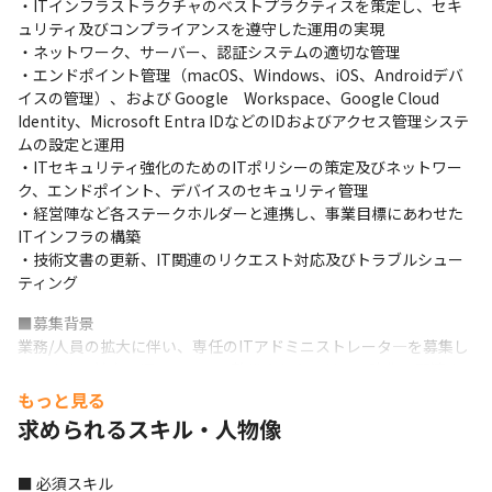
・ITインフラストラクチャのベストプラクティスを策定し、セキ
ュリティ及びコンプライアンスを遵守した運⽤の実現 

・ネットワーク、サーバー、認証システムの適切な管理 

・エンドポイント管理（macOS、Windows、iOS、Androidデバ
イスの管理）、および Google　Workspace、Google Cloud 
Identity、Microsoft Entra IDなどのIDおよびアクセス管理システ
ムの設定と運⽤ 

・ITセキュリティ強化のためのITポリシーの策定及びネットワー
ク、エンドポイント、デバイスのセキュリティ管理 

・経営陣など各ステークホルダーと連携し、事業⽬標にあわせた
ITインフラの構築 

・技術⽂書の更新、IT関連のリクエスト対応及びトラブルシュー
ティング
■募集背景

業務/人員の拡大に伴い、専任のITアドミニストレータ―を募集し
ています。社内のITインフラの整備やセキュリティ強化に関連す
る業務をお任せします。

もっと見る
(現在は、ソフトウェアエンジニアがCorporate ITの業務を兼務
求められるスキル・人物像
中)
■ 必須スキル
