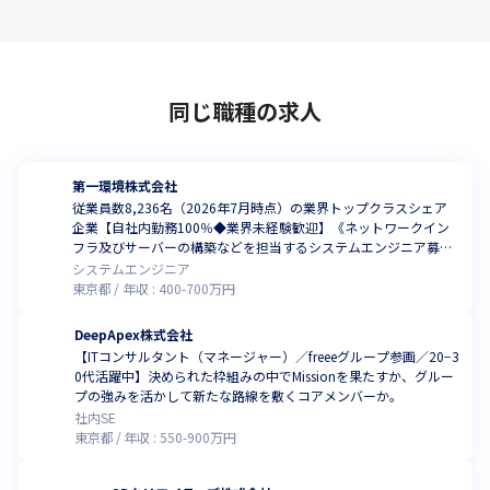
同じ職種の求人
第一環境株式会社
従業員数8,236名（2026年7月時点）の業界トップクラスシェア
企業【⾃社内勤務100％◆業界未経験歓迎】《ネットワークイン
フラ及びサーバーの構築などを担当するシステムエンジニア募
集》
システムエンジニア
東京都
年収 :
400
-
700
万円
DeepApex株式会社
【ITコンサルタント（マネージャー）／freeeグループ参画／20−3
0代活躍中】決められた枠組みの中でMissionを果たすか、グルー
プの強みを活かして新たな路線を敷くコアメンバーか。
社内SE
東京都
年収 :
550
-
900
万円