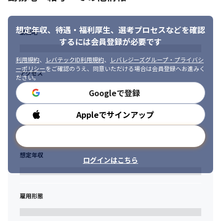
想定年収、待遇・福利厚生、
選考プロセスなどを確認
勤務地
するには会員登録が必要です
利用規約
、
レバテックID利用規約
、
レバレジーズグループ・プライバシ
ーポリシー
をご確認のうえ、同意いただける場合は会員登録へお進みく
アクセス
ださい。
Googleで登録
Appleでサインアップ
勤務時間
メールアドレスで登録
想定年収
ログインはこちら
雇用形態