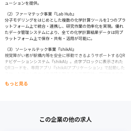
ューションを提供。
（2）ファーマテック事業『Lab Hub』

分子モデリングをはじめとした複数の化学計算ツールを1つのプラ
ットフォーム上で統合・連携し、研究作業の効率化を実現。優れ
たデータ管理システムにより、全ての化学計算結果データは同プ
ラットフォーム上で保存・共有・活用が可能に。
（3）ソーシャルテック事業『shikAI』

視覚障がい者が駅構内等を安全に移動できるようサポートするQR
ナビゲーションシステム『shikAI』。点字ブロックに表示された
QRコードを、専用アプリ『shikAIアプリケーション』で起動した
スマートフォンのカメラで読み取ることで現在地～目的地までの
正確な移動ルートを導き出し、音声で目的地までナビゲート。そ
もっと見る
れぞれのQRコードには正確な位置情報が紐付けられており、迷う
ことなく安全に目的に向かえるよう支援。既に東京メトロの一部
の駅や、東京都豊島区等に導入され、現在は視覚障がい者以外の
方も利用可能なサービス。
この企業の他の求人