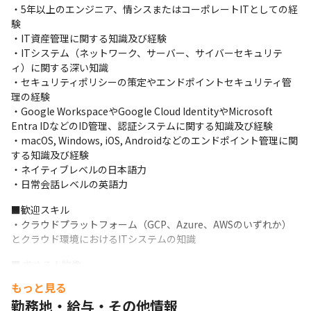
・5年以上のエンジニア、情シスまたはコーポレートITとしての経
験 

・IT資産管理に関する知識及び経験 

・ITシステム（ネットワーク、サーバー、サイバーセキュリテ
ィ）に関する深い知識 

・セキュリティポリシーの策定やエンドポイントセキュリティ管
理の経験 

・Google WorkspaceやGoogle Cloud IdentityやMicrosoft 
Entra IDなどのID管理、認証システムに関する知識及び経験 

・macOS, Windows, iOS, Androidなどのエンドポイント管理に関
する知識及び経験 

・ネイティブレベルの⽇本語⼒

・日常会話レベルの英語力
■歓迎スキル

・クラウドプラットフォーム（GCP、Azure、AWSのいずれか）
とクラウド環境におけるITシステムの知識
■ 求める人物像

・スタートアップ環境での柔軟な対応力
もっと見る
勤務地・給与・その他情報