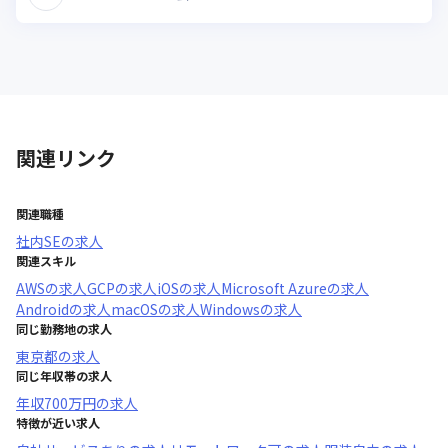
関連リンク
関連職種
社内SE
の求人
関連スキル
AWS
の求人
GCP
の求人
iOS
の求人
Microsoft Azure
の求人
Android
の求人
macOS
の求人
Windows
の求人
同じ勤務地の求人
東京都
の求人
同じ年収帯の求人
年収
700万円
の求人
特徴が近い求人