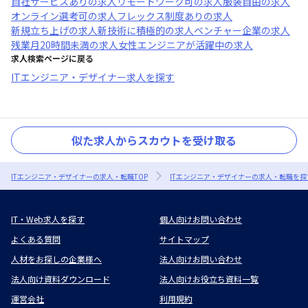
自社サービスあり
の求人
リモートワーク可
の求人
服装自由
の求人
オンライン選考可
の求人
フレックス制度あり
の求人
新規立ち上げ
の求人
新技術に積極的
の求人
ベンチャー企業
の求人
残業月20時間未満
の求人
女性エンジニアが活躍中
の求人
求人検索ページに戻る
ITエンジニア・デザイナー求人を探す
似た求人からスカウトを受け取る
ITエンジニア・デザイナーの求人・転職TOP
ITエンジニア・デザイナーの求人・転職を探
IT・Web求人を探す
個人向けお問い合わせ
よくある質問
サイトマップ
人材をお探しの企業様へ
法人向けお問い合わせ
法人向け資料ダウンロード
法人向けお役立ち資料一覧
運営会社
利用規約