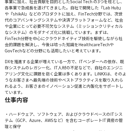
事業に加え、社会貢献を目的としたSocial Tech の3つを柱とし、
各事業で急成長を遂げてきました。自社で開発した『Lab Hub』
や『shikAI』などのプロダクトに加え、FinTech分野では、次世
代のコアバンキングシステムや決済プラットフォームなど、社会
や企業にとって必要不可欠なシステム（ミッションクリティカル
なシステム）のモダナイズ化に挑戦しています。まずは、
FinTech分野を中心にクラウドネイティブ技術を駆使しながら社
会的課題を解決し、今後は培った知識をHealthcareTechや
GovTechなどの分野にも活用したいと考えています。
DXを推進する企業が増えている一方で、ITベンダーへの依存、既
存システムのレガシー化、IT人材の不足などで、自社のエンジニ
アリング文化に課題を抱く企業は多くあります。LiNKXは、そのよ
うなお客さまへ最先端の技術やベストプラクティスを取り入れら
れるよう、お客さまのイノベーション促進と内製化をサポートし
ています。
仕事内容
・ハードウェア、ソフトウェア、およびクラウドベースのITシス
テム（GCP、Azure、AWSなど）を含むコーポレートIT資産の管
理と保守 
