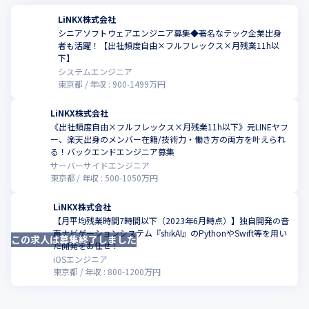
LiNKX株式会社
シニアソフトウェアエンジニア募集◆著名なテック企業出身
者も活躍！【出社頻度自由×フルフレックス×月残業11h以
こ
下】
システムエンジニア
東京都
年収 :
900
-
1499
万円
LiNKX株式会社
《出社頻度自由×フルフレックス×月残業11h以下》元LINEヤフ
ー、楽天出身のメンバー在籍/技術力・働き方の両方を叶えられ
こ
る！バックエンドエンジニア募集
サーバーサイドエンジニア
東京都
年収 :
500
-
1050
万円
LiNKX株式会社
【月平均残業時間7時間以下（2023年6月時点）】独自開発の音
声ナビゲーションシステム『shikAI』のPythonやSwift等を用い
この求人は募集終了しました
こ
た開発をお任せ！
iOSエンジニア
東京都
年収 :
800
-
1200
万円