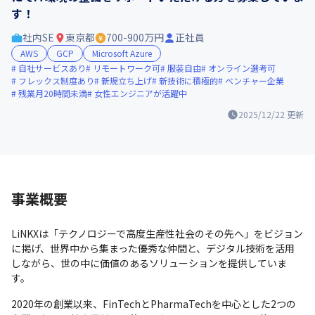
す！
社内SE
東京都
700-900万円
正社員
AWS
GCP
Microsoft Azure
自社サービスあり
リモートワーク可
服装自由
オンライン選考可
フレックス制度あり
新規立ち上げ
新技術に積極的
ベンチャー企業
残業月20時間未満
女性エンジニアが活躍中
2025/12/22
更新
事業概要
LiNKXは「テクノロジーで高度生産性社会のその先へ」をビジョン
に掲げ、世界中から集まった優秀な仲間と、デジタル技術を活用
しながら、世の中に価値のあるソリューションを提供していま
す。
2020年の創業以来、FinTechとPharmaTechを中心とした2つの