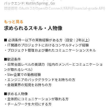
バックエンド: Kotlin/Spring , Go

認証認可: OAuth 2.0/OpenID Connect/FAPI(Financial-grade API)
例2: 大手金融機関のオンライン完結型金融サービスの新規開発

もっと見る
フロントエンド: TypeScript/Vue.js

求められるスキル・人物像
バックエンド: C#/.Net Core, ASP.NET

認証認可: OAuth 2.0
■ 必須条件ー以下の実務経験がある方（目安：2年以上）

・IT関連のプロジェクトにおけるコンサルティング経験

・プロジェクト管理および優れたコミュニケーションスキル
■歓迎条件

・日常会話レベルの英語力（社内のメンバーとコミュニケーショ
ンが取れるレベル）

・SIer企業での勤務経験

・エンジニアのバックグラウンドをお持ちの方

・金融業界の知見をお持ちの方
■求める人物像

・主体的にコミュニケーションが取れる方

・チームワークを大切にする方