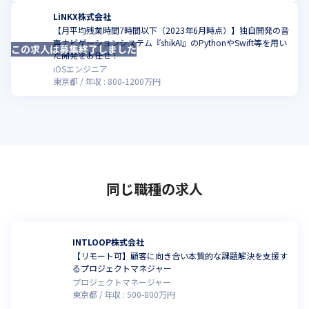
LiNKX株式会社
【月平均残業時間7時間以下（2023年6月時点）】独自開発の音
声ナビゲーションシステム『shikAI』のPythonやSwift等を用い
この求人は募集終了しました
こ
た開発をお任せ！
iOSエンジニア
東京都
年収 :
800
-
1200
万円
同じ職種の求人
INTLOOP株式会社
【リモート可】顧客に向き合い本質的な課題解決を支援す
るプロジェクトマネジャー
プロジェクトマネージャー
東京都
年収 :
500
-
800
万円