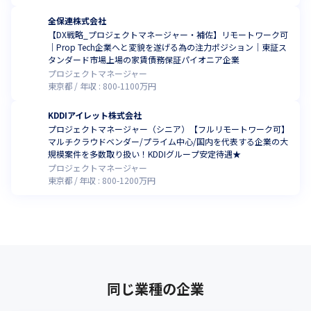
全保連株式会社
【DX戦略_プロジェクトマネージャー・補佐】リモートワーク可
｜Prop Tech企業へと変貌を遂げる為の注力ポジション｜東証ス
タンダード市場上場の家賃債務保証パイオニア企業
プロジェクトマネージャー
東京都
年収 :
800
-
1100
万円
KDDIアイレット株式会社
プロジェクトマネージャー（シニア）【フルリモートワーク可】
マルチクラウドベンダー/プライム中心/国内を代表する企業の大
規模案件を多数取り扱い！KDDIグループ安定待遇★
プロジェクトマネージャー
東京都
年収 :
800
-
1200
万円
同じ業種の企業