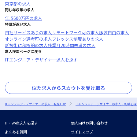
東京都
の求人
同じ年収帯の求人
年収
600万円
の求人
特徴が近い求人
自社サービスあり
の求人
リモートワーク可
の求人
服装自由
の求人
オンライン選考可
の求人
フレックス制度あり
の求人
新技術に積極的
の求人
残業月20時間未満
の求人
求人検索ページに戻る
ITエンジニア・デザイナー求人を探す
似た求人からスカウトを受け取る
ITエンジニア・デザイナーの求人・転職TOP
ITエンジニア・デザイナーの求人・転職を探
IT・Web求人を探す
個人向けお問い合わせ
よくある質問
サイトマップ