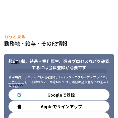
もっと見る
勤務地・給与・その他情報
想定年収、待遇・福利厚生、
選考プロセスなどを確認
勤務地
するには会員登録が必要です
利用規約
、
レバテックID利用規約
、
レバレジーズグループ・プライバシ
ーポリシー
をご確認のうえ、同意いただける場合は会員登録へお進みく
アクセス
ださい。
Googleで登録
Appleでサインアップ
勤務時間