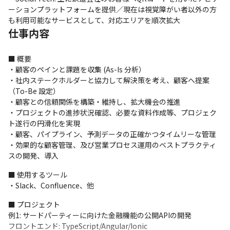
ーションプラットフォームを提供／現在は視覚障がい者以外の方
も利用可能なサービスとして、対応エリアを順次拡大
仕事内容
■ 概要

・顧客のペインと課題を収集 (As-Is 分析）

・社内ステークホルダーと協力して解決策を考え、顧客へ提案
（To-Be 設定）

・顧客との信頼関係を構築・維持し、拡大機会の推進

・プロジェクトの進捗状況確認、必要な資料作成等、プロジェク
ト遂行の円滑化を実現

・顧客、パイプライン、予測データの正確かつタイムリーな管理

・効果的な顧客管理、及び営業プロセス運用のベストプラクティ
スの開発、導入
■ 使用するツール

・Slack、Confluence、他
■ プロジェクト

例1: サードパーティーに向けた金融機能の公開APIの開発

フロントエンド: TypeScript/Angular/Ionic
