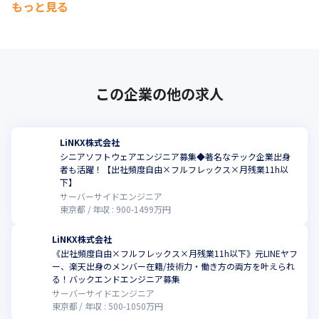
もっと見る
この企業の他の求人
LiNKX株式会社
シニアソフトウェアエンジニア募集◆著名なテック企業出身
者も活躍！【出社頻度自由×フルフレックス×月残業11h以
こ
下】
サーバーサイドエンジニア
東京都
年収 :
900
-
1499
万円
LiNKX株式会社
《出社頻度自由×フルフレックス×月残業11h以下》元LINEヤフ
ー、楽天出身のメンバー在籍/技術力・働き方の両方を叶えられ
こ
る！バックエンドエンジニア募集
サーバーサイドエンジニア
東京都
年収 :
500
-
1050
万円