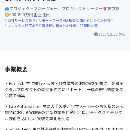
プロジェクトマネージャー、プロジェクトリーダー
東京都
600-800万円
正社員
自社サービスあり
リモートワーク可
服装自由
オンライン選考可
フレックス制度あり
新技術に積極的
残業月20時間未満
2025/12/22
更新
事業概要
・FinTech: 主に銀行・保険・証券業界のお客様を対象に、金融デ
ジタルプロダクトの開発を強力にサポート／ 一連の銀行機能を高
品質で構築
・Lab Automation: 主に大手製薬、化学メーカーのお客様の研究
開発における実験等の定型作業を自動化／ロボティクスとデジタ
ル技術を活用し、実験効率化を促進
・Social Tech: 主に鉄道会社のお客様へQRコードを用いたナビゲ