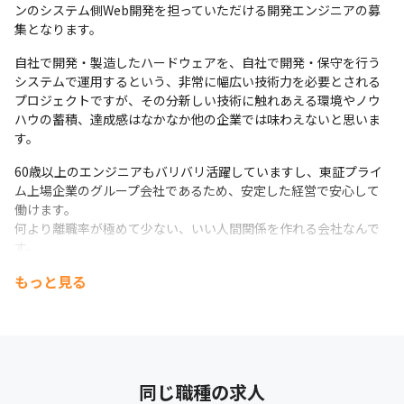
ンのシステム側Web開発を担っていただける開発エンジニアの募
集となります。
自社で開発・製造したハードウェアを、自社で開発・保守を行う
システムで運用するという、非常に幅広い技術力を必要とされる
プロジェクトですが、その分新しい技術に触れあえる環境やノウ
ハウの蓄積、達成感はなかなか他の企業では味わえないと思いま
す。
60歳以上のエンジニアもバリバリ活躍していますし、東証プライ
ム上場企業のグループ会社であるため、安定した経営で安心して
働けます。

何より離職率が極めて少ない、いい人間関係を作れる会社なんで
す。
もっと見る
あなたの情熱と力を、私達の新しい製品に注ぎ込んでください！
同じ職種の求人