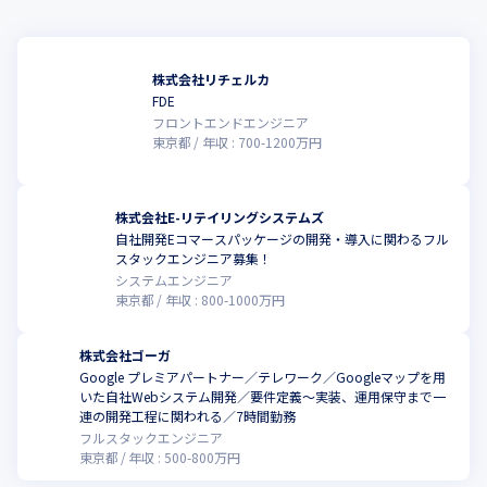
株式会社リチェルカ
FDE
フロントエンドエンジニア
東京都
年収 :
700
-
1200
万円
株式会社E-リテイリングシステムズ
自社開発Eコマースパッケージの開発・導入に関わるフル
スタックエンジニア募集！
システムエンジニア
東京都
年収 :
800
-
1000
万円
株式会社ゴーガ
Google プレミアパートナー／テレワーク／Googleマップを用
いた自社Webシステム開発／要件定義～実装、運用保守まで一
連の開発工程に関われる／7時間勤務
フルスタックエンジニア
東京都
年収 :
500
-
800
万円