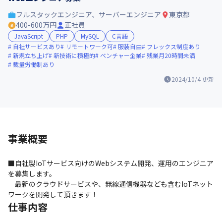
フルスタックエンジニア、サーバーエンジニア
東京都
400-600万円
正社員
JavaScript
PHP
MySQL
C言語
自社サービスあり
リモートワーク可
服装自由
フレックス制度あり
新規立ち上げ
新技術に積極的
ベンチャー企業
残業月20時間未満
裁量労働制あり
2024/10/4
更新
事業概要
■自社製IoTサービス向けのWebシステム開発、運用のエンジニア
を募集します。

　最新のクラウドサービスや、無線通信機器なども含むIoTネット
ワークを開発して頂きます！
仕事内容