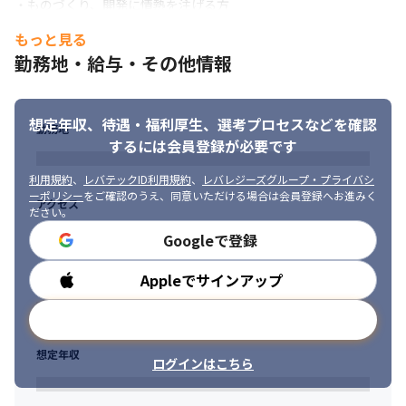
・ものづくり、開発に情熱を注げる方

・いくつになっても好奇心を失わない方
もっと見る
・できればコミュニケーション力

勤務地・給与・その他情報
・できればマネージメント力
想定年収、待遇・福利厚生、
選考プロセスなどを確認
勤務地
するには会員登録が必要です
利用規約
、
レバテックID利用規約
、
レバレジーズグループ・プライバシ
ーポリシー
をご確認のうえ、同意いただける場合は会員登録へお進みく
アクセス
ださい。
Googleで登録
Appleでサインアップ
勤務時間
メールアドレスで登録
想定年収
ログインはこちら