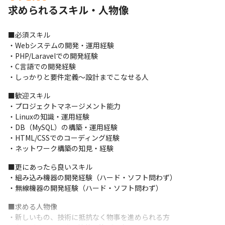
求められるスキル・人物像
のスマートデバイスの運用をつかさどるシステムであり、無線技
術を駆使して全国のマンションをつなぎ、新しいDXのかたちを提
案する画期的な製品です。
■必須スキル

・Webシステムの開発・運用経験

■この仕事の魅力

・PHP/Laravelでの開発経験

・マイコンレベルのハードウェア、無線技術、モーター制御、LTE
・C言語での開発経験

通信、LPWA通信など、様々な技術に直接触れた上で、自身のアイ
・しっかりと要件定義～設計までこなせる人
ディアを形にできるWeb開発は、分業化された現在の開発手法で
はなかなか味わえない醍醐味です。

■歓迎スキル

ものづくりに興味があるWebエンジニアはとても理想的な環境だ
・プロジェクトマネージメント能力

と思います。

・Linuxの知識・運用経験

・のんびりした社風のなかで、ゆったりと自分のペースで仕事に
・DB（MySQL）の構築・運用経験

取り組むことができます。

・HTML/CSSでのコーディング経験

・様々な技術をもったスタッフがそろっていますので、皆で助け
・ネットワーク構築の知見・経験
合いながら一つのプロジェクトを推進する喜びも味わえます。
■更にあったら良いスキル

・組み込み機器の開発経験（ハード・ソフト問わず）

・無線機器の開発経験（ハード・ソフト問わず）
■求める人物像

・新しいもの、技術に抵抗なく物事を進められる方
