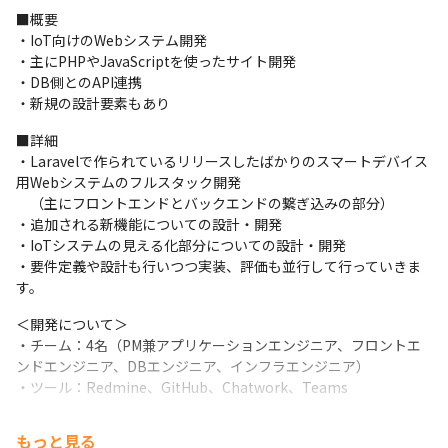
■概要

・IoT向けのWebシステム開発

・主にPHPやJavaScriptを使ったサイト開発

・DB側とのAPI連携

・新規の設計要素もあり
■詳細

・Laravelで作られているリリースしたばかりのスマートデバイス
用Webシステムのフルスタック開発

　（主にフロントエンドとバックエンドの繋ぎ込みの部分）

・追加される新機能についての設計・開発

・IoTシステムの見える化部分についての設計・開発

・要件定義や設計も行いつつ実装、評価も並行して行っていきま
す。
＜開発について＞

・チーム：4名（PM兼アプリケーションエンジニア、フロントエ
ンドエンジニア、DBエンジニア、インフラエンジニア）

・ツール：Redmine、GitHub、Chatwork、Teams
＜プロダクトについて＞

もっと見る
・担当していただく、スマートデバイス用システムは、自社開発