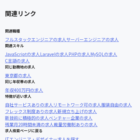
関連リンク
関連職種
フルスタックエンジニア
の求人
サーバーエンジニア
の求人
関連スキル
JavaScript
の求人
Laravel
の求人
PHP
の求人
MySQL
の求人
C言語
の求人
同じ勤務地の求人
東京都
の求人
同じ年収帯の求人
年収
400万円
の求人
特徴が近い求人
自社サービスあり
の求人
リモートワーク可
の求人
服装自由
の求人
フレックス制度あり
の求人
新規立ち上げ
の求人
新技術に積極的
の求人
ベンチャー企業
の求人
残業月20時間未満
の求人
裁量労働制あり
の求人
求人検索ページに戻る
ITエンジニア・デザイナー求人を探す