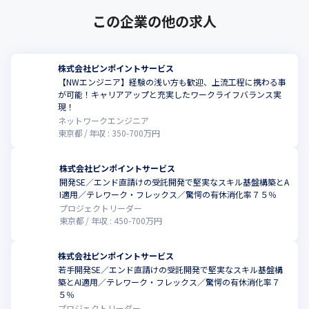
この企業の他の求人
株式会社ピンポイントサービス
【NWエンジニア】経験の浅い方も歓迎、上流工程に携わる事
が可能！キャリアアップと充実したワークライフバランス実
現！
ネットワークエンジニア
東京都
年収 :
350
-
700
万円
株式会社ピンポイントサービス
開発SE／エンド直請けの受託開発で堅実なスキル基盤構築とA
I適用／テレワーク・フレックス／驚愕の有休消化率７５％
プロジェクトリーダー
東京都
年収 :
450
-
700
万円
株式会社ピンポイントサービス
若手開発SE／エンド直請けの受託開発で堅実なスキル基盤構
築とAI適用／テレワーク・フレックス／驚愕の有休消化率７
５％
プロジェクトリーダー