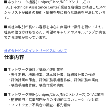
■ネットワーク機器(Juniper/Cisco/NEC IXシリーズ)の
TAC(Technical Assistance Center)業務を各機器に精通したスペ
シャリストが最新の技術・情報を基に様々な課題を解決していま
す。
■当社は取引が長いお客様を中心に直請けで案件を頂いており、
社員の働き方はもちろん、希望のキャリアやスキルアップが実現
できる環境が整っています。
株式会社ピンポイントサービスについて
仕事内容
■ネットワーク設計／構築／運用業務

　・要件定義、機器提案、基本設計書、詳細設計書の作成

　・評価計画の策定、評価試験手順書作成、評価試験の実施

　・構築手順書作成、構築作業の実施
■ネットワーク機器(Juniper/Cisco/NEC IXシリーズ)のTAC業務

　・監視部門／営業部門からの技術的エスカレーション対応

　・ソフトウェア不具合の調査、客先報告