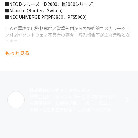
■NEC IXシリーズ（IX2000、IX3000シリーズ）

■Alaxala（Router、Switch）

■NEC UNIVERGE PF(PF6800、PFS5000)
ＴＡＣ業務では監視部門／営業部門からの技術的エスカレーショ
ン対応やソフトウェア不具合の調査、客先報告等が主な業務とな
ります。

様々なテーマに対し同様の環境を構築しての検証や過去の事象参
もっと見る
照、メーカーとのやり取り等を含めて、その業務範囲は広く、ま
た最新の技術、情報を駆使して課題の解決を行います。
請負業務でもＴＡＣ業務でもキャリアに応じた業務アサインを行
い、また指導もできるため、無理のない形でスキルアップが可能
です。また実機にも触れながら勉強や作業ができる環境となって
株式会社ピンポイントサービス
います。
株式会社ピンポイントサービスは創業当初か
また会社としては安心・安全な組織・サービスを実現するための
ら電子機器、自動車部品メーカー、官公庁、
体制構築を行いISO27001、ISO27017（クラウドサービス向け）
医療IT会社を主要顧客とし直請けのSI事業を
を取得しています。
行っています。特にその品質と技術力の高さ
から一つひとつの顧客に深耕拡大しなが･･･