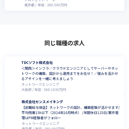
東京都
年収 :
380
-
500
万円
同じ職種の求人
TDCソフト株式会社
＜関西＞インフラ／クラウドエンジニアとしてサーバーやネッ
トワークの構築、設計から運用までをお任せ！／強みを活かせ
るアサインを一緒に考えましょう
ネットワークエンジニア
大阪府
年収 :
560
-
1030
万円
株式会社センスメイキング
【前職給与保証】ネットワークの設計、構築経験が活かせます/
平均残業15h以下（2024年10月時点） /年間休日125日/案件管
理はPM経験者がフォロー
ネットワークエンジニア
東京都
年収 :
360
-
600
万円