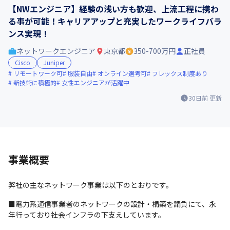
【NWエンジニア】経験の浅い方も歓迎、上流工程に携わ
る事が可能！キャリアアップと充実したワークライフバラ
ンス実現！
ネットワークエンジニア
東京都
350-700万円
正社員
Cisco
Juniper
リモートワーク可
服装自由
オンライン選考可
フレックス制度あり
新技術に積極的
女性エンジニアが活躍中
30日前
更新
事業概要
弊社の主なネットワーク事業は以下のとおりです。
■電力系通信事業者のネットワークの設計・構築を請負にて、永
年行っており社会インフラの下支えしています。