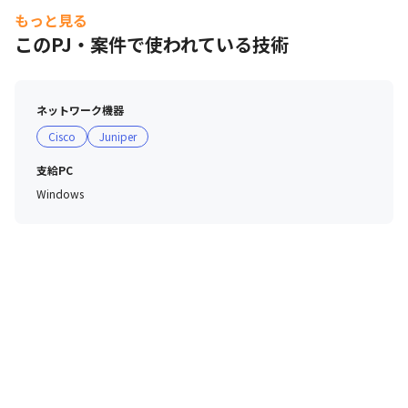
　　・仕事初め、仕事納め、全社会（新年度初め）

もっと見る
　　・各種社内イベント

このPJ・案件で使われている技術
■教育・研修制度

・スキルに応じた技術研修の提示・受講推進、受講費用負
ネットワーク機器
担

Cisco
Juniper
・資格取得支援（受験料負担）、資格手当支給

・ITSSキャリアフレームを用いた資格マップ、考課項
支給PC
目・等級マップによるキャリア明示化
Windows