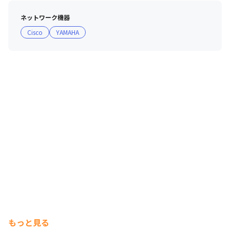
・TCBグループのクリニックでの社割があり、美容医療を
ネットワーク機器
気軽に利用できます
Cisco
YAMAHA
もっと見る