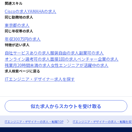
関連スキル
Cisco
の求人
YAMAHA
の求人
同じ勤務地の求人
東京都
の求人
同じ年収帯の求人
年収
300万円
の求人
特徴が近い求人
自社サービスあり
の求人
服装自由
の求人
副業可
の求人
オンライン選考可
の求人
面接1回
の求人
ベンチャー企業
の求人
残業月20時間未満
の求人
女性エンジニアが活躍中
の求人
求人検索ページに戻る
ITエンジニア・デザイナー求人を探す
似た求人からスカウトを受け取る
ITエンジニア・デザイナーの求人・転職TOP
ITエンジニア・デザイナーの求人・転職を探