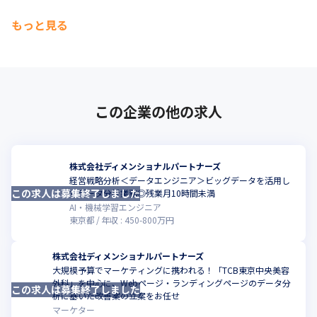
もっと見る
この企業の他の求人
株式会社ディメンショナルパートナーズ
経営戦略分析＜データエンジニア＞ビッグデータを活用し
この求人は募集終了しました
こ
たデータ分析業務◎残業月10時間未満
AI・機械学習エンジニア
東京都
年収 :
450
-
800
万円
株式会社ディメンショナルパートナーズ
大規模予算でマーケティングに携われる！「TCB東京中央美容
外科」を中心に、Webページ・ランディングページのデータ分
この求人は募集終了しました
こ
析に基いた改善案の立案をお任せ
マーケター