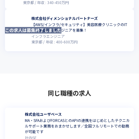
東京都
年収 :
340
-
450
万円
株式会社ディメンショナルパートナーズ
【AWS/インフラ/セキュリティ】美容医療クリニックのIT
この求人は募集終了しました
こ
基盤を支えるエンジニアを募集！
インフラエンジニア
東京都
年収 :
400
-
600
万円
同じ職種の求人
株式会社ユーザベース
MA・SFAおよびFORCASとのAPIの連携をはじめとしたテクニカ
ルサポート業務をおまかせします／全国フルリモートでの勤務
が可能です
社内SE