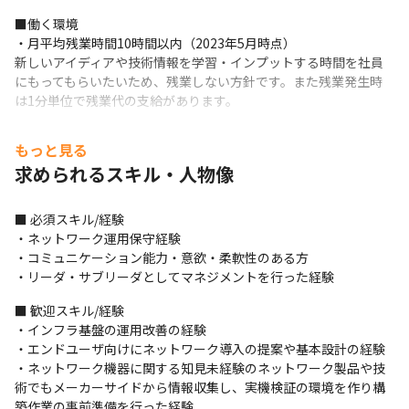
■働く環境

・月平均残業時間10時間以内（2023年5月時点）

新しいアイディアや技術情報を学習・インプットする時間を社員
にもってもらいたいため、残業しない方針です。また残業発生時
は1分単位で残業代の支給があります。
・女性が働きやすい・活躍できる

もっと見る
社内の7割を女性が占めています（2023年5月時点）。管理職を務
求められるスキル・人物像
める女性も多く、女性のキャリア形成を会社としても積極的に応
援しています。
■ 必須スキル/経験

・美容医療社割制度

・ネットワーク運用保守経験

TCBグループのクリニックを割引価格で利用できます。
・コミュニケーション能力・意欲・柔軟性のある方

・リーダ・サブリーダとしてマネジメントを行った経験
・1on1

年に4度、1on1を通じてキャリアを考えていきます。

■ 歓迎スキル/経験

メンバーに応じてメディカルフロンティアでやるべきこと、求め
・インフラ基盤の運用改善の経験

られていること、今後のキャリアにおいて進んでいきたい方向性
・エンドユーザ向けにネットワーク導入の提案や基本設計の経験

を話し合う機会があります。
・ネットワーク機器に関する知見未経験のネットワーク製品や技
術でもメーカーサイドから情報収集し、実機検証の環境を作り構
・上長と相談の上で発信しやすい環境

築作業の事前準備を行った経験
当ポジションの上長は、より良いネットワーク環境を作っていく