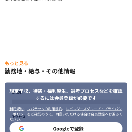
ための提案を受付しております！

提案次第で弊社の成長の発展になるため是非相談ください。
もっと見る
勤務地・給与・その他情報
想定年収、待遇・福利厚生、
選考プロセスなどを確認
勤務地
するには会員登録が必要です
利用規約
、
レバテックID利用規約
、
レバレジーズグループ・プライバシ
ーポリシー
をご確認のうえ、同意いただける場合は会員登録へお進みく
アクセス
ださい。
Googleで登録