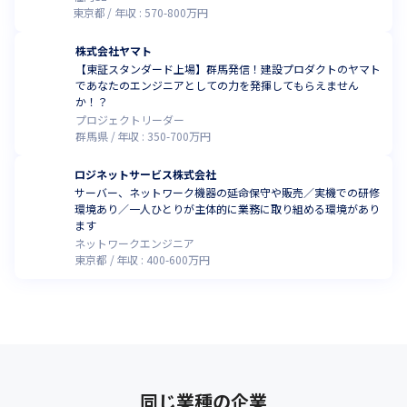
東京都
年収 :
570
-
800
万円
株式会社ヤマト
【東証スタンダード上場】群馬発信！建設プロダクトのヤマト
であなたのエンジニアとしての力を発揮してもらえません
か！？
プロジェクトリーダー
群馬県
年収 :
350
-
700
万円
ロジネットサービス株式会社
サーバー、ネットワーク機器の延命保守や販売／実機での研修
環境あり／一人ひとりが主体的に業務に取り組める環境があり
ます
ネットワークエンジニア
東京都
年収 :
400
-
600
万円
同じ業種の企業