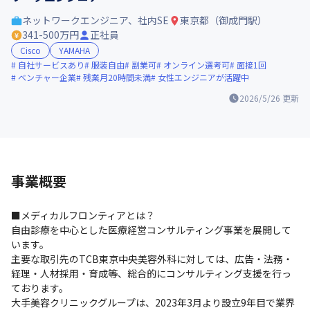
ネットワークエンジニア、社内SE
東京都（御成門駅）
341-500万円
正社員
Cisco
YAMAHA
自社サービスあり
服装自由
副業可
オンライン選考可
面接1回
ベンチャー企業
残業月20時間未満
女性エンジニアが活躍中
2026/5/26
更新
事業概要
■メディカルフロンティアとは？

自由診療を中心とした医療経営コンサルティング事業を展開して
います。

主要な取引先のTCB東京中央美容外科に対しては、広告・法務・
経理・人材採用・育成等、総合的にコンサルティング支援を行っ
ております。

大手美容クリニックグループは、2023年3月より設立9年目で業界