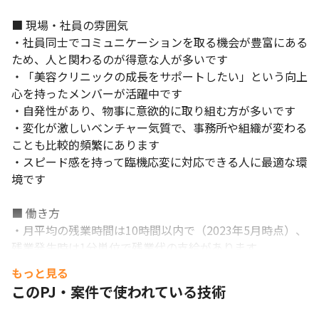
■ 現場・社員の雰囲気

・社員同士でコミュニケーションを取る機会が豊富にある
ため、人と関わるのが得意な人が多いです

・「美容クリニックの成長をサポートしたい」という向上
心を持ったメンバーが活躍中です

・自発性があり、物事に意欲的に取り組む方が多いです

・変化が激しいベンチャー気質で、事務所や組織が変わる
ことも比較的頻繁にあります

・スピード感を持って臨機応変に対応できる人に最適な環
境です

■ 働き方

・月平均の残業時間は10時間以内で（2023年5月時点）、
残業発生時は1分単位で残業代の支給があります

・社内の7割を女性が占めており（2023年5月時点）、女
もっと見る
性にとっても働きやすい環境があります

このPJ・案件で使われている技術
・管理職を務める女性も多く、女性のキャリア形成を会社
としても積極的に応援しています
