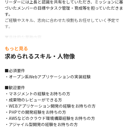
リーダーには上長と認識を共有をしていただき、ミッションに基
づいたメンバーの目標やタスク管理・育成等を担っていただきま
す。

ご経験やスキル、志向に合わせた役割もお任せしていく予定で
す。
▼具体的な業務内容

エンジニアとして開発に携わっていただきながら、1～2名程度の
もっと見る
メンバーのマネジメントをおまかせします。

求められるスキル・人物像
・メンバーのタスクマネジメント

　・タスクの設計と作成

　・タスクのアサイン

■必須要件

　・タスクの進捗管理

・オープン系Webアプリケーションの実装経験
・実装の品質担保

　・コードレビュー

■歓迎要件

　・テストレビュー
・マネジメントの経験をお持ちの方

・成果物のレビューができる方

【技術スタック】

・WEBアプリケーション開発の経験をお持ちの方

・開発言語：PHP、JavaScript

・PHPでの開発経験をお持ちの方

・フレームワーク：Laravel、Alpine.js

・AWSなどのクラウド環境構築経験をお持ちの方

・データベース：MySQL

・アジャイル型開発の経験をお持ちの方
・インフラ：AWS、docker
