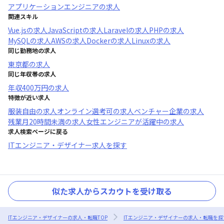
アプリケーションエンジニア
の求人
関連スキル
Vue.js
の求人
JavaScript
の求人
Laravel
の求人
PHP
の求人
MySQL
の求人
AWS
の求人
Docker
の求人
Linux
の求人
同じ勤務地の求人
東京都
の求人
同じ年収帯の求人
年収
400万円
の求人
特徴が近い求人
服装自由
の求人
オンライン選考可
の求人
ベンチャー企業
の求人
残業月20時間未満
の求人
女性エンジニアが活躍中
の求人
求人検索ページに戻る
ITエンジニア・デザイナー求人を探す
似た求人からスカウトを受け取る
ITエンジニア・デザイナーの求人・転職TOP
ITエンジニア・デザイナーの求人・転職を探