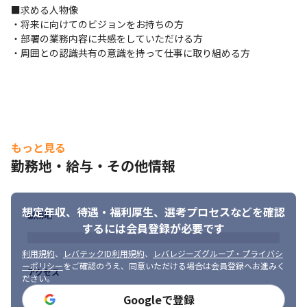
・コミュニケーションツール：slack、Chatwork

■求める人物像

・チケット管理：REDMINE

・将来に向けてのビジョンをお持ちの方

・ソース管理 : Github
・部署の業務内容に共感をしていただける方

・周囲との認識共有の意識を持って仕事に取り組める方
※個人の開発環境は自由に選択可能

　OS やエディタ、IDE といった個人の開発環境はお好きなものを
選択することができます。
※ハードな開発にも耐えうるPCを支給

　Windowsのノートパソコンを支給（macOS希望の場合はMac）

　CPU：現行または1世代前

もっと見る
　メモリー：16GB以上

勤務地・給与・その他情報
　SSD：512G以上
※オープンな情報共有

想定年収、待遇・福利厚生、
選考プロセスなどを確認
　開発に必要な全ての資料やデータ（個人情報を除く）は、

勤務地
　実装を担当するメンバーなら誰でも、上長その他の許可の必要
するには会員登録が必要です
なく自由に閲覧できます。
利用規約
、
レバテックID利用規約
、
レバレジーズグループ・プライバシ
※企画からリリースまでの圧倒的なスピード感

ーポリシー
をご確認のうえ、同意いただける場合は会員登録へお進みく
アクセス
ださい。
　開発期間は約1～1.5カ月と驚異的なスピードでプロジェクト遂
行しており、

Googleで登録