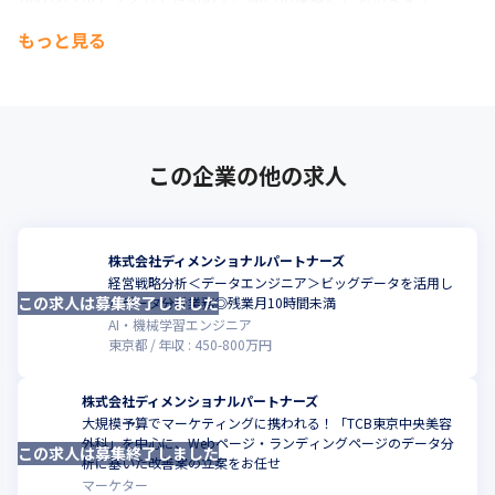
もっと見る
◎働きやすい環境づくり

弊部の直近の平均残業時間は、10時間以内/月となっています
（2024年10月時点） 。

また、ご自身で年間休日数を選択していただけるので、

ワークライフバランスを整えた働き方が可能です！
この企業の他の求人
株式会社ディメンショナルパートナーズ
経営戦略分析＜データエンジニア＞ビッグデータを活用し
この求人は募集終了しました
こ
たデータ分析業務◎残業月10時間未満
AI・機械学習エンジニア
東京都
年収 :
450
-
800
万円
株式会社ディメンショナルパートナーズ
大規模予算でマーケティングに携われる！「TCB東京中央美容
外科」を中心に、Webページ・ランディングページのデータ分
この求人は募集終了しました
こ
析に基いた改善案の立案をお任せ
マーケター