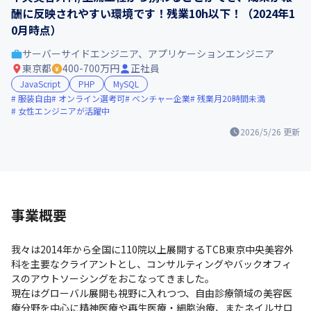
酬に反映されやすい環境です！残業10h以下！（2024年1
0月時点）
サーバーサイドエンジニア、アプリケーションエンジニア
東京都
400-700万円
正社員
JavaScript
PHP
MySQL
服装自由
オンライン選考可
ベンチャー企業
残業月20時間未満
女性エンジニアが活躍中
2026/5/26
更新
事業概要
我々は2014年から全国に110院以上展開するTCB東京中央美容外
科を主要なクライアントとし、コンサルティングやバックオフィ
スのアウトソーシングをおこなってきました。

現在はグローバル展開も視野に入れつつ、自由診療領域の美容医
療分野を中心に精神医療や再生医療・細胞治療、またネイルサロ