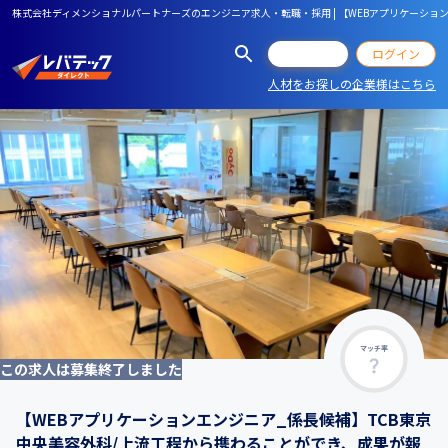
株式会社ディメンショナルパートナーズのエンジニア求人・転職・採用 | 【WEBアプリケーション
会員登録
ログイン
人材をお探しの企業様はこちら
マッチ率
この求人は募集終了しました
【WEBアプリケーションエンジニア_係長候補】TCB東京
中央美容外科/上流工程から携わることができ、成果が報