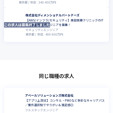
東京都
年収 :
340
-
450
万円
株式会社ディメンショナルパートナーズ
【AWS/インフラ/セキュリティ】美容医療クリニックのIT
この求人は募集終了しました
こ
基盤を支えるエンジニアを募集！
セキュリティエンジニア
東京都
年収 :
400
-
600
万円
同じ職種の求人
アベールソリューションズ株式会社
【アプリ上流SE】コンサル・PMOなど多彩なキャリアパス
／案件選択制でやりがい＆満足感◎
フルスタックエンジニア