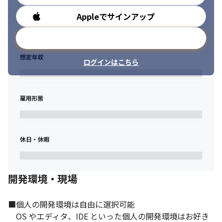
　臨機応変に対応できる人に最適な環境です。
Appleでサインアップ
勤務時間
医療市場においてトップシェアを目指し事業進出し続ける弊社で
は、

メールアドレスで登録
これまでの経験に捕らわれず、将来へのビジョンを持ってスキル
や視野の向上を望んでいる方、歓迎します。
想定年収
ログインはこちら
雇用形態
休日・休暇
開発環境・現場
■個人の開発環境は自由に選択可能

　OS やエディタ、IDE といった個人の開発環境はお好き