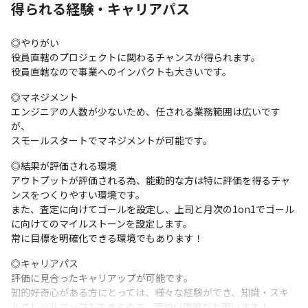
得られる経験・キャリアパス
Windows
◎やりがい

役員直轄のプロジェクトに関わるチャンスが得られます。

役員直轄なので事業へのインパクトも大きいです。
◎マネジメント

エンジニアの人数が少ないため、任される業務範囲は広いです
が、

スモールスタートでマネジメントが可能です。
◎結果が評価される環境

アウトプットが評価される為、能動的な方は特に評価を得るチャ
ンスをつくりやすい環境です。

また、査定に向けてゴールを設定し、上司と月次の1on1でゴール
に向けてのマイルストーンを設定します。

常に目標を明確化できる環境でもあります！
◎キャリアパス

評価に見合ったキャリアップが可能です。

知的好奇心がある方にとっては、様々な経験ができ、知識・スキ
ルのレベルアップもできるので、面白い環境だと思います！