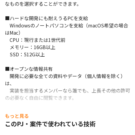
なものを選択することができます。

■ハードな開発にも耐えうるPCを支給

　Windowsのノートパソコンを支給（macOS希望の場合
はMac）

　CPU：現行または1世代前

　メモリー：16GB以上

　SSD：512G以上

■オープンな情報共有

　開発に必要な全ての資料やデータ（個人情報を除く）
は、

　実装を担当するメンバーなら誰でも、上長その他の許可
の必要なく自由に閲覧できます。

■企画からリリースまでの圧倒的なスピード感

もっと見る
　開発期間は約1～1.5カ月と驚異的なスピードでプロジェ
このPJ・案件で使われている技術
クト遂行しており、

　臨機応変に対応できる人に最適な環境です。