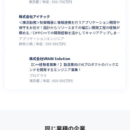
東京都
年収 :
500
-
700
万円
株式会社アイテック
＜横浜勤務＞制御機器と情報連携を行うアプリケーション開発や
保守をお任せ！設計からリリースまでの幅広い開発工程の経験が
積める／C#やC++での開発経験を活かしてキャリアアップしませ
んか
アプリケーションエンジニア
神奈川県
年収 :
500
-
980
万円
株式会社VRAIN Solution
【C++経験者募集！】製造業向けAIプロダクトのバックエ
ンドを開発するエンジニア募集！
プログラマ
東京都
年収 :
600
-
800
万円
同じ業種の企業