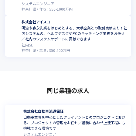
システムエンジニア
神奈川県
年収 :
550
-
1000
万円
株式会社アイスコ
明治や森永乳業をはじめとする、大手企業との取引実績あり！社
内システムの、ヘルプデスクやPCのキッティング業務をお任せ
／社内のシステムサポートに貢献できます
社内SE
神奈川県
年収 :
350
-
500
万円
同じ業種の求人
株式会社自動車流通保証
自動車業界を中心としたクライアントとのプロジェクトにおけ
る、プロジェクトの管理をお任せ／経験に合わせ上流工程にも
挑戦できる環境です
システムエンジニア