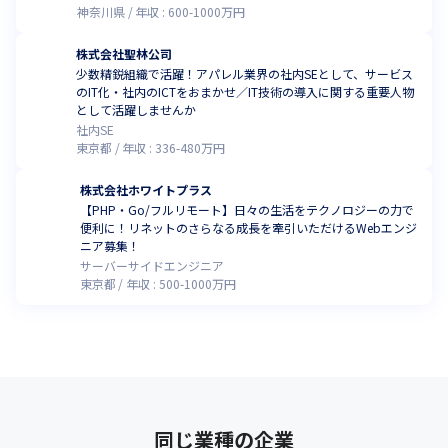
神奈川県
年収 :
600
-
1000
万円
株式会社聖林公司
少数精鋭組織で活躍！アパレル業界の社内SEとして、サービス
のIT化・社内のICTをおまかせ／IT技術の導入に関する重要人物
として活躍しませんか
社内SE
東京都
年収 :
336
-
480
万円
株式会社ホワイトプラス
【PHP・Go/フルリモート】日々の生活をテクノロジーの力で
便利に！リネットのさらなる成長を牽引いただけるWebエンジ
ニア募集！
サーバーサイドエンジニア
東京都
年収 :
500
-
1000
万円
同じ業種の企業