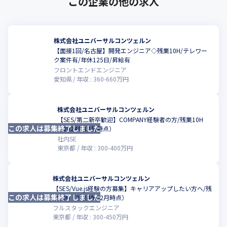
この企業の他の求人
株式会社ユニバーサルコンツェルン
【面接1回/名古屋】開発エンジニア◇残業10H/テレワー
こ
ク案件有/年休125日/昇給有
フロントエンドエンジニア
愛知県
年収 :
360
-
660
万円
株式会社ユニバーサルコンツェルン
【SES/第二新卒歓迎】COMPANY経験者の方/残業10H
この求人は募集終了しました
こ
（2024年12月時点）
社内SE
東京都
年収 :
300
-
400
万円
株式会社ユニバーサルコンツェルン
【SES/Vue.js経験の方募集】キャリアアップしたい方へ/残
この求人は募集終了しました
業10H（2024年12月時点）
フルスタックエンジニア
東京都
年収 :
300
-
450
万円