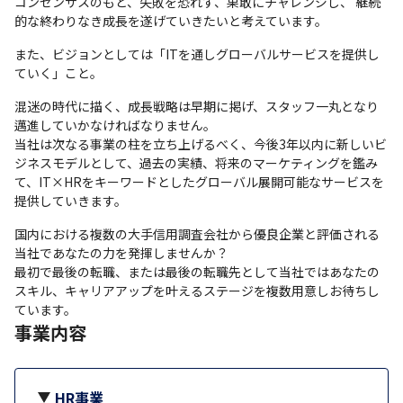
コンセンサスのもと、失敗を恐れず、果敢にチャレンジし、 継続
的な終わりなき成長を遂げていきたいと考えています。
また、ビジョンとしては「ITを通しグローバルサービスを提供し
ていく」こと。
混迷の時代に描く、成長戦略は早期に掲げ、スタッフ一丸となり
邁進していかなければなりません。

当社は次なる事業の柱を立ち上げるべく、今後3年以内に新しいビ
ジネスモデルとして、過去の実績、将来のマーケティングを鑑み
て、IT×HRをキーワードとしたグローバル展開可能なサービスを
提供していきます。
国内における複数の大手信用調査会社から優良企業と評価される
当社であなたの力を発揮しませんか？

最初で最後の転職、または最後の転職先として当社ではあなたの
スキル、キャリアアップを叶えるステージを複数用意しお待ちし
ています。
事業内容
HR事業