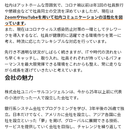
社内はアットホームな雰囲気で、コロナ禍以前は年1回の社員旅行
や懇親会などで社員同士の交流を深めていましたが、現在は
ZoomやYouTubeを用いて社内コミュニケーションの活性化を図
っています
。

また、現在はコロナウィルス感染防止対策の一環としてテレワー
クを導入するなど、社員が健康的に活躍できる環境作りを第一に
考え、時流に応じたフレキシブルな対応を行っています。
先行き不透明な状況がしばらく続きますが、ITや時代の流れをい
ち早くキャッチし、取り入れ、社員それぞれが持っているパフォ
ーマンスを最大限発揮できる環境をこれからも整え、常に走りな
がら成長を遂げていきたいと考えています。
会社の魅力
株式会社ユニバーサルコンツェルンは、今から25年以上前に代表
の小池がたった一人で設立した会社です。
銀行系システム会社でプログラミングを学び、3年半後の26歳で独
立。日本だけでなく、アメリカに会社を設立し、アジア各国に会
社を設立といった「夢」を掲げ、グローバルに展開できる技術、
サービスを提供していく会社を目指し、チャレンジを繰り返して