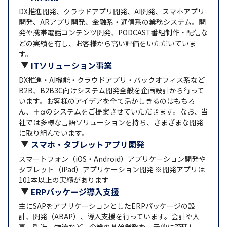
DX推進開発、クラウドアプリ開発、AI開発、スマホアプリ
開発、ARアプリ開発、金融系・通信系の業務システム。開
発や携帯電話コンテンツ開発、PODCAST番組制作・配信な
どの実績を有し、お客様から高い評価をいただいていま
す。
ITソリューション事業
DX推進・AI機能・クラウドアプリ・バックオフィス系など
B2B、B2B3C向けシステム開発全般を企画設計から行って
います。お客様のアイデアを全て活かしきるのはもちろ
ん、＋αのシステムをご提案させていただきます。なお、当
社では多様な言語ソリューションを持ち、さまざまな開発
に取り組んでいます。
スマホ・タブレットアプリ開発
スマートフォン（iOS・Android）アプリケーション開発や
タブレット（iPad）アプリケーション開発 ※開発アプリは
101本以上の実績があります
ERPパッケージ導入支援
主にSAPをアプリケーションとしたERPパッケージの設
計、開発（ABAP）、導入支援を行っています。会計や人
事、製造、物流など、企業の基幹業務を一元的に管理し、