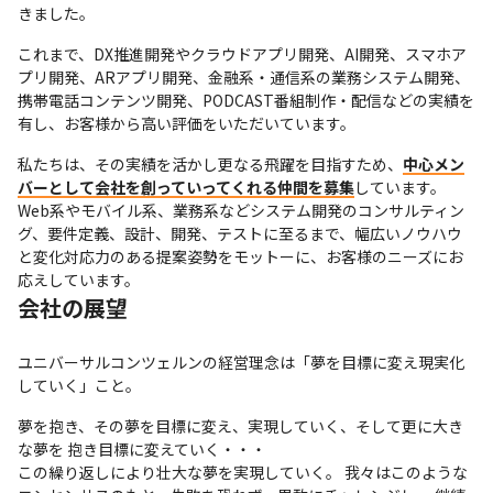
きました。
これまで、DX推進開発やクラウドアプリ開発、AI開発、スマホア
プリ開発、ARアプリ開発、金融系・通信系の業務システム開発、
携帯電話コンテンツ開発、PODCAST番組制作・配信などの実績を
有し、お客様から高い評価をいただいています。
私たちは、その実績を活かし更なる飛躍を目指すため、
中心メン
バーとして会社を創っていってくれる仲間を募集
しています。
Web系やモバイル系、業務系などシステム開発のコンサルティン
グ、要件定義、設計、開発、テストに至るまで、幅広いノウハウ
と変化対応力のある提案姿勢をモットーに、お客様のニーズにお
応えしています。
会社の展望
ユニバーサルコンツェルンの経営理念は「夢を目標に変え現実化
していく」こと。
夢を抱き、その夢を目標に変え、実現していく、そして更に大き
な夢を 抱き目標に変えていく・・・

この繰り返しにより壮大な夢を実現していく。 我々はこのような