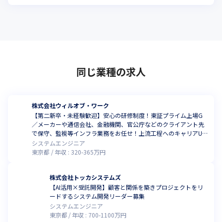
同じ業種の求人
株式会社ウィルオブ・ワーク
【第二新卒・未経験歓迎】安心の研修制度！東証プライム上場G
／メーカーや通信会社、金融機関、官公庁などのクライアント先
で保守、監視等インフラ業務をお任せ！上流工程へのキャリアUP
事例あり
システムエンジニア
東京都
年収 :
320
-
365
万円
株式会社トッカシステムズ
【AI活用×受託開発】顧客と関係を築きプロジェクトをリ
ードするシステム開発リーダー募集
システムエンジニア
東京都
年収 :
700
-
1100
万円