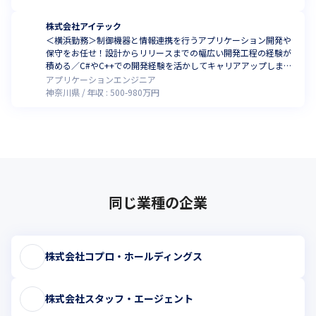
株式会社アイテック
＜横浜勤務＞制御機器と情報連携を行うアプリケーション開発や
保守をお任せ！設計からリリースまでの幅広い開発工程の経験が
積める／C#やC++での開発経験を活かしてキャリアアップしませ
んか
アプリケーションエンジニア
神奈川県
年収 :
500
-
980
万円
同じ業種の企業
株式会社コプロ・ホールディングス
株式会社スタッフ・エージェント