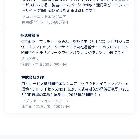
ービスにおける、製品ホームページの作成・運用及びコーポレー
トサイトの設計及び実装をお任せ致します！
フロントエンドエンジニア
東京都
年収 :
400
-
800
万円
株式会社俄
＜京都＞「プラチナくるみん」認証企業（2017年）／自社ジュエ
リーブランドのブランドサイトや自社運営サイトのフロントエン
ド開発をお任せ／ワークライフバランスが整いやすい環境です
プログラマ
京都府
年収 :
390
-
700
万円
株式会社OSK
自社サービス基盤開発エンジニア：クラウドネイティブ／Azure
環境：ERPライセンスNo1（出典 株式会社矢野経済研究所『202
5 ERP市場の実態と展望』（2025年8月発刊））
アプリケーションエンジニア
東京都
年収 :
700
-
1000
万円