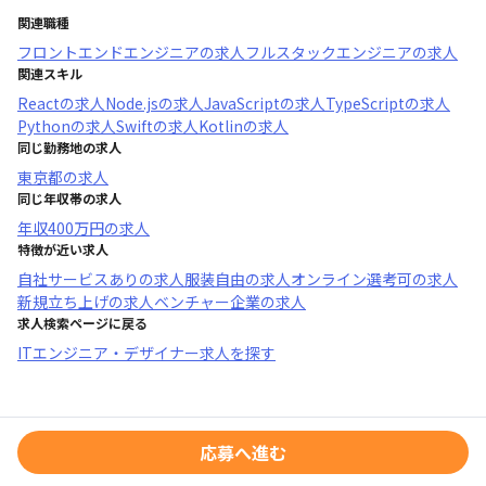
関連職種
フロントエンドエンジニア
の求人
フルスタックエンジニア
の求人
関連スキル
React
の求人
Node.js
の求人
JavaScript
の求人
TypeScript
の求人
Python
の求人
Swift
の求人
Kotlin
の求人
同じ勤務地の求人
東京都
の求人
同じ年収帯の求人
年収
400万円
の求人
特徴が近い求人
自社サービスあり
の求人
服装自由
の求人
オンライン選考可
の求人
新規立ち上げ
の求人
ベンチャー企業
の求人
求人検索ページに戻る
ITエンジニア・デザイナー求人を探す
応募へ進む