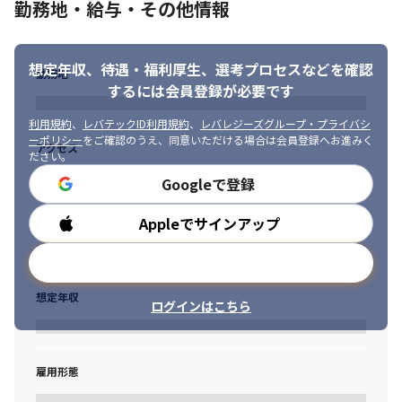
勤務地・給与・その他情報
・ユーザ目線でプロダクト変えていく姿勢がある方

・アジャイル開発を経験したことがある方

・プロフェッショナルな人

想定年収、待遇・福利厚生、
選考プロセスなどを確認
・スタートアップのスピード感が好きな人

勤務地
・チームで協力して課題を解決できる人

するには会員登録が必要です
・課題に対してどうやったらできるかを考えられる人

・困難に直面しても考えを止めない人
利用規約
、
レバテックID利用規約
、
レバレジーズグループ・プライバシ
ーポリシー
をご確認のうえ、同意いただける場合は会員登録へお進みく
アクセス
ださい。
Googleで登録
Appleでサインアップ
勤務時間
メールアドレスで登録
想定年収
ログインはこちら
雇用形態