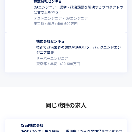
株式会社センキョ
QAエンジニア｜選挙・政治課題を解決するプロダクトの
品質向上を担う！
テストエンジニア・QAエンジニア
東京都
年収 :
400
-
600
万円
株式会社センキョ
技術で政治業界の課題解決を担う！バックエンドエン
ジニア募集
サーバーエンジニア
東京都
年収 :
400
-
600
万円
同じ職種の求人
Craif株式会社
NASDAQへの上場を目指し、準備中！がんを早期発見する検査サ