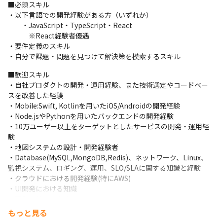
■必須スキル

・以下言語での開発経験がある方（いずれか）

　　・JavaScript・TypeScript・React

　　　※React経験者優遇

・要件定義のスキル

・自分で課題・問題を見つけて解決策を模索するスキル
■歓迎スキル

・自社プロダクトの開発・運用経験、また技術選定やコードベー
スを改善した経験

・Mobile:Swift, Kotlinを用いたiOS/Androidの開発経験

・Node.jsやPythonを用いたバックエンドの開発経験

・10万ユーザー以上をターゲットとしたサービスの開発・運用経
験

・地図システムの設計・開発経験者

・Database(MySQL,MongoDB,Redis)、ネットワーク、Linux、
監視システム、ロギング、運用、SLO/SLAに関する知識と経験

・クラウドにおける開発経験(特にAWS)

・UI開発における知識

・要件定義のスキル
もっと見る
■こんな人が向いてます
