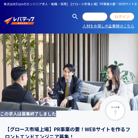
株式会社Enjinのエンジニア求人・転職・採用 | 【グロース市場上場】PR事業の要！WEBサイ
会員登録
ログイン
人材をお探しの企業様はこちら
マッチ率
この求人は募集終了しました
【グロース市場上場】PR事業の要！WEBサイトを作るフ
ロントエンドエンジニア募集！