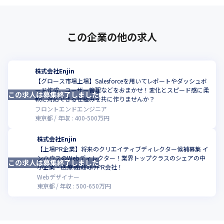
いと考えているため、社員の声を拾いながら社内環境についても
どんどんブラッシュアップしています。
この企業の他の求人
株式会社Enjin
【グロース市場上場】Salesforceを用いてレポートやダッシュボ
ード作成、ユーザー管理などをおまかせ！変化とスピード感に柔
この求人は募集終了しました
軟に対応できる仕組みを共に作りませんか？
フロントエンドエンジニア
東京都
年収 :
400
-
500
万円
株式会社Enjin
【上場PR企業】将来のクリエイティブディレクター候補募集 イ
ンハウスのWebディレクター！業界トップクラスのシェアの中
この求人は募集終了しました
小企業・医療機関向けPR会社！
Webデザイナー
東京都
年収 :
500
-
650
万円