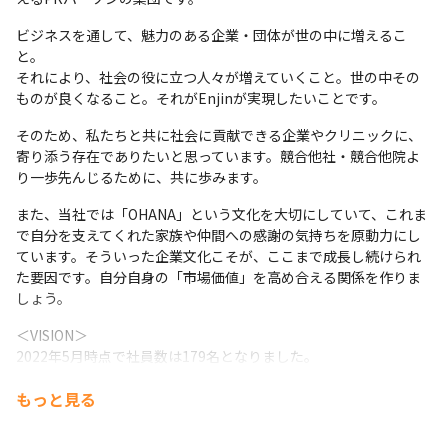
ビジネスを通して、魅力のある企業・団体が世の中に増えるこ
と。

それにより、社会の役に立つ人々が増えていくこと。世の中その
ものが良くなること。それがEnjinが実現したいことです。
そのため、私たちと共に社会に貢献できる企業やクリニックに、
寄り添う存在でありたいと思っています。競合他社・競合他院よ
り一歩先んじるために、共に歩みます。
また、当社では「OHANA」という文化を大切にしていて、これま
で自分を支えてくれた家族や仲間への感謝の気持ちを原動力にし
ています。そういった企業文化こそが、ここまで成長し続けられ
た要因です。自分自身の「市場価値」を高め合える関係を作りま
しょう。
＜VISION＞

2022年5月時点で社員数は179名となりました。

Enjinに関わる全ての人を幸せにするためにも、時代を先読みし、
もっと見る
柔軟かつスピーディーにアップデートしていくことが求められま
す。

また、社内で働く人が幸せでなければ良いサービスは提供できな