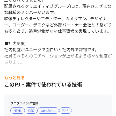
配属されるクリエイティブグループには、現在さまざまな
な職種のメンバーがいます。

映像ディレクターやエディター、カメラマン、デザイナ
ー、コーダー、デスクなど外部パートナー会社との繋がり
も多くあり、過重労働がない仕事環境を実現しています。

■社内制度

社内制度がユニークで面白いと社内外で評判です。

社員それぞれのモチベーションが上がるよう様々な制度が
あります。

◎親孝行休暇制度

もっと見る
　両親の誕生日（もしくは命日）に特別休暇の取得及び帰
このPJ・案件で使われている技術
省代を一部支給

◎オフィスカフェ「Cafe OHANA」

　社員専用のカフェスペース

プログラミング言語
◎社員部活動支援

HTML
CSS
JavaScript
PHP
　ジム部・キャンプ部・サッカー部・マラソン部など
