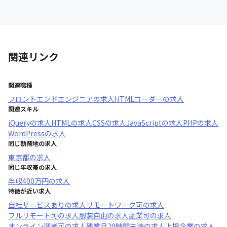
関連リンク
関連職種
フロントエンドエンジニア
の求人
HTMLコーダー
の求人
関連スキル
jQuery
の求人
HTML
の求人
CSS
の求人
JavaScript
の求人
PHP
の求人
WordPress
の求人
同じ勤務地の求人
東京都
の求人
同じ年収帯の求人
年収
400万円
の求人
特徴が近い求人
自社サービスあり
の求人
リモートワーク可
の求人
フルリモート可
の求人
服装自由
の求人
副業可
の求人
オンライン選考可
の求人
残業月20時間未満
の求人
上場企業
の求人