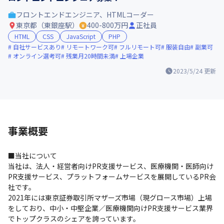
フロントエンドエンジニア、HTMLコーダー
東京都（東銀座駅）
400-800万円
正社員
HTML
CSS
JavaScript
PHP
自社サービスあり
リモートワーク可
フルリモート可
服装自由
副業可
オンライン選考可
残業月20時間未満
上場企業
2023/5/24
更新
事業概要
■当社について

当社は、法人・経営者向けPR支援サービス、医療機関・医師向け
PR支援サービス、プラットフォームサービスを展開しているPR会
社です。

2021年には東京証券取引所マザーズ市場（現グロース市場）上場
をしており、中小・中堅企業／医療機関向けPR支援サービス業界
でトップクラスのシェアを誇っています。
