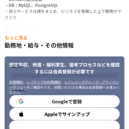
・DB：MySQL、PostgreSQL

・自らサービス仕様をまとめ、ビジネスを理解した上で開発がで
きる方
■ 求める人物像

・自らサービス仕様をまとめ、ビジネスを理解した上で開発がで
もっと見る
きる方

勤務地・給与・その他情報
・Enjinのミッションである「社会の役に立つ立派な人間」になり
たいと思っている方
想定年収、待遇・福利厚生、
選考プロセスなどを確認
勤務地
するには会員登録が必要です
利用規約
、
レバテックID利用規約
、
レバレジーズグループ・プライバシ
ーポリシー
をご確認のうえ、同意いただける場合は会員登録へお進みく
アクセス
ださい。
Googleで登録
Appleでサインアップ
勤務時間
メールアドレスで登録