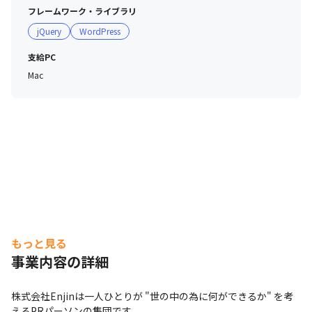
◎オハナ旅制度

フレームワーク・ライブラリ
　有休を利用して社員同士で旅行する場合、補助金を支給
jQuery
WordPress
（上限あり）

◎月曜日ゆとり出社

支給PC
　月曜日は11時出社！日曜の夜も有意義に過ごせる制度

Mac
◎Casual FRIDAY

　金曜はジーンズやTシャツなどカジュアルな服装でOK！

◎モアナイン

　有給を5日連続で取得し、土日と併せて9連休できる制
度
もっと見る
事業内容の詳細
会社紹介の50秒程度の動画です。
株式会社Enjinは一人ひとりが "世の中の為に何ができるか" を考
えるPRパーソンの集団です。