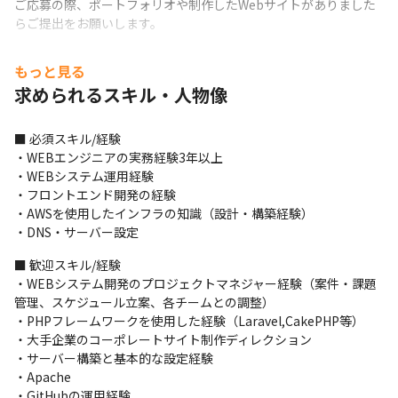
ご応募の際、ポートフォリオや制作したWebサイトがありました
らご提出をお願いします。
■ この仕事の面白み、魅力

もっと見る
・今後AIやIT業界の発展によって、企業の働き方やその姿も劇的
求められるスキル・人物像
に変化を遂げることが予想されます

・競合他社より一歩先んじるための「選ばれるブランディング」
を築けるような、レベルの高いクリエイティブスキルの備わって
■ 必須スキル/経験

いる人は世の中で生き抜けると信じています
・WEBエンジニアの実務経験3年以上

・WEBシステム運用経験

・フロントエンド開発の経験

・AWSを使用したインフラの知識（設計・構築経験）

・DNS・サーバー設定
■ 歓迎スキル/経験

・WEBシステム開発のプロジェクトマネジャー経験（案件・課題
管理、スケジュール立案、各チームとの調整）

・PHPフレームワークを使用した経験（Laravel,CakePHP等）

・大手企業のコーポレートサイト制作ディレクション

・サーバー構築と基本的な設定経験

・Apache

・GitHubの運用経験
