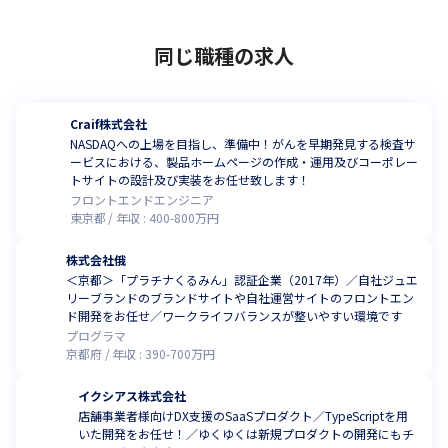
同じ職種の求人
Craif株式会社
NASDAQへの上場を目指し、準備中！がんを早期発見する検査サ
ービスにおける、製品ホームページの作成・運用及びコーポレー
トサイトの設計及び実装をお任せ致します！
フロントエンドエンジニア
東京都
年収 :
400
-
800
万円
株式会社俄
＜京都＞「プラチナくるみん」認証企業（2017年）／自社ジュエ
リーブランドのブランドサイトや自社運営サイトのフロントエン
ド開発をお任せ／ワークライフバランスが整いやすい環境です
プログラマ
京都府
年収 :
390
-
700
万円
イクシアス株式会社
店舗事業者様向けDX支援のSaaSプロダクト／TypeScriptを用
いた開発をお任せ！／ゆくゆくは新規プロダクトの開発にもチ