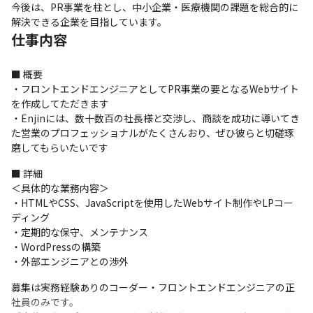
今後は、PR事業を柱とし、中小企業・医療機関の課題を総合的に
解決できる企業を目指しています。
仕事内容
■ 概要

・フロントエンドエンジニアとしてPR事業の要となるWebサイト
を作成してただきます

・Enjinには、数十数百の社長様と交渉し、商談を成功に導いてき
た営業のプロフェッショナルがたくさんおり、ぜひ彼らと切磋琢
磨してもらいたいです
■ 詳細

＜具体的な業務内容＞

・HTMLやCSS、JavaScriptを使用したWebサイト制作やLPコー
ディング

・定期的な保守、メンテナンス

・WordPressの構築

・外部エンジニアとの渉外
募集は実務経験ありのコーダー・フロントエンドエンジニアの正
社員のみです。
