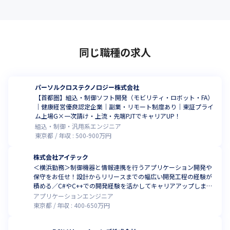
同じ職種の求人
パーソルクロステクノロジー株式会社
【首都圏】組込・制御ソフト開発（モビリティ・ロボット・FA）
｜健康経営優良認定企業｜副業・リモート制度あり｜東証プライ
ム上場G×一次請け・上流・先端PJTでキャリアUP！
組込・制御・汎用系エンジニア
東京都
年収 :
500
-
900
万円
株式会社アイテック
＜横浜勤務＞制御機器と情報連携を行うアプリケーション開発や
保守をお任せ！設計からリリースまでの幅広い開発工程の経験が
積める／C#やC++での開発経験を活かしてキャリアアップしませ
んか
アプリケーションエンジニア
東京都
年収 :
400
-
650
万円