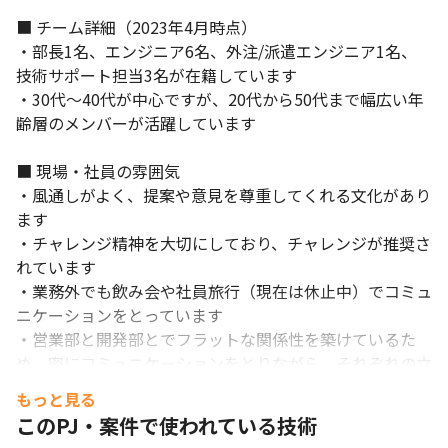
■ チーム詳細（2023年4月時点）

・部長1名、エンジニア6名、外注/派遣エンジニア1名、
技術サポート担当3名が在籍しています

・30代～40代が中心ですが、20代から50代まで幅広い年
齢層のメンバーが活躍しています

■ 現場・社員の雰囲気

・風通しがよく、提案や意見を尊重してくれる文化があり
ます

・チャレンジ精神を大切にしており、チャレンジが推奨さ
れています

・業務外でも飲み会や社員旅行（現在は休止中）でコミュ
ニケーションをとっています

・営業部と開発部とでフラットな関係性を築けているた
め、密にコミュニケーションをとりながら、それぞれの立
場を尊重しあっています

もっと見る
このPJ・案件で使われている技術
■ 社風
