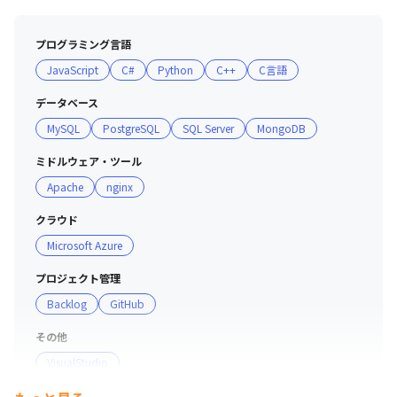
・代表がエンジニア出身であり、メンバーのワークライフ
バランスを大切に考えているため、なるべく残業しない、
プログラミング言語
させない文化があります

JavaScript
C#
Python
C++
C言語
・20時以降1時間以上の残業の場合には、1,500円の夜食
補助がつきます

データベース
・社員の国籍は日本と中国でおよそ半々で、言語は日本
MySQL
PostgreSQL
SQL Server
MongoDB
語/中国語/英語でそれぞれコミュニケーションをとってい
ます

ミドルウェア・ツール
・アットホームで、メンバーと経営層の関係も近いため、
Apache
nginx
多くの経営データを公開して透明性を持たせ、みんなで会
社の成長具合を共有しています
クラウド
Microsoft Azure
プロジェクト管理
Backlog
GitHub
その他
VisualStudio
支給PC