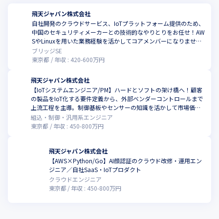
飛天ジャパン株式会社
自社開発のクラウドサービス、IoTプラットフォーム提供のため、
中国のセキュリティメーカーとの技術的なやりとりをお任せ！AW
SやLinuxを用いた業務経験を活かしてコアメンバーになりません
か
ブリッジSE
東京都
年収 :
420
-
600
万円
飛天ジャパン株式会社
【IoTシステムエンジニア/PM】ハードとソフトの架け橋へ！顧客
の製品をIoT化する要件定義から、外部ベンダーコントロールまで
上流工程を主導。制御基板やセンサーの知識を活かして市場価値
の高いPMへ！
組込・制御・汎用系エンジニア
東京都
年収 :
450
-
800
万円
飛天ジャパン株式会社
【AWS×Python/Go】AI顔認証のクラウド改修・運用エン
こ
ジニア／自社SaaS・IoTプロダクト
クラウドエンジニア
東京都
年収 :
450
-
800
万円