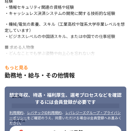
経験

・情報セキュリティ関連の資格や経験

・キャッシュレス決済システムの開発に関する技術的な経験
・機械/電気の素養、スキル（工業高校や理系大学卒業レベルを想
定しています）

・ビジネスレベルの中国語スキル、または中国での仕事経験
■ 求める人物像

・どんなことでも学ぶ姿勢や向上心を忘れない方

・仕事に工夫や改善を求める積極的な方

・最先端の技術に携わりたいと考えている方
もっと見る
勤務地・給与・その他情報
想定年収、待遇・福利厚生、
選考プロセスなどを確認
勤務地
するには会員登録が必要です
最新技術を用いてサービスを提供しています。
利用規約
、
レバテックID利用規約
、
レバレジーズグループ・プライバシ
ーポリシー
をご確認のうえ、同意いただける場合は会員登録へお進みく
アクセス
ださい。