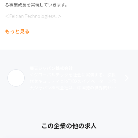
る事業成長を実現していきます。
＜Feitian Technologies社＞

提供しているセキュリティ製品は中国の4大メガバンクをはじめ、
ワールドワイドの金融機関に200行以上、1億個以上の導入実績が
もっと見る
あります（2023年4月時点）。
飛天ジャパン株式会社
＜グローバルテックを社会に実装する、次世
代セキュリティとIoT/DXのイノベーター＞飛
天ジャパン株式会社は、中国発の世界的セキ
ュリティトップクラスメーカー『Feitian Tec
hnologies』の･･･
この企業の他の求人