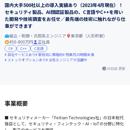
国内大手500社以上の導入実績あり（2023年4月現在）！
セキュリティ製品、AI顔認証製品の、C言語やC++を用い
た開発や技術調査をお任せ／最先端の技術に触れながら仕
事ができます
組込・制御・汎用系エンジニア
東京都（人形町駅）
450-800万円
正社員
C#
C++
C言語
自社サービスあり
新技術に積極的
残業月20時間未満
ストックオプションあり
女性エンジニアが活躍中
30日前
更新
事業概要
■ セキュリティメーカー「Feitian Technologies社」の日本総代
理店として、セキュリティ・フィンテック・AI・IoTの分野に特化
し、製品やサービスを提供