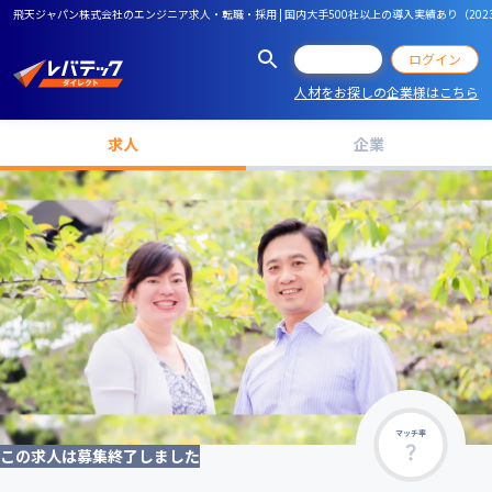
飛天ジャパン株式会社のエンジニア求人・転職・採用 | 国内大手500社以上の導入実績あり（2
会員登録
ログイン
人材をお探しの企業様はこちら
求人
企業
マッチ率
この求人は募集終了しました