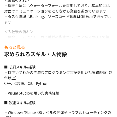
＜業務の流れ＞

・開発手法にはウォーターフォールを採用しており、基本的には
対面でコミュニケーションをとりながら業務を進めていきます

・タスク管理はBacklog、ソースコード管理はGitHubで行ってい
ます
＜入社後の流れ＞

・開発チームに入り、同じ職種の先輩エンジニアからのOJTで業
務を覚えていきます
もっと見る
■ この仕事の面白み、魅力

求められるスキル・人物像
・国内大手500社以上の導入実績があり、技術開発力や機能/性能
が高いため、高い競合優位性をもつプロダクトに携われます
■ 必須スキル/経験

（2023年4月現在）

・以下いずれかの主流なプログラミング言語を用いた実務経験（2
・日本や中国をはじめ世界各国で200以上の金融機関に導入し、累
年以上）
計約1億本以上の出荷実績があるため、グローバルな案件に携われ
C++、C言語、C#、Python
ます（2023年4月現在）

・セキュリティやフィンテック、AIという成長分野で、最先端の技
・Visual Studioを用いた実務経験
術に触れながら仕事ができます
■ 歓迎スキル/経験
・WindowsやLinux OSレベルの開発やトラブルシューティングの