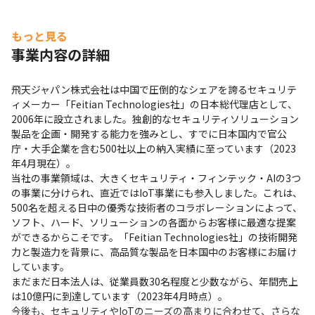
もっと見る
事業内容の詳細
飛天ジャパン株式会社は中国で圧倒的なシェアを誇るセキュリテ
ィメーカー「Feitian Technologies社」の日本総代理店として、
2006年に設立されました。独創的なセキュリティソリューション
製品を企画・開発する能力を強みとし、すでに日本国内で官公
庁・大手企業を含む500社以上の納入実績に至っています（2023
年4月現在）。

当社の事業領域は、大きくセキュリティ・フィンテック・AIの3つ
の事業に分けられ、直近ではIoT事業にも参入しました。これは、
500名を超える日中の優秀な技術者のコラボレーションによって、
ソフト、ハード、ソリューションの各面からお客様に最適な提案
ができるからこそです。「Feitian Technologies社」の技術開発
力と製造力を背景に、高品質な製品を日本国中のお客様にお届け
しています。

まだまだ日本法人は、従業員数30名程度と少数ながら、年間売上
は10億円に到達しています（2023年4月時点）。

今後も、セキュリティやIoTのニーズの高まりに合わせて、さらな