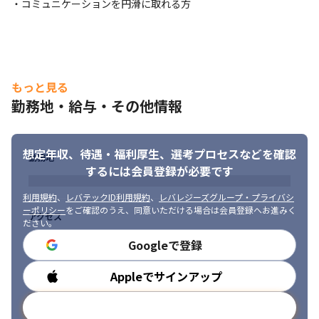
・コミュニケーションを円滑に取れる方
もっと見る
勤務地・給与・その他情報
想定年収、待遇・福利厚生、
選考プロセスなどを確認
勤務地
するには会員登録が必要です
利用規約
、
レバテックID利用規約
、
レバレジーズグループ・プライバシ
ーポリシー
をご確認のうえ、同意いただける場合は会員登録へお進みく
アクセス
ださい。
Googleで登録
Appleでサインアップ
勤務時間
メールアドレスで登録