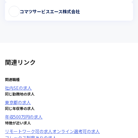
コマツサービスエース株式会社
関連リンク
関連職種
社内SE
の求人
同じ勤務地の求人
東京都
の求人
同じ年収帯の求人
年収
500万円
の求人
特徴が近い求人
リモートワーク可
の求人
オンライン選考可
の求人
フレックス制度あり
の求人