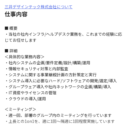
三井デザインテック株式会社について
仕事内容
■ 概要

・当社の社内インフラ/ヘルプデスク業務を、これまでの経験に応
じてお任せします
■ 詳細

＜具体的な業務内容＞

・社内システムの企画/要件定義/設計/構築/運用

・情報セキュリティ対策と内部監査

・システムに関する事業継綬計画の方針策定と実行

・システム導入に必要なハード/ソフトウェアの開発/選定/導入

・グループウェア導入や社内ネットワークの企画/構築/導入

・IT資産やライセンスの管理

・クラウドの導入/運用
＜ミーティング＞

・週一回、部署のグループ内のミーティングを行っています

・上長との1on1を、週に1回～隔週に1回程度実施しています