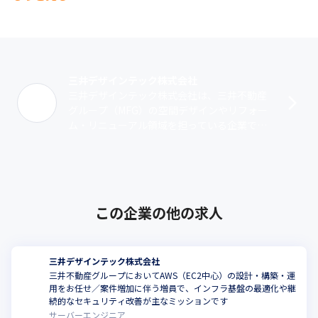
三井デザインテック株式会社
三井デザインテック株式会社は、三井不動産
グループ（MFG）の空間デザインやリフォー
ム・リニューアル領域を担っている企業で
す。2020年10月に、MFGで同領域を担う三井
不動産リフォーム株式会社と統合し･･･
この企業の他の求人
三井デザインテック株式会社
三井不動産グループにおいてAWS（EC2中心）の設計・構築・運
用をお任せ／案件増加に伴う増員で、インフラ基盤の最適化や継
続的なセキュリティ改善が主なミッションです
サーバーエンジニア