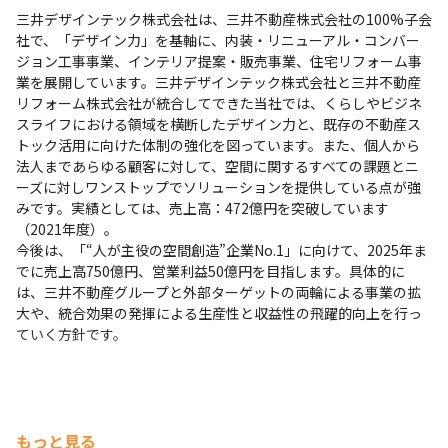
三井デザインテック株式会社は、三井不動産株式会社の100%子会
社で、「デザイン力」を基軸に、内装・リニューアル・コンバー
ジョン工事事業、インテリア提案・販売事業、住宅リフォーム事
業を展開しています。三井デザインテック株式会社と三井不動産
リフォーム株式会社が統合してできた当社では、くらしやビジネ
スライフにおける領域を横断したデザイン力と、既存の不動産ス
トック活用に向けた体制の強化を図っています。また、個人から
法人まであらゆる顧客に対して、空間に関するすべての課題とニ
ーズに対しワンストップでソリューションを提供している点が強
みです。実績としては、売上高：472億円を突破しています
（2021年度）。

今後は、「“人が主役の空間創造”企業No.1」に向けて、2025年ま
でに売上高750億円、営業利益50億円を目指します。具体的に
は、三井不動産グループと外部ターゲットの両輪による事業の拡
大や、統合効果の発揮による生産性と収益性の飛躍的向上を行っ
ていく方針です。
もっと見る