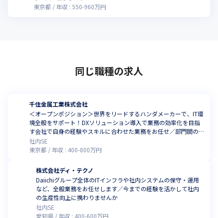
東京都
年収 :
550
-
960
万円
同じ職種の求人
千住金属工業株式会社
＜オープンポジション＞世界をリードするハンダメーカーで、IT環
境全般をサポート！DXソリューション導入で業務の効率化を目指
す会社で自身の経験やスキルに合わせた業務をお任せ／部門間の
連携が強く、風通しのよい職場環境
社内SE
東京都
年収 :
400
-
800
万円
株式会社ディ・テクノ
Daiichiグループ全体のITインフラや社内システムの保守・運用
など、全般業務をお任せします／今までの経験を活かして社内
の生産性向上に携わりませんか
社内SE
愛知県
年収 :
400
-
600
万円