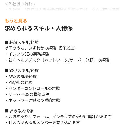
＜入社後の流れ＞

・入社後、1日目は人事/総務領域の説明を受け、夕方以降は部署
に配属されます

もっと見る
・配属後、OJT形式で業務を進めていきます

求められるスキル・人物像
※早ければ、半年程度で独り立ちできます
■ この仕事の面白み、魅力

■ 必須スキル/経験

・三井不動産グループで特に力の入れている分野である、DXの推
以下のうち、いずれかの経験（5年以上）

進に貢献できるポジションです

・インフラSEの実務経験

・社内のシステム改善やネットワークの構築に携わるので、社員
・社内ヘルプデスク（ネットワーク/サーバー分野）の経験
に対して直接価値を提供でき、やりがいを感じやすいです

・2020年10月1日に三井デザインテック株式会社と三井不動産リ
■ 歓迎スキル/経験

フォーム株式会社を統合してできた会社なので、両社のシステム
・AWSの構築経験

統合にも携われます

・PM/PLの経験

・社内の企画を行う部署と一緒に、Webサイトの構築に携われる
・ベンダーコントロールの経験

機会もあります
・サーバーOSの構築家件

・ネットワーク機器の構築経験
■ 求める人物像

・内装空間やリフォーム、インテリアの分野に興味がある方

・社内のあらゆるメンバーを巻き込める方
