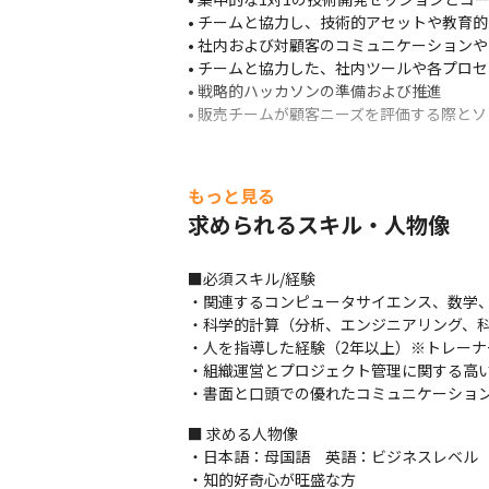
• チームと協力し、技術的アセットや教育
• 社内および対顧客のコミュニケーションや
• チームと協力した、社内ツールや各プロ
• 戦略的ハッカソンの準備および推進

• 販売チームが顧客ニーズを評価する際と
もっと見る
求められるスキル・人物像
■必須スキル/経験

・関連するコンピュータサイエンス、数学、
・科学的計算（分析、エンジニアリング、科学
・人を指導した経験（2年以上）※トレーナ
・組織運営とプロジェクト管理に関する高い
・書面と口頭での優れたコミュニケーショ
■ 求める人物像

・日本語：母国語　英語：ビジネスレベル

・知的好奇心が旺盛な方
