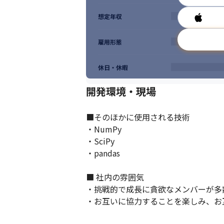
想定年収
雇用形態
休日・休暇
開発環境・現場
■そのほかに使用される技術

・NumPy

・SciPy

・pandas

■ 社内の雰囲気

・挑戦的で成長に貪欲なメンバーが多
・お互いに協力することを楽しみ、お