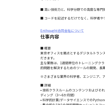
■ 高い技術力と、科学分野での高度な専門
■ コードを記述するだけでなく、科学者や
Enthought合同会社について
仕事内容
■ 概要

東京オフィスを拠点とするデジタルトラン
だきます。

主な業務は、1週間単位のトレーニングク
的問題を解決するためのツールの開発、長
※さまざまな業界の科学者、エンジニア、
■ 詳細

• 技術クラスルームのコンテンツおよびそれ
ディング（3～6か月間）

• 科学的計算/データサイエンスでのPyth
• 集中的な1対1の技術開発セッションとコ