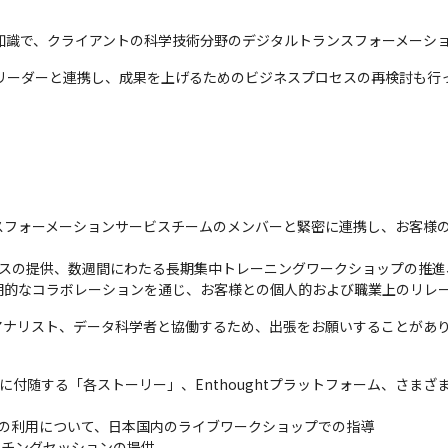
知識で、クライアントの科学技術分野のデジタルトランスフォーメーシ
リーダーと連携し、成果を上げるためのビジネスプロセスの再検討も行
スフォーメーションサービスチームのメンバーと緊密に連携し、お客様
ラスの提供、数週間にわたる長期集中トレーニングワークショップの推進
期的なコラボレーションを通じ、お客様との個人的および職業上のリレ
アナリスト、データ科学者と協働するため、出張をお願いすることがあ
に付随する「各ストーリー」、Enthoughtプラットフォーム、さま
onの利用について、日本国内のライブワークショップでの指導

ーチングセッションの提供
