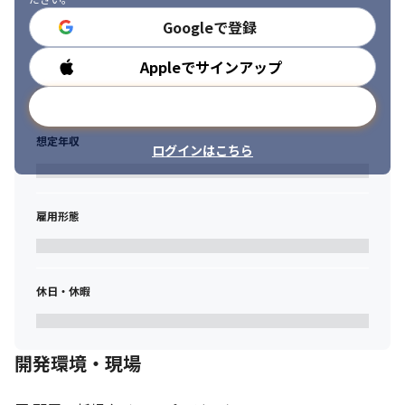
真摯に自分を客観視し、高い視座を持って困難に挑む
Googleで登録
◆隣人　Gazing-隣人を知り、隣人を笑わそう

その道のプロとして、市場・自社・顧客、そして隣の席の人を驚
Appleでサインアップ
勤務時間
かす
メールアドレスで登録
◆着火  Support-チームに情熱の火を灯そう

チームの中の賢く情熱のある人をサポートし、自らにも火をつけ
想定年収
ログインはこちら
る
◆応援　Challenger-愛され責任を果たそう

“愛される人のコンピテンシー”を意識して行動する
雇用形態
上記行動指針に沿って採用活動を進めております。
※詳細はnoteの記事もご参照ください。

　https://note.com/grimoire_co/
休日・休暇
開発環境・現場