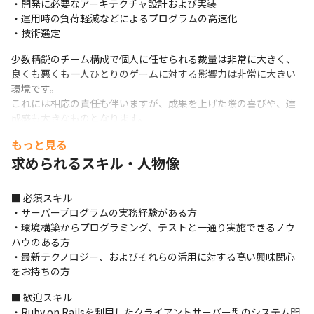
・開発に必要なアーキテクチャ設計および実装

・運用時の負荷軽減などによるプログラムの高速化

・技術選定
少数精鋭のチーム構成で個人に任せられる裁量は非常に大きく、
良くも悪くも一人ひとりのゲームに対する影響力は非常に大きい
環境です。

これには相応の責任も伴いますが、成果を上げた際の喜びや、達
成感も大きなものとなります。
もっと見る
◆開発環境◆

・ プログラミング言語: Ruby

求められるスキル・人物像
・ Webアプリケーションフレームワーク: Ruby on Rails　

　正式名称に

■ 必須スキル

・ データベース: Amazon Aurora(MySQL)

・サーバープログラムの実務経験がある方

・ ミドルウェア: nginx, Memcached, Redis, Fluentd

・環境構築からプログラミング、テストと一通り実施できるノウ
・ インフラストラクチャー: AWS

ハウのある方

・その他利用ソフトウェア：Docker
・最新テクノロジー、およびそれらの活用に対する高い興味関心
をお持ちの方
※担当タイトルは提供中タイトル、もしくは新規開発タイトルと
なります。

■ 歓迎スキル

　https://grimoire.co/lineup/
・Ruby on Railsを利用したクライアントサーバー型のシステム開