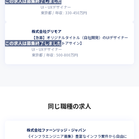
この求人は募集終了しました
こ
イナー
UI・UXデザイナー
東京都
年収 :
330
-
450
万円
株式会社グリモア
【急募】オリジナルタイトル（自社開発）のUIデザイナー
この求人は募集終了しました
こ
【新規プロジェクトアサイン】
UI・UXデザイナー
東京都
年収 :
500
-
800
万円
同じ職種の求人
株式会社ファーンリッジ・ジャパン
《インフラエンジニア募集》豊富なインフラ案件から自由に