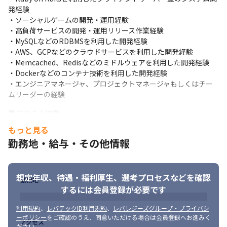
発経験

・ソーシャルゲームの開発・運用経験

・高負荷サービスの開発・運用リリース作業経験

・MySQLなどのRDBMSを利用した開発経験

・AWS、GCPなどのクラウドサービスを利用した開発経験

・Memcached、Redisなどのミドルウェアを利用した開発経験

・Dockerなどのコンテナ技術を利用した開発経験

・エンジニアマネージャ、プロジェクトマネージャもしくはチー
ムリーダーの経験
■ 求める人物像
もっと見る
グリモアのビジョンである「中二病を救う」、すなわち夢見る才
勤務地・給与・その他情報
能をお持ちの方々に居場所となるような

サービスを提供していくために必要な行動指針を【Grimoire 
is...】としてまとめております。
想定年収、待遇・福利厚生、
選考プロセスなどを確認
勤務地
◆コト Delivery-コトに向かおう

するには会員登録が必要です
本質的な価値を提供すること・チームで成果を出すことに集中す
る
利用規約
、
レバテックID利用規約
、
レバレジーズグループ・プライバシ
ーポリシー
をご確認のうえ、同意いただける場合は会員登録へお進みく
◆成長　Integrity-少数精鋭になろう

アクセス
ださい。