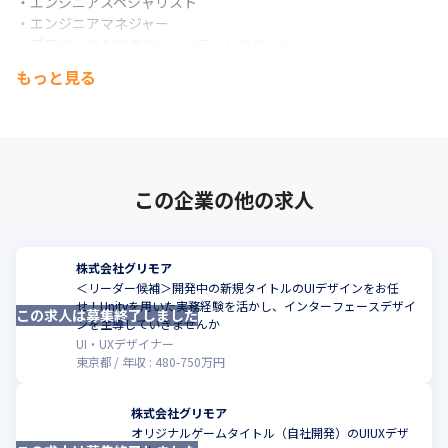
・エンジニアスペシャリスト

・エンジニアマネジャー

・プロジェクトマネジャー（ディレクター）
もっと見る
この企業の他の求人
株式会社グリモア
＜リーダー候補＞開発中の新規タイトルのUIデザインをお任
せ！Unityを用いた実務経験を活かし、インターフェースデザイ
この求人は募集終了しました
こ
ンを主導していきませんか
UI・UXデザイナー
東京都
年収 :
480
-
750
万円
株式会社グリモア
オリジナルゲームタイトル（自社開発）のUIUXデザ