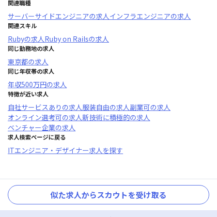
関連職種
サーバーサイドエンジニア
の求人
インフラエンジニア
の求人
関連スキル
Ruby
の求人
Ruby on Rails
の求人
同じ勤務地の求人
東京都
の求人
同じ年収帯の求人
年収
500万円
の求人
特徴が近い求人
自社サービスあり
の求人
服装自由
の求人
副業可
の求人
オンライン選考可
の求人
新技術に積極的
の求人
ベンチャー企業
の求人
求人検索ページに戻る
ITエンジニア・デザイナー求人を探す
似た求人からスカウトを受け取る