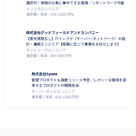
選択可！現場の仕事に集中できる環境／リモートワーク可能
インフラエンジニア
東京都
年収 :
350
-
1200
万円
株式会社グッドフィールドアンドカンパニー
【客先常駐なし】ITインフラ（サーバー/ネットワーク）の設
計・構築エンジニア【経験に応じて業務をお任せします】
ネットワークエンジニア
東京都
年収 :
400
-
600
万円
株式会社Speee
新規プロダクトも複数リリース予定／レガシーな領域を変
革するプロダクトの開発担当
サーバーサイドエンジニア
東京都
年収 :
600
-
1000
万円