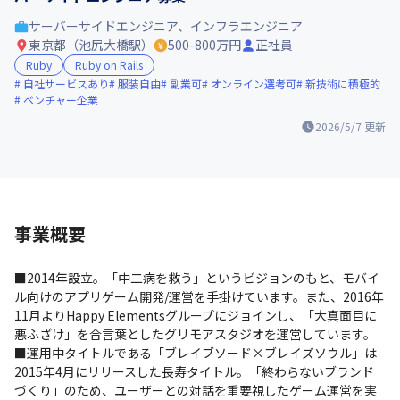
サーバーサイドエンジニア、インフラエンジニア
東京都（池尻大橋駅）
500-800万円
正社員
Ruby
Ruby on Rails
自社サービスあり
服装自由
副業可
オンライン選考可
新技術に積極的
ベンチャー企業
2026/5/7
更新
事業概要
■2014年設立。「中二病を救う」というビジョンのもと、モバイ
ル向けのアプリゲーム開発/運営を手掛けています。また、2016年
11月よりHappy Elementsグループにジョインし、「大真面目に
悪ふざけ」を合言葉としたグリモアスタジオを運営しています。

■運用中タイトルである「ブレイブソード×ブレイズソウル」は
2015年4月にリリースした長寿タイトル。「終わらないブランド
づくり」のため、ユーザーとの対話を重要視したゲーム運営を実