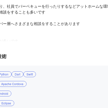
り、社員でバーベキューを行ったりするなどアットホームな環境
雑談をすることも多いです

バー層へさまざまな相談をすることがあります

多いです

務に取り組んでいます
技術
Python
Dart
Swift
Apache Cordova
ndroid
Eclipse