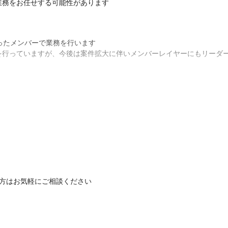
業務をお任せする可能性があります
ったメンバーで業務を行います

を行っていますが、今後は案件拡大に伴いメンバーレイヤーにもリーダ
とどまらず、その他の制作にも挑戦できます

接評価をいただけるやりがいがあります

ド感を持って自身のスキルアップを図れます

業の案件や、予算規模の大きな案件、行政からの案件にも関われます



を身につけられます

る方はお気軽にご相談ください
ら業務に取り組めます