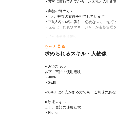
・業務に慣れてきてから、お客様との折衝
＜業務の進め方＞

・1人が複数の案件を担当しています

・平均3名～4名の案件に必要なスキルを持
・現在は、代表やマネージャーが進捗管理
＜その他使用技術＞

・ソフトウェア：Android Studio

もっと見る
・フレームワーク：ionic、ionic2
求められるスキル・人物像
■ この仕事の魅力、面白み

・総合制作会社ですので、既存の制作分野に
■ 必須スキル

・案件の9割が直取引のため、お客様から直
以下、言語の使用経験

・多様な案件を担当することで確実にスピー
・Java

・住宅関連メーカーをはじめとする、大手企
・Swift
・上流工程から案件に携わることができます
・少数精鋭チームのため、多様な業務スキル
※スキルに不安がある方でも、ご興味のあ
・スキルの高いメンバーと切磋琢磨しなが
■ 歓迎スキル

以下、言語の使用経験

・Flutter
