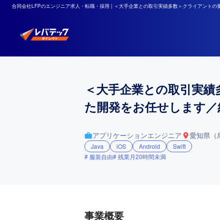
合同会社LFPのエンジニア求人・転職・採用 | ＜大手企業との取引実績多数＞クライアントの要
＜大手企業との取引実績多
た開発をお任せします／
アプリケーションエンジニア
愛知県（
Java
iOS
Android
Swift
服装自由
残業月20時間未満
事業概要