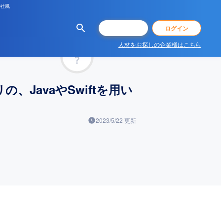
な社風
会員登録
ログイン
人材をお探しの企業様はこちら
マッチ率
JavaやSwiftを用い
2023/5/22
更新