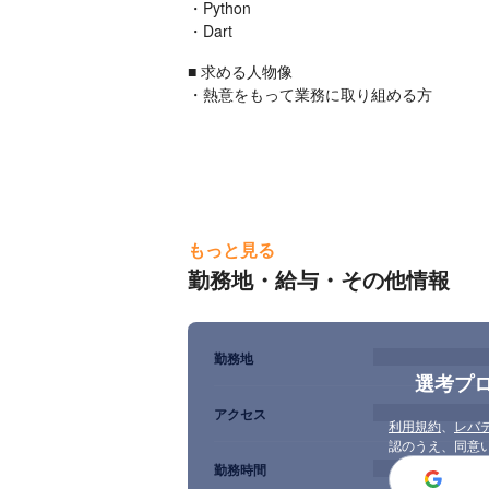
・Python

・Dart
■ 求める人物像

・熱意をもって業務に取り組める方
もっと見る
勤務地・給与・その他情報
勤務地
選考プ
アクセス
利用規約
、
レバ
認のうえ、同意
勤務時間