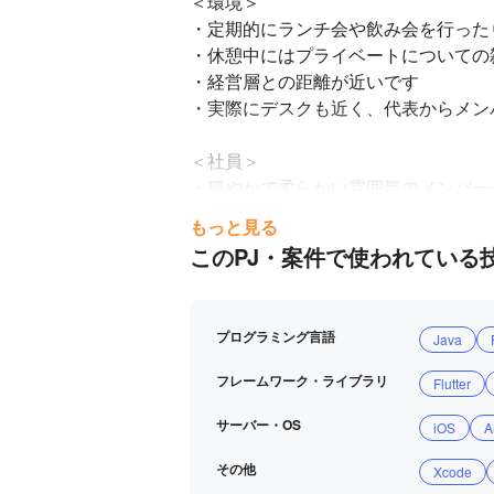
＜環境＞

・定期的にランチ会や飲み会を行った
・休憩中にはプライベートについての
・経営層との距離が近いです

・実際にデスクも近く、代表からメン
＜社員＞

・穏やかで柔らかい雰囲気のメンバーが
・自身の業務に誇りと熱意をもって業
もっと見る
このPJ・案件で使われている
プログラミング言語
Java
フレームワーク・ライブラリ
Flutter
サーバー・OS
iOS
A
その他
Xcode