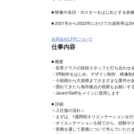
■ 映像や名詞・ポスターをはじめとする各
■ 2021年から2022年にかけての成長率は2
合同会社LFPについて
仕事内容
■ 概要

・世界クラスの技術スタッフと打ち合わせを
・VR制作をはじめ、デザイン制作、映像制
・小規模から大規模までさまざまな案件があ
・慣れてきたら海外拠点の視察もお願いする
・JavaやSwiftをメインに使用します
■ 詳細

＜入社後の流れ＞

・まずは、1週間程オリエンテーションを行
・オリエンテーションを経てから、経験やス
・実務を通して業務について学んでいただき