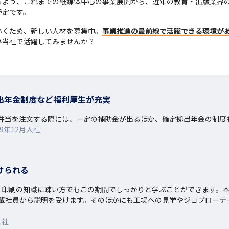
るよう、これまでの紙媒体中心の事業展開から、近年の教育・出版業界
予定です。
いくため、新しい人材を募集中。
事業推進の最前線で活躍できる環境が
ひ当社で活躍してみませんか？
出年金制度など福利厚生が充実
弁当を注文する際には、一定の補助金が出るほか、確定拠出年金の制度
9年12月入社
けられる
、印刷の知識に疎い方でもこの期間でしっかりと学ぶことができます。
輩社員から説明を受けます。そのほかにも工場への見学やジョブローテ
入社