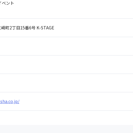
イベント
崎町2丁目15番6号
K-STAGE
sha.co.jp/