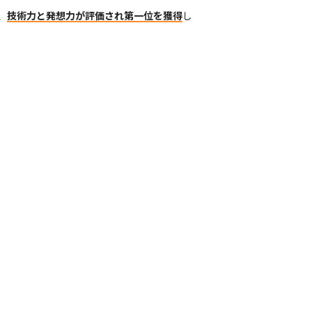
、
技術力と発想力が評価され第一位を獲得
し