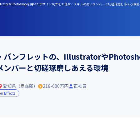
tratorやPhotoshopを用いたデザイン制作をお任せ／スキルの高いメンバーと切磋琢磨しあえる環境
フレットの、IllustratorやPhoto
メンバーと切磋琢磨しあえる環境
愛知県（烏森駅）
216-600万円
正社員
er Effects