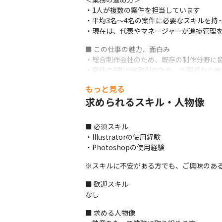
・1人が複数の案件を担当しています

・平均3名～4名の案件に必要なスキルを持
・現在は、代表やマネージャーが進捗管理
■ この仕事の魅力、面白み

・総合制作会社のため、既存の制作分野に留
・案件の9割が直取引のため、お客様から直
・多様な案件を担当することで確実にスピー
もっと見る
・住宅関連メーカーをはじめとする、大手企
求められるスキル・人物像
・上流工程から案件に携わることができます
・少数精鋭チームのため、多様な業務スキル
・スキルの高いメンバーと切磋琢磨しなが
■ 必須スキル

・Illustratorの使用経験

・Photoshopの使用経験
※スキルに不安がある方でも、ご興味のあ
■ 歓迎スキル

なし
■ 求める人物像
