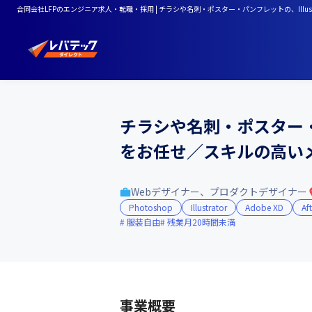
合同会社LFPのエンジニア求人・転職・採用 | チラシや名刺・ポスター・パンフレットの、Illus
チラシや名刺・ポスター・パン
をお任せ／スキルの高い
Webデザイナー、プロダクトデザイナー
Photoshop
Illustrator
Adobe XD
Aft
服装自由
残業月20時間未満
事業概要