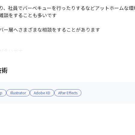
り、社員でバーベキューを行ったりするなどアットホームな環境
雑談をすることも多いです

バー層へさまざまな相談をすることがあります

多いです

務に取り組んでいます
技術
op
Illustrator
Adobe XD
After Effects