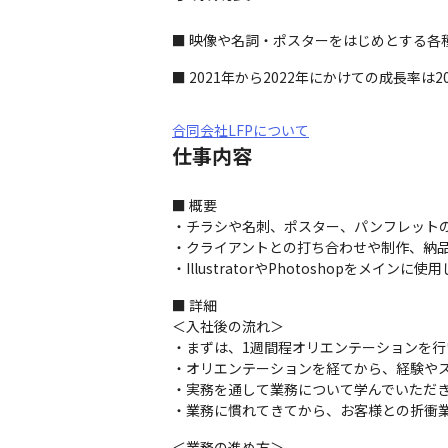
■ 映像や名詞・ポスターをはじめとする各
■ 2021年から2022年にかけての成長率は2
合同会社LFPについて
仕事内容
■ 概要

・チラシや名刺、ポスター、パンフレットの
・クライアントとの打ち合わせや制作、納品
・IllustratorやPhotoshopをメインに使
■ 詳細

＜入社後の流れ＞

・まずは、1週間程オリエンテーションを行
・オリエンテーションを経てから、経験やス
・実務を通して業務について学んでいただき
・業務に慣れてきてから、お客様との折衝
＜業務の進め方＞
