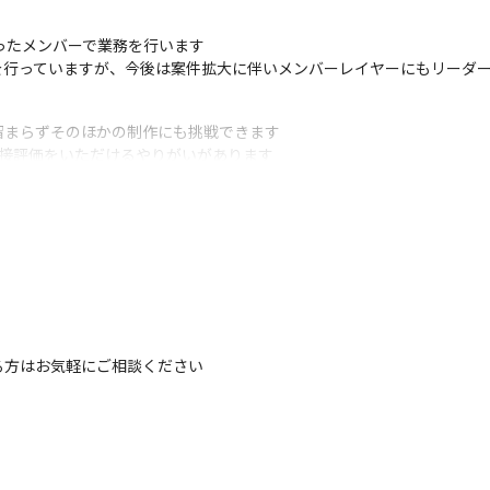
ったメンバーで業務を行います

を行っていますが、今後は案件拡大に伴いメンバーレイヤーにもリーダ
まらずそのほかの制作にも挑戦できます

接評価をいただけるやりがいがあります

ド感を持って自身のスキルアップを図れます

業の案件や予算規模の大きな案件、行政からの案件にも関われます



を身につけられます

ら業務に取り組めます
る方はお気軽にご相談ください