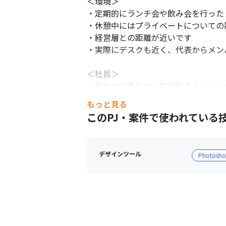
＜環境＞

・定期的にランチ会や飲み会を行った
・休憩中にはプライベートについての
・経営層との距離が近いです

・実際にデスクも近く、代表からメン
＜社員＞

・穏やかで柔らかい雰囲気のメンバーが
・自身の業務に誇りと熱意をもって業
もっと見る
このPJ・案件で使われている
デザインツール
Photosh