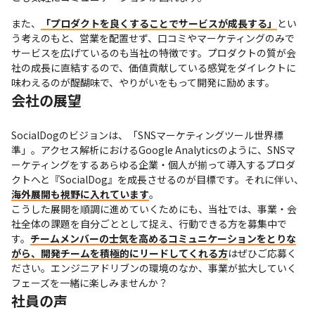
また、
「プロダクトを良くすることでサービスが成長する」
とい
う考えのもと、営業を配置せず、口コミやマーケティングのみで
サービスを広げているのも当社の特徴です。プロダクトの質が会
社の成長に直結するので、価値貢献している感覚をダイレクトに
味わえるのが醍醐味で、やりがいをもって開発に励めます。
会社の展望
SocialDogのビジョンは、「SNSマーケティングツール世界標
準」。アクセス解析におけるGoogle Analyticsのように、SNSマ
ーケティングをするあらゆる企業・個人が揃って導入するプロダ
クトへと『SocialDog』を成長させるのが目標です。それに伴い、
海外展開も視野に入れています
。

こうした展開を順調に進めていくためにも、当社では、事業・会
社全体の課題を自分ごととして捉え、行動できる方を募集中で
す。
チームメンバーの士気を高めるコミュニケーションをとりな
がら、開発チームを積極的にリードしてくれる方
はぜひご応募く
ださい。エンジニアドリブンの環境のなか、事業が拡大していく
フェーズを一緒に楽しみませんか？
社員の声