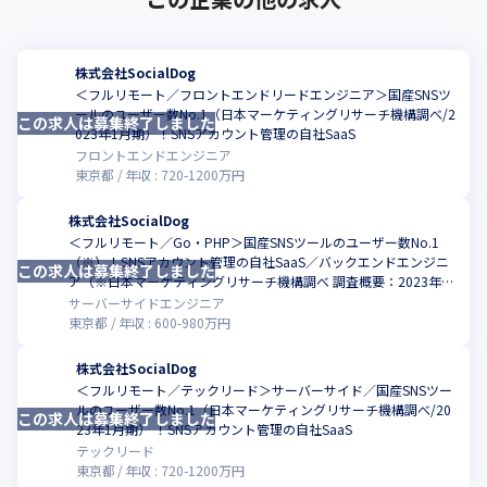
株式会社SocialDog
＜フルリモート／フロントエンドリードエンジニア＞国産SNSツ
ールのユーザー数No.1（日本マーケティングリサーチ機構調べ/2
この求人は募集終了しました
こ
023年1月期）！SNSアカウント管理の自社SaaS
フロントエンドエンジニア
東京都
年収 :
720
-
1200
万円
株式会社SocialDog
＜フルリモート／Go・PHP＞国産SNSツールのユーザー数No.1
（※）！SNSアカウント管理の自社SaaS／バックエンドエンジニ
この求人は募集終了しました
こ
ア（※日本マーケティングリサーチ機構調べ 調査概要：2023年1
月期_実績調査）
サーバーサイドエンジニア
東京都
年収 :
600
-
980
万円
株式会社SocialDog
＜フルリモート／テックリード＞サーバーサイド／国産SNSツー
ルのユーザー数No.1（日本マーケティングリサーチ機構調べ/20
この求人は募集終了しました
こ
23年1月期） ！SNSアカウント管理の自社SaaS
テックリード
東京都
年収 :
720
-
1200
万円