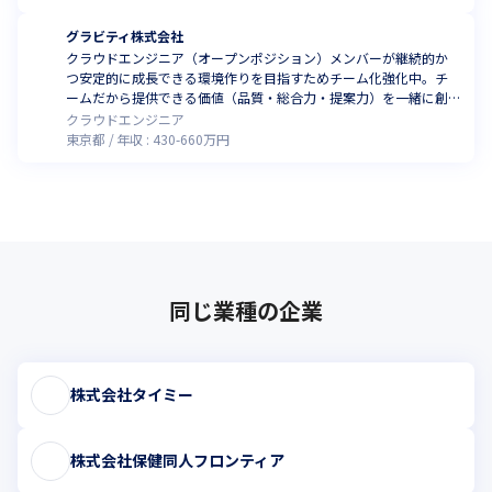
グラビティ株式会社
クラウドエンジニア（オープンポジション）メンバーが継続的か
つ安定的に成長できる環境作りを目指すためチーム化強化中。チ
ームだから提供できる価値（品質・総合力・提案力）を一緒に創
っていきましょう。●リモートあり●
クラウドエンジニア
東京都
年収 :
430
-
660
万円
同じ業種の企業
株式会社タイミー
株式会社保健同人フロンティア