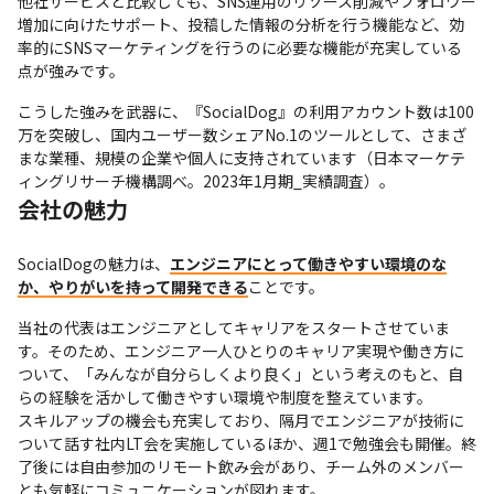
他社サービスと比較しても、SNS運用のリソース削減やフォロワー
増加に向けたサポート、投稿した情報の分析を行う機能など、効
率的にSNSマーケティングを行うのに必要な機能が充実している
点が強みです。
こうした強みを武器に、『SocialDog』の利用アカウント数は100
万を突破し、国内ユーザー数シェアNo.1のツールとして、さまざ
まな業種、規模の企業や個人に支持されています（日本マーケテ
ィングリサーチ機構調べ。2023年1月期_実績調査）。
会社の魅力
SocialDogの魅力は、
エンジニアにとって働きやすい環境のな
か、やりがいを持って開発できる
ことです。
当社の代表はエンジニアとしてキャリアをスタートさせていま
す。そのため、エンジニア一人ひとりのキャリア実現や働き方に
ついて、「みんなが自分らしくより良く」という考えのもと、自
らの経験を活かして働きやすい環境や制度を整えています。

スキルアップの機会も充実しており、隔月でエンジニアが技術に
ついて話す社内LT会を実施しているほか、週1で勉強会も開催。終
了後には自由参加のリモート飲み会があり、チーム外のメンバー
とも気軽にコミュニケーションが図れます。