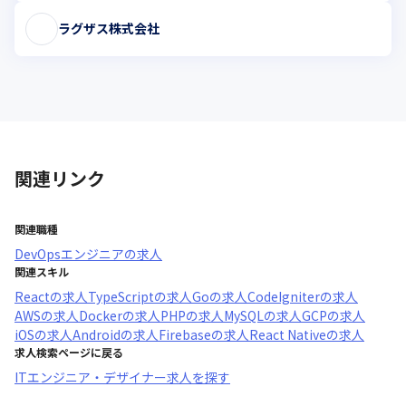
ラグザス株式会社
関連リンク
関連職種
DevOpsエンジニア
の求人
関連スキル
React
の求人
TypeScript
の求人
Go
の求人
CodeIgniter
の求人
AWS
の求人
Docker
の求人
PHP
の求人
MySQL
の求人
GCP
の求人
iOS
の求人
Android
の求人
Firebase
の求人
React Native
の求人
求人検索ページに戻る
ITエンジニア・デザイナー求人を探す