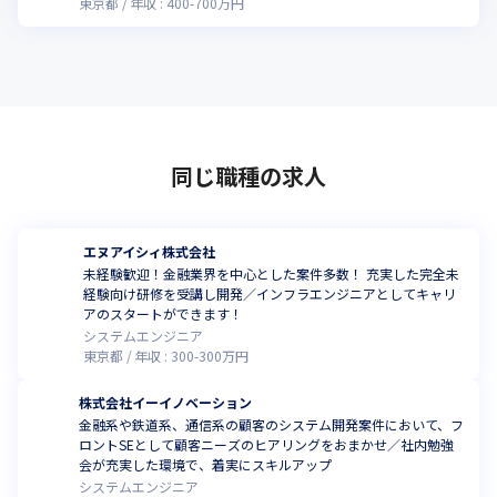
東京都
年収 :
400
-
700
万円
同じ職種の求人
エヌアイシィ株式会社
未経験歓迎！金融業界を中心とした案件多数！ 充実した完全未
経験向け研修を受講し開発／インフラエンジニアとしてキャリ
アのスタートができます！
システムエンジニア
東京都
年収 :
300
-
300
万円
株式会社イーイノベーション
金融系や鉄道系、通信系の顧客のシステム開発案件において、フ
ロントSEとして顧客ニーズのヒアリングをおまかせ／社内勉強
会が充実した環境で、着実にスキルアップ
システムエンジニア