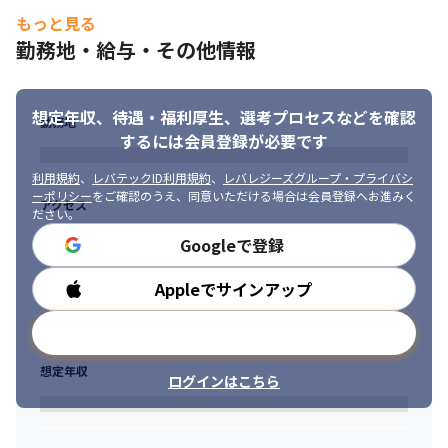
もっと見る
勤務地・給与・その他情報
想定年収、待遇・福利厚生、
選考プロセスなどを確認
勤務地
するには会員登録が必要です
利用規約
、
レバテックID利用規約
、
レバレジーズグループ・プライバシ
ーポリシー
をご確認のうえ、同意いただける場合は会員登録へお進みく
アクセス
ださい。
Googleで登録
Appleでサインアップ
勤務時間
メールアドレスで登録
想定年収
ログインはこちら