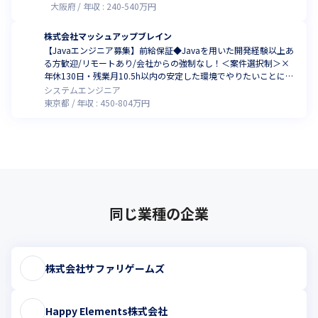
大阪府
年収 :
240
-
540
万円
株式会社マッシュアップブレイン
【Javaエンジニア募集】前給保証◆Javaを用いた開発経験以上あ
る方歓迎/リモートあり/会社からの強制なし！＜案件選択制＞×
年休130日・残業月10.5h以内の安定した環境でやりたいことに挑
戦！ランチ代補助あり
システムエンジニア
東京都
年収 :
450
-
804
万円
同じ業種の企業
株式会社サファリゲームズ
Happy Elements株式会社