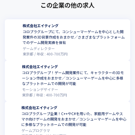
この企業の他の求人
株式会社エイティング
コロプラグループにて、コンシューマーゲームを中心とした開
発案件の3D背景作成をおまかせ／さまざまなプラットフォーム
でのゲーム開発実績を保有
ゲームディレクター
東京都
年収 :
400
-
700
万円
株式会社エイティング
コロプラグループ！ゲーム開発案件にて、キャラクターの3Dモ
ーション作成をおまかせ／コンシューマーゲームを中心に多様
なプラットホームでの開発が可能
モーションデザイナー
東京都
年収 :
400
-
700
万円
株式会社エイティング
コロプラグループ企業！C++やC#を用いた、家庭用ゲームやス
マホ向けゲームの開発をおまかせ／コンシューマーゲームを中心
こ
に多様なプラットホームでの開発が可能
ゲームプログラマ