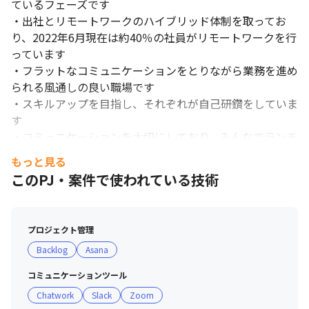
ているフェーズです

・出社とリモートワークのハイブリッド体制を取ってお
り、2022年6月現在は約40％の社員がリモートワークを行
っています

・フラットなコミュニケーションをとりながら業務を進め
られる風通しの良い職場です

・スキルアップを目指し、それぞれが自己研鑽をしていま
コミュニケーションを大切にしています。
す

・コミュニケーションを大切にしており、みんなでランチ
に行ったり、部活動制度を利用したりと、チームや職種を
もっと見る
超えて交流できる機会が多くあります 

このPJ・案件で使われている技術
・メンバーをサポートし合う文化があり、分からないこと
を質問すると、多くのメンバーが自分の作業を止めて話を
聞いてくれるような環境です

プロジェクト管理
・新卒からベテランまで、一人ひとりが考え発案、実行す
Backlog
Asana
ることにより、事業が推進していく実感を感じられるよう
な雰囲気があります

コミュニケーションツール
Chatwork
Slack
Zoom
＜組織全体の特徴＞
