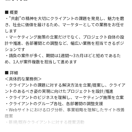
■ 概要

・”共創”の精神を大切にクライアントの課題を発見し、魅力を磨
き、社会に価値を届けるため、マーケターとしての業務をお任せ
します

・マーケティング施策の立案だけでなく、プロジェクト自体の設
計や推進、各部署間との調整など、幅広い業務を担当できるポジ
ションです

・請負の案件が多く、期間は1週間～3カ月ほどと短めであるた
め、1人が案件複数を担当して進めます
■ 詳細

＜具体的な業務例＞

・クライアントの課題に対する解決方法を立案/提案し、クライア
ントのあるべき姿の実現に向けたプロジェクトを設計/推進

・クライアントのビジネスを理解し、マーケティング施策を立案

・クライアントのグループ各社、各部署間の調整支援

・Webサイトにおけるログ分析、事業戦略を理解したサイト改善
提案

・新規/既存クライアントに対する提案活動

・リソース、予算、スケジュールなどのプロジェクト全体のマネ