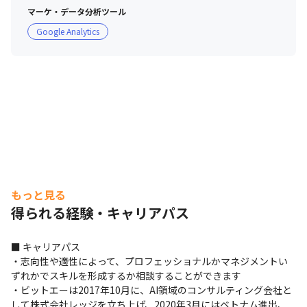
・コンセプトメイキングからデザインまでを行うデザイナ
マーケ・データ分析ツール
ー、提案フェーズからしっかりとクライアントに向き合
Google Analytics
い、プロジェクトをリードしていくデザイナーなど、ご自
身のスキルセットと希望でプロジェクトへの関わり方が変
わります

・企業の課題を迅速に見抜き、企業と社会に寄り添った提
案をし、自分の持つプロフェッショナルスキルでそのプロ
それぞれのスキルを伸ばせる環境です。
ジェクトを推進していけるメンバーを増やしていく方針で
す

・自分らしく能力を発揮して、生き生きと共に働いていく
メンバーで溢れるようなユニット、会社、社会を目指して
います
もっと見る
得られる経験・キャリアパス
■ キャリアパス

・志向性や適性によって、プロフェッショナルかマネジメントい
ずれかでスキルを形成するか相談することができます

・ビットエーは2017年10月に、AI領域のコンサルティング会社と
して株式会社レッジを立ち上げ、2020年3月にはベトナム進出、