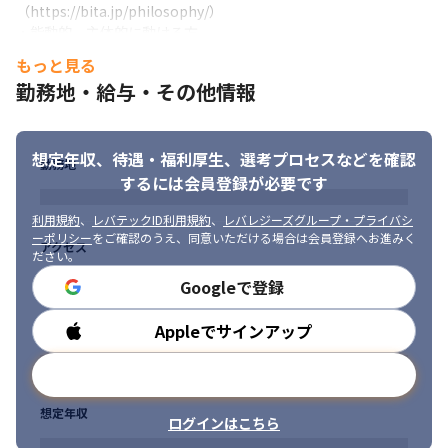
・東北地方の食品加工メーカーのブランディングから制作まで

（https://bita.jp/philosophy/）

・大手製造メーカのインナーブランディング施策をデジタルから
・能動的、主体的に動ける方

支援

・顧客志向で物事を考えられる方

もっと見る
・大手報道機関のグローバルマーケティング調査、戦略立案、推
・仮説検証など論理的な考え方が好きな方

勤務地・給与・その他情報
進

・組織作りを経験してみたい方

・海外SMS配信やクラウドサービス企業の日本向けUX/UI改善
・デジタル以外の領域に興味があり、今後強みにしていきたい方
＜取引先実績＞（敬称略）

想定年収、待遇・福利厚生、
選考プロセスなどを確認
勤務地
カシオ計算機株式会社、株式会社日本経済新聞社、パナソニック
するには会員登録が必要です
株式会社、LINE株式会社、キヤノン株式会社、株式会社ユニク
ロ、三菱電機株式会社、リクルートグループ
利用規約
、
レバテックID利用規約
、
レバレジーズグループ・プライバシ
ーポリシー
をご確認のうえ、同意いただける場合は会員登録へお進みく
アクセス
＜入社後の流れ＞

ださい。
・入社後は、リーダークラスのメンバーと共に自身の長期的なキ
Googleで登録
ャリア計画を設計していきます

・その後は、リーダーと所属するチームメンバーと共に案件にア
Appleでサインアップ
勤務時間
サインしフォローを受けつつ業務を行なっていきます
■ この仕事の面白み、魅力

メールアドレスで登録
・クライアント先のメンバーはもちろん、当社のエンジニアやデ
ザイナーのメンバーと密にコミュニケーションを取りながら業務
想定年収
ログインはこちら
を進めるため、幅広い知識を得ることができます
