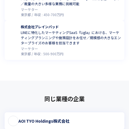
／裁量の大きい多様な業務に挑戦可能
マーケター
東京都
年収 :
450
-
700
万円
株式会社ブレインパッド
LINEに特化したマーケティングSaaS『Ligla』における、マーケ
ティングプランニングや施策設計をお任せ／規模感の大きなエン
タープライズのお客様を担当できます
マーケター
東京都
年収 :
500
-
900
万円
同じ業種の企業
AOI TYO Holdings株式会社