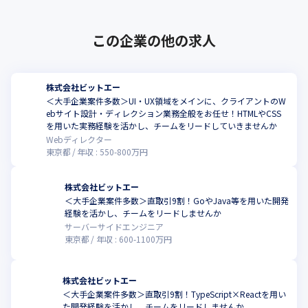
この企業の他の求人
株式会社ビットエー
＜大手企業案件多数＞UI・UX領域をメインに、クライアントのW
ebサイト設計・ディレクション業務全般をお任せ！HTMLやCSS
を用いた実務経験を活かし、チームをリードしていきませんか
Webディレクター
東京都
年収 :
550
-
800
万円
株式会社ビットエー
＜大手企業案件多数＞直取引9割！GoやJava等を用いた開発
経験を活かし、チームをリードしませんか
サーバーサイドエンジニア
東京都
年収 :
600
-
1100
万円
株式会社ビットエー
＜大手企業案件多数＞直取引9割！TypeScript×Reactを用い
た開発経験を活かし、チームをリードしませんか