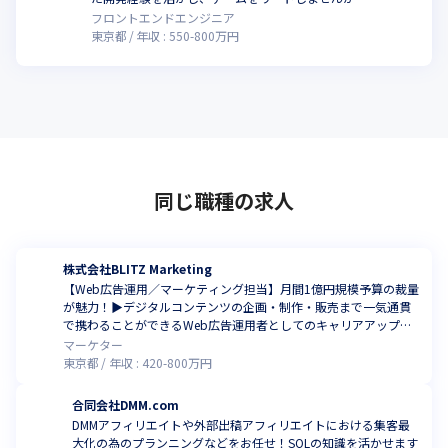
フロントエンドエンジニア
東京都
年収 :
550
-
800
万円
同じ職種の求人
株式会社BLITZ Marketing
【Web広告運用／マーケティング担当】月間1億円規模予算の裁量
が魅力！▶デジタルコンテンツの企画・制作・販売まで一気通貫
で携わることができるWeb広告運用者としてのキャリアアップを
目指しませんか？
マーケター
東京都
年収 :
420
-
800
万円
合同会社DMM.com
DMMアフィリエイトや外部出稿アフィリエイトにおける集客最
大化の為のプランニングなどをお任せ！SQLの知識を活かせます