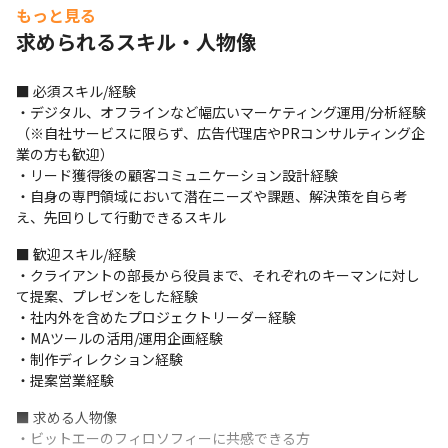
ジメント
もっと見る
求められるスキル・人物像
＜体制＞

・各プロジェクトの特性に合わせて、プロフェッショナルなメン
バーたちが適切なチームを構成し、企業の持つ課題を共に向き合
■ 必須スキル/経験

い、企業の目的達成のために提案から制作/実行までを行います

・デジタル、オフラインなど幅広いマーケティング運用/分析経験
・クライアント先のメンバーだけでなく、場合によってはデジタ
（※自社サービスに限らず、広告代理店やPRコンサルティング企
ルパートナー事業部のメンバーも含め、5～10名程度のチームで案
業の方も歓迎）

件に対応しています
・リード獲得後の顧客コミュニケーション設計経験

・自身の専門領域において潜在ニーズや課題、解決策を自ら考
＜業務の進め方＞

え、先回りして行動できるスキル
・毎日クライアント先のメンバーと対面またはZoomでミーティ
ングを行っているほか、当社のメンバーだけで次の施策について
■ 歓迎スキル/経験

のミーティングも行います

・クライアントの部長から役員まで、それぞれのキーマンに対し
・当社のメンバーが上長としてメンバーへ指示を出して業務を進
て提案、プレゼンをした経験

めています

・社内外を含めたプロジェクトリーダー経験

・社内でのコミュニケーションにはChatWorkやSlackを使用して
・MAツールの活用/運用企画経験

います

・制作ディレクション経験

・タスク管理にはプロジェクトによってBacklogやAsanaなどを
・提案営業経験
使用しています
■ 求める人物像

＜案件実績＞

・ビットエーのフィロソフィーに共感できる方