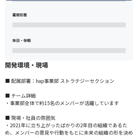
・クリエイティブの企画からアウトプットまで、手を挙げれば一
気通貫で挑戦できる環境です

・課題発見〜ディレクション〜仮説検証〜コンサルティングのス
雇用形態
キルを身につける経験ができます

・多業界、多方面のWebサービスに携わる経験ができます

・大きい裁量でプロジェクトを推進していく力をつけていけるほ
か、メンバーの一人として組織作りを行う経験を積むことができ
休日・休暇
ます
開発環境・現場
■ 配属部署：hap事業部 ストラテジーセクション

■ チーム詳細

・事業部全体で約15名のメンバーが活躍しています

■ 現場・社員の雰囲気

・2021年に立ち上がったばかりの2年目の組織であるた
め、メンバーの意見や行動をもとに未来の組織の形を決め